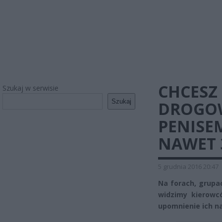
CHCESZ
Szukaj w serwisie
Szukaj
DROGOW
PENISE
NAWET 
5 grudnia 2016 20:47
Na forach, grupac
widzimy kierowcó
upomnienie ich n