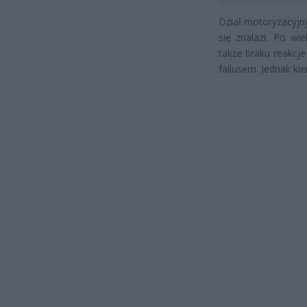
Dział motoryzacyjny 
się znalazł. Po wi
także braku reakcje
fallusem. Jednak ki