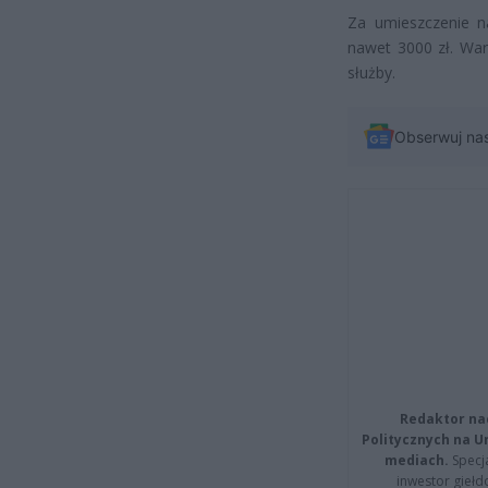
Za umieszczenie n
nawet 3000 zł. War
służby.
Obserwuj na
Redaktor na
Politycznych na 
mediach.
Specja
inwestor giełd