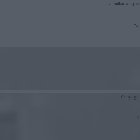
dziennikarski z pr
Cap
Copyrigh
K