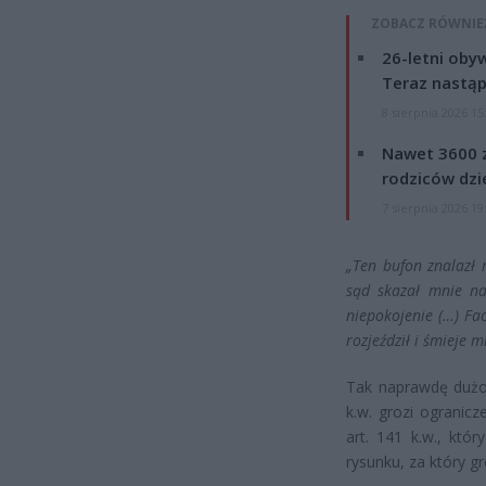
ZOBACZ RÓWNIE
26-letni obyw
Teraz nastąp
8 sierpnia 2026 15
Nawet 3600 z
rodziców dzie
7 sierpnia 2026 19
„Ten bufon znalazł 
sąd skazał mnie na
niepokojenie (…) Fac
rozjeździł i śmieje m
Tak naprawdę dużo z
k.w. grozi ogranic
art. 141 k.w., któ
rysunku, za który gr