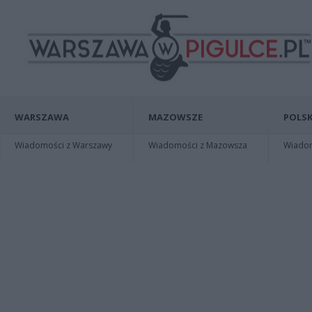
WARSZAWA
MAZOWSZE
POLSK
Wiadomości z Warszawy
Wiadomości z Mazowsza
Wiadomo