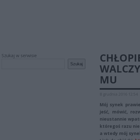
CHŁOPIE
Szukaj w serwisie
Szukaj
WALCZY
MU
8 grudnia 2016 12:54
Mój synek prawie
jeść, mówić, roz
nieustannie wpatr
któregoś razu nie
a wtedy mój syne