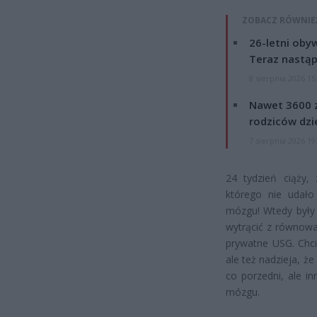
ZOBACZ RÓWNIE
26-letni obyw
Teraz nastąp
8 sierpnia 2026 15
Nawet 3600 z
rodziców dzie
7 sierpnia 2026 19
24 tydzień ciąży,
którego nie udał
mózgu! Wtedy były 
wytrącić z równowag
prywatne USG. Chcie
ale też nadzieja, ż
co porzedni, ale i
mózgu.