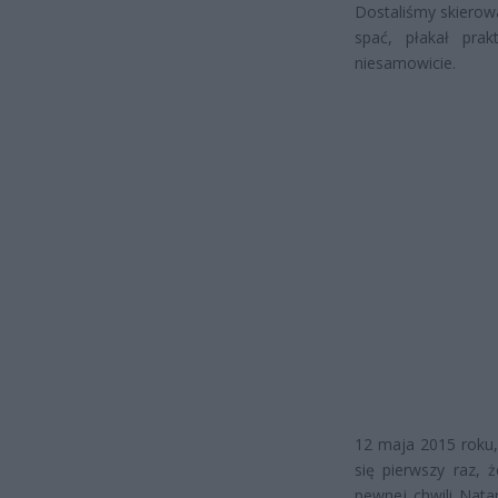
Dostaliśmy skierow
spać, płakał prak
niesamowicie.
12 maja 2015 roku,
się pierwszy raz, 
pewnej chwili Nata