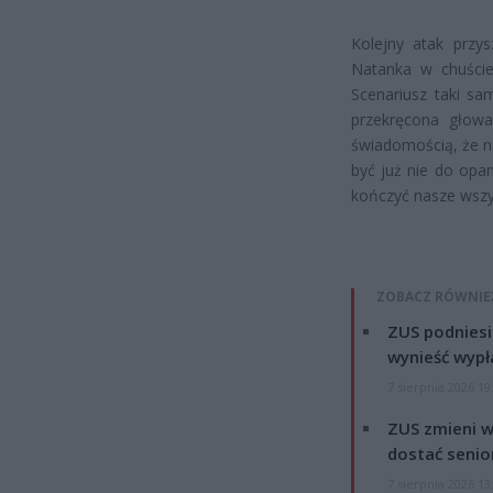
Kolejny atak przy
Natanka w chuście
Scenariusz taki sa
przekręcona głowa,
świadomością, że n
być już nie do opa
kończyć nasze wszy
ZOBACZ RÓWNIE
ZUS podniesie
wynieść wypł
7 sierpnia 2026 19
ZUS zmieni w
dostać senio
7 sierpnia 2026 13