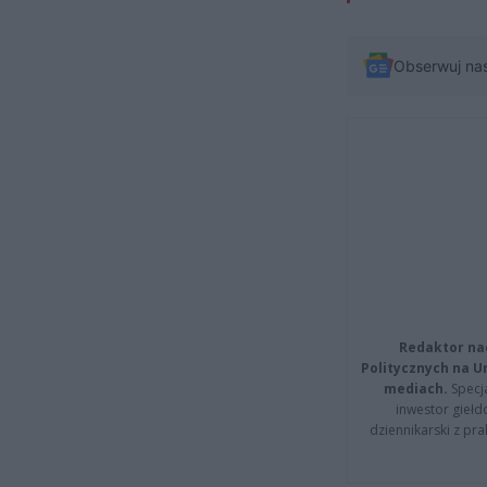
Obserwuj na
Redaktor na
Politycznych na 
mediach.
Specja
inwestor giełd
dziennikarski z pr