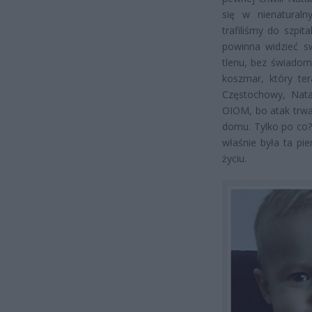
się w nienaturaln
trafiliśmy do szpi
powinna widzieć s
tlenu, bez świadomo
koszmar, który te
Częstochowy, Nata
OIOM, bo atak trwa
domu. Tylko po co?
właśnie była ta pi
życiu.