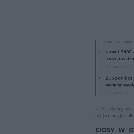
ZOBACZ RÓWNIE
Nawet 3600 z
rodziców dzie
7 sierpnia 2026 19
ZUS podniesie
wynieść wypł
7 sierpnia 2026 19
– Mieszkańcy nie 
miejsce przyjechali
CIOSY W G