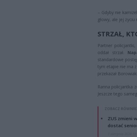
– Gdyby nie kamizel
głowy, ale jej życiu
STRZAŁ, K
Partner policjantk
oddał strzał.
Nap
standardowe postęp
tym etapie nie ma ż
przekazał Borowiak
Ranna policjantka z
Jeszcze tego sameg
ZOBACZ RÓWNIE
ZUS zmieni w
dostać senio
7 sierpnia 2026 13