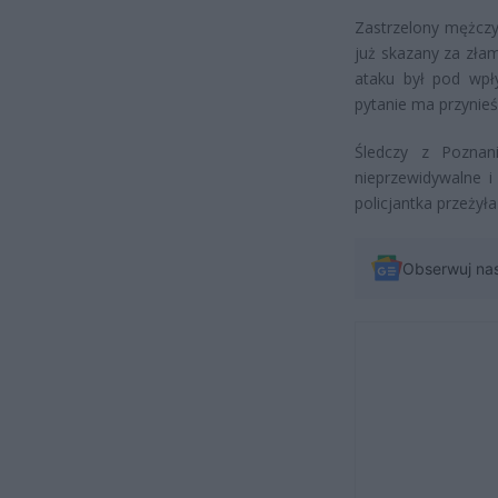
Zastrzelony mężczyz
już skazany za zła
ataku był pod wpł
pytanie ma przynieś
Śledczy z Poznani
nieprzewidywalne i
policjantka przeżył
Obserwuj na