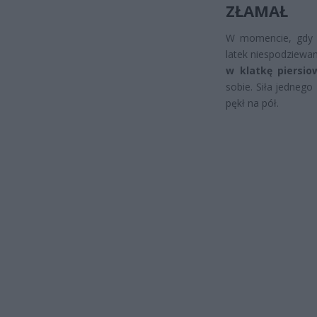
ZŁAMAŁ
W momencie, gdy p
latek niespodziewa
w klatkę piersio
sobie. Siła jednego
pękł na pół.