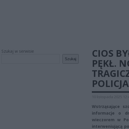
CIOS BY
Szukaj w serwisie
Szukaj
PĘKŁ. 
TRAGIC
POLICJ
10 listopada 2025 12:
Wstrząsające sz
informacje o d
wieczorem w Pob
interweniującą po