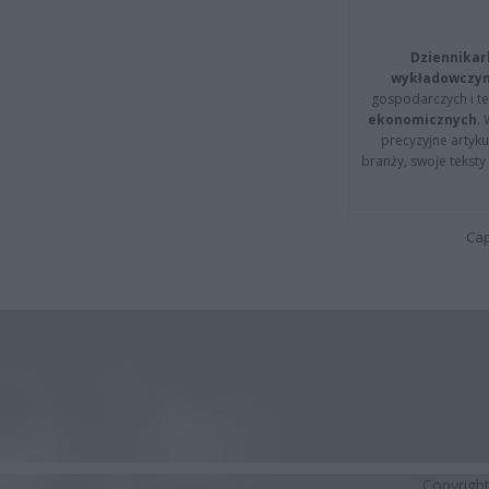
Dziennikar
wykładowczyn
gospodarczych i t
ekonomicznych
.
precyzyjne artyku
branży, swoje tekst
Cap
Copyrigh