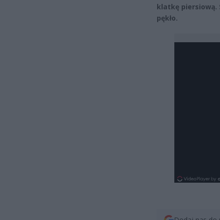
klatkę piersiową.
pękło.
Dodaj nas do 