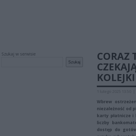
CORAZ 
Szukaj w serwisie
Szukaj
CZEKAJ
KOLEJK
1 lutego 2025 13:50
|
Wbrew ostrzeżen
niezależność od p
karty płatnicze 
liczby bankomat
dostęp do gotówk