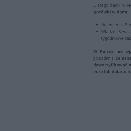
Dlatego banki w
H
gotówki w domu
:
Holenderski Ba
Władze Szwec
tygodniowe zak
W Polsce nie wp
posiadanie
żelazn
dywersyfikować o
euro lub dolarach
.