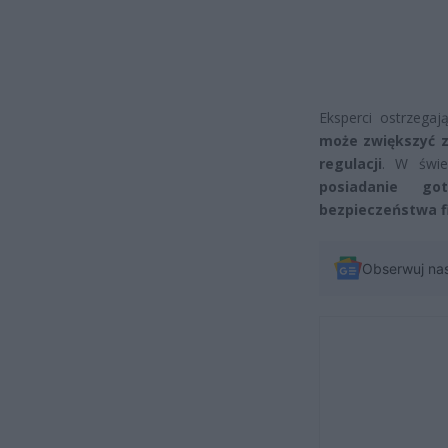
Eksperci ostrzega
może zwiększyć z
regulacji
. W świ
posiadanie g
bezpieczeństwa 
Obserwuj na