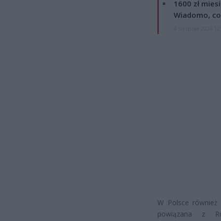
1600 zł mies
Wiadomo, co
4 sierpnia 2026 12
W Polsce również 
powiązana z Ro