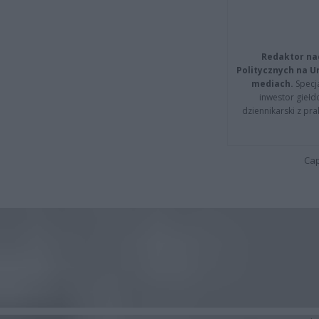
Redaktor na
Politycznych na 
mediach.
Specja
inwestor giełd
dziennikarski z pr
Cap