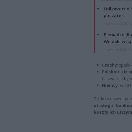
Lidl przeceni
początek
4 sierpnia 2026 16
Pieniądze dla
Wnioski wcią
4 sierpnia 2026 12
Czechy
: spade
Polska
: na kon
III kwartale był
Niemcy
: w 201
To konsekwencja
strategii bankó
koszty ich utrzy