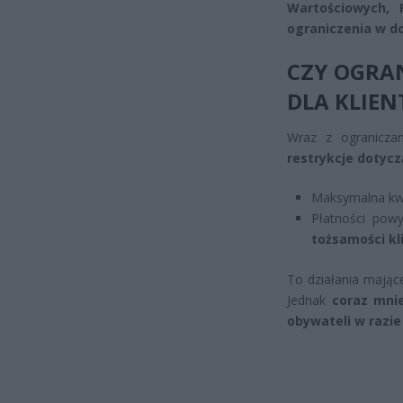
Wartościowych, 
ograniczenia w d
CZY OGRA
DLA KLIE
Wraz z ogranicza
restrykcje dotyc
Maksymalna kwo
Płatności pow
tożsamości kl
To działania mając
Jednak
coraz mni
obywateli w razi