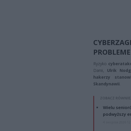
CYBERZA
PROBLEM
Ryzyko
cyberatak
Danii,
Ulrik Nod
hakerzy stanowi
Skandynawii
.
ZOBACZ RÓWNIE
Wielu senior
podwyższy e
4 sierpnia 2026 12