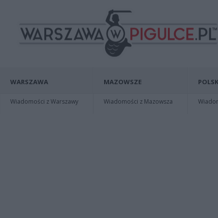
WARSZAWA
MAZOWSZE
POLSK
Wiadomości z Warszawy
Wiadomości z Mazowsza
Wiadomo