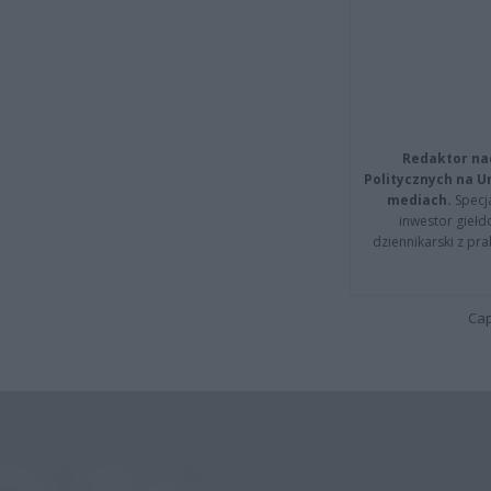
Redaktor na
Politycznych na 
mediach.
Specja
inwestor giełd
dziennikarski z pr
Cap