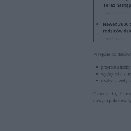
Teraz nastąp
8 sierpnia 2026 15
Nawet 3600 z
rodziców dzie
7 sierpnia 2026 19
Przejście do dalsz
przyrostu liczb
wydajności służ
realizacji wyty
Oznacza to, że mi
nowych poluzowań, 