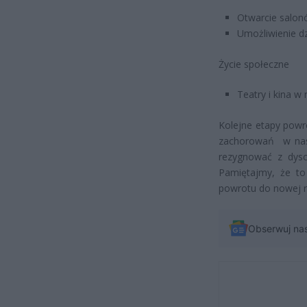
Otwarcie salon
Umożliwienie dzi
Życie społeczne
Teatry i kina w
Kolejne etapy powr
zachorowań w nasz
rezygnować z dyscy
Pamiętajmy, że to
powrotu do nowej rz
Obserwuj na