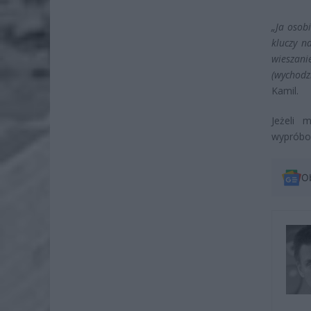
„Ja osob
kluczy n
wieszani
(wychodz
Kamil.
Jeżeli 
wypróbo
O