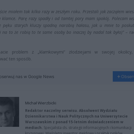
iście miałem tak kilka razy w zeszłym roku. Przestali jak zacząłem wie
a klamce. Parę razy spadły i od tamtej pory mam spokój. Polecam ws
e pęku starych kluczy spadną narobią hałasu, jak u mnie to posku
i na to że robią to te same osoby bo inaczej by nadal tak było)”
– ra
macie problem z „klamkowymi” złodziejami w swojej okolicy,
wać ten sposób.
bserwuj nas w Google News
Obser
Michał Wierzbicki
Redaktor naczelny serwisu. Absolwent Wydziału
Dziennikarstwa i Nauk Politycznych na Uniwersytecie
Warszawskim z ponad 15-letnim doświadczeniem w
mediach.
Specjalista ds. strategii informacyjnych i komunikacji
kryzysowej. Wieloletni inwestor giełdowy i praktyk rynków