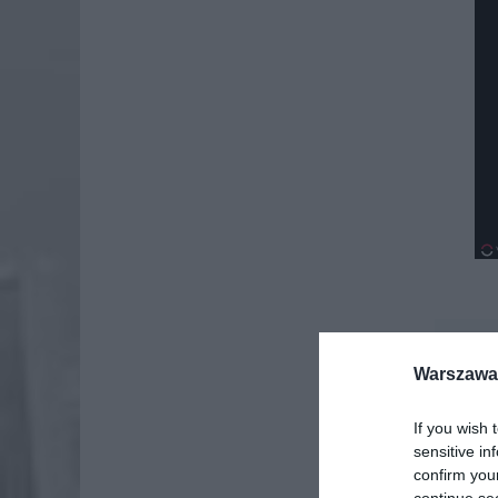
Dod
Warszawa 
If you wish 
sensitive in
confirm you
continue se