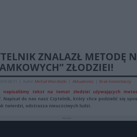
YTELNIK ZNALAZŁ METODĘ 
LAMKOWYCH” ZŁODZIEI!
2019 00:11
|
Autor:
Michał Wierzbicki
|
Aktualności
|
Brak komentarzy
j napisaliśmy tekst na temat złodziei używających meto
”
. Napisał do nas nasz Czytelnik, który chce podzielić się sp
ak twierdzi, odstrasza nieuczciwych ludzi.
REKLAMA