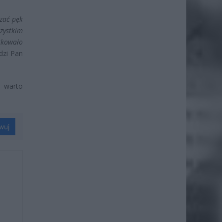
szać pęk
zystkim
tkowało
dzi Pan
 warto
wuj