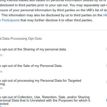
disclosed to third parties prior to your opt-out. You may separately opt-
losure of your personal information by third parties on the IAB’s list of
. This information may also be disclosed by us to third parties on the
IA
Participants
that may further disclose it to other third parties.
l Data Processing Opt Outs
o opt-out of the Sharing of my personal data.
In
o opt-out of the Sale of my Personal Data.
Fot. Pixabay
In
to opt-out of processing my Personal Data for Targeted
ego czasu sąsiedzi mówią że zaczęło się znowu łapanie za klamki”
– p
ing.
 Czytelnik
In
o opt-out of Collection, Use, Retention, Sale, and/or Sharing
CZ RÓWNIEŻ:
ersonal Data that Is Unrelated with the Purposes for which it
lected.
et 3600 zł miesięcznie zamiast 800+. Nowa propozycja dla