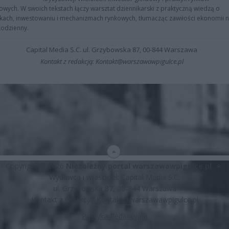
owych. W swoich tekstach łączy warsztat dziennikarski z praktyczną wiedzą o
kach, inwestowaniu i mechanizmach rynkowych, tłumacząc zawiłości ekonomii 
codzienny.
Capital Media S.C. ul. Grzybowska 87, 00-844 Warszawa
Kontakt z redakcją: Kontakt@warszawawpigulce.pl
Copyright © 2026
Niezależny portal warszawawpigulce.pl
∗
Wydawca i właściciel: Capital Media S.C.
ul. Grzybowska 87, 00-844 Warszawa
Kontakt z redakcją:
Kontakt@warszawawpigulce.pl
Polityka Redakcyjna