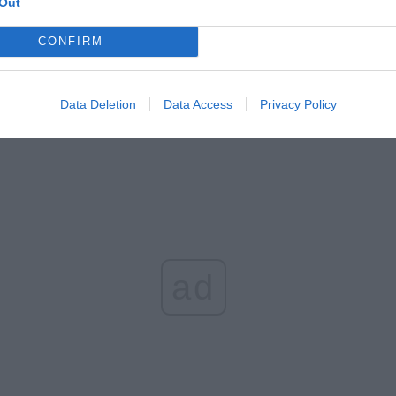
Out
ziców dzieci do 3. roku życia
erpnia 2026 19:29
CONFIRM
 podniesie próg 500 plus dla seniorów. Policzyliśmy, ile może
ieść wypłata przy emeryturze od 2200 do 2700 zł
Data Deletion
Data Access
Privacy Policy
erpnia 2026 19:14
ad