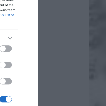
out of the
 downstream
B’s List of
isze do