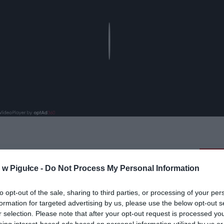
Play
aj nas do preferowanych źródeł w Google
Do
w Pigułce -
Do Not Process My Personal Information
to opt-out of the sale, sharing to third parties, or processing of your per
formation for targeted advertising by us, please use the below opt-out s
r selection. Please note that after your opt-out request is processed y
eing interest-based ads based on personal information utilized by us or