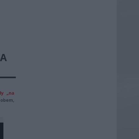
NA
dy „na
osobem,