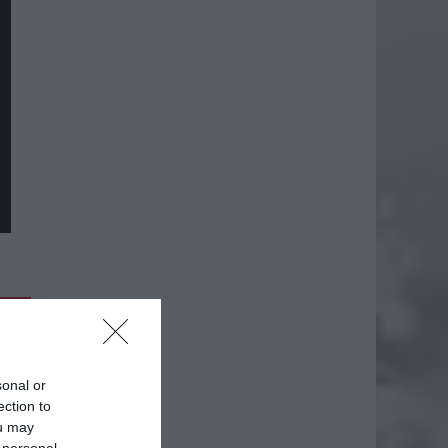
daj
sonal or
ection to
ou may
 personal