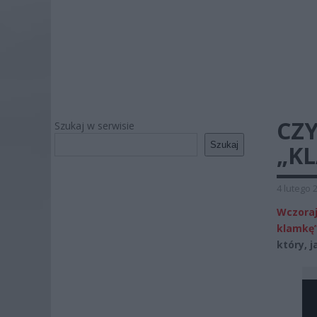
CZ
Szukaj w serwisie
Szukaj
„K
4 lutego 
Wczora
klamkę
który, j