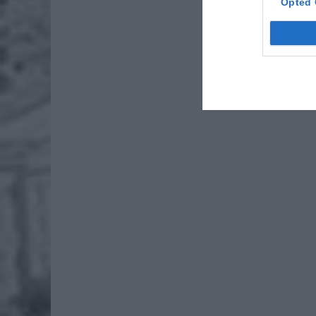
Opted 
rod
7 si
ZUS
wyn
7 si