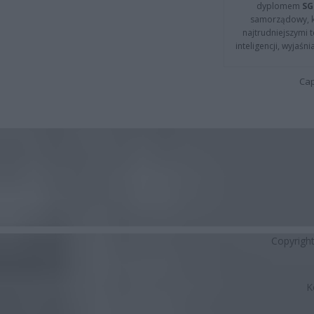
dyplomem
SG
samorządowy, kt
najtrudniejszymi t
inteligencji, wyjaś
Cap
Copyrigh
K