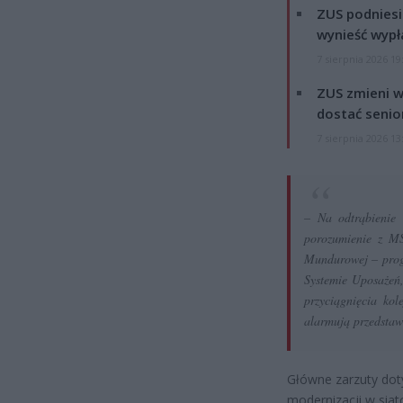
ZUS podniesie
wynieść wypł
7 sierpnia 2026 19
ZUS zmieni w
dostać senio
7 sierpnia 2026 13
– Na odtrąbienie 
porozumienie z M
Mundurowej – prog
Systemie Uposażeń,
przyciągnięcia ko
alarmują przedstaw
Główne zarzuty dot
modernizacji w siat