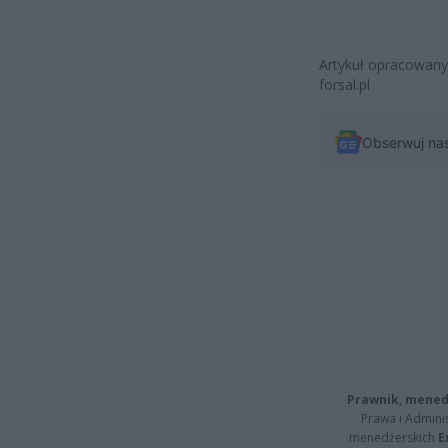
Artykuł opracowany
forsal.pl
Obserwuj na
Prawnik, menedż
Prawa i Adminis
menedżerskich
E