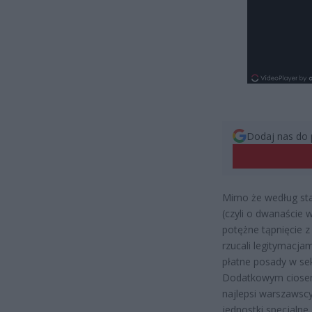
Dodaj nas do 
Mimo że według sta
(czyli o dwanaście 
potężne tąpnięcie 
rzucali legitymacja
płatne posady w s
Dodatkowym ciosem
najlepsi warszawsc
jednostki specjaln