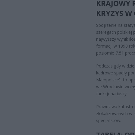
KRAJOWY R
KRYZYS W
Spojrzenie na staty
szeregach polskiej p
najwyższy wynik il
formacji w 1990 ro
poziomie 7,51 proce
Podczas gdy w dzie
kadrowe spadły poni
Małopolsce), to op
we Wrocławiu wolny 
funkcjonariuszy.
Prawdziwa katastrof
zlokalizowanych w 
specjalistów.
TABELA: O