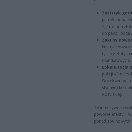
Zastrzyk gotó
patrole ponadno
1,2 miliona zło
do pensji poza
Zakupy nowoc
kupując nowocz
tysięcy złotych
mundurowych.
Lokale socjaln
policji 49 mies
Docelowo pula t
słynnym komple
Rosyjskiej.
Te intensywne wysi
powolne efekty – w
ponad 150 nowych 