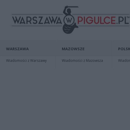
WARSZAWA
MAZOWSZE
POLSK
Wiadomości z Warszawy
Wiadomości z Mazowsza
Wiadomo