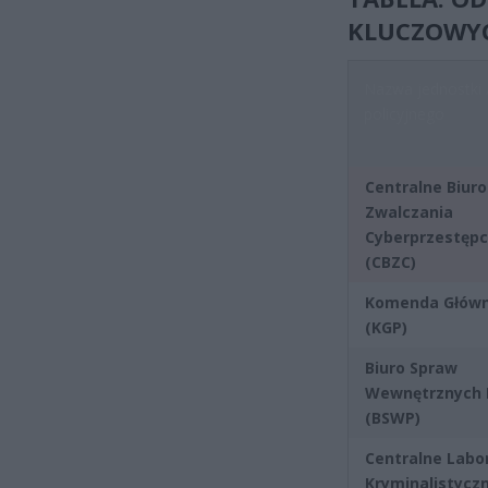
KLUCZOWYCH
Nazwa jednostki 
policyjnego
Centralne Biuro
Zwalczania
Cyberprzestępc
(CBZC)
Komenda Główna
(KGP)
Biuro Spraw
Wewnętrznych P
(BSWP)
Centralne Labo
Kryminalistycz