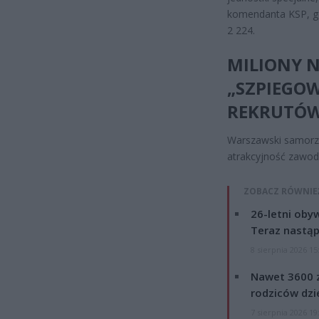
komendanta KSP, gd
2 224.
MILIONY N
„SZPIEGOW
REKRUTÓ
Warszawski samorzą
atrakcyjność zawo
ZOBACZ RÓWNIE
26-letni obyw
Teraz nastąp
8 sierpnia 2026 15
Nawet 3600 z
rodziców dzie
7 sierpnia 2026 19