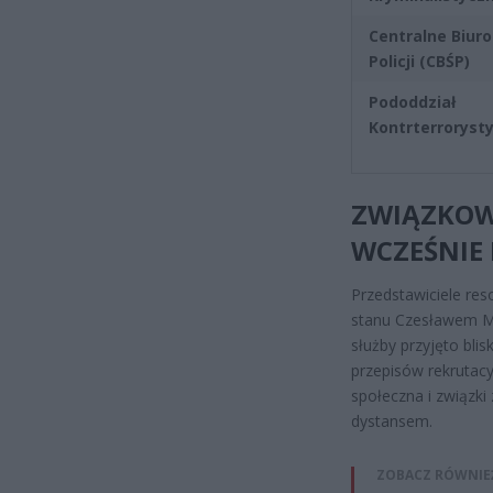
Centralne Biuro
Policji (CBŚP)
Pododdział
Kontrterroryst
ZWIĄZKOW
WCZEŚNIE 
Przedstawiciele res
stanu Czesławem Mr
służby przyjęto bli
przepisów rekrutac
społeczna i związk
dystansem.
ZOBACZ RÓWNIE