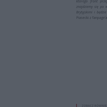
którego front prz
znajdziemy się po w
Brytyjskimi i będzi
Piasecki z fanpage’a
ZOBACZ RÓWNIE