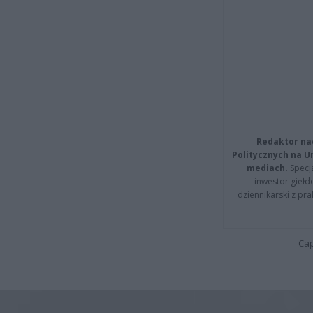
Redaktor na
Politycznych na 
mediach.
Specja
inwestor giełd
dziennikarski z pr
Cap