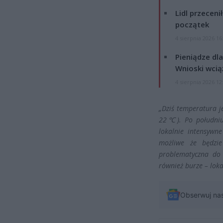
Lidl przeceni
początek
4 sierpnia 2026 16
Pieniądze dla
Wnioski wcią
4 sierpnia 2026 12
„Dziś temperatura j
22℃). Po południu 
lokalnie intensywn
możliwe że będzie
problematyczna do 
również burze – lok
Obserwuj na