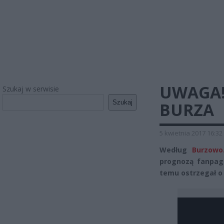
UWAGA!
Szukaj w serwisie
Szukaj
BURZA
5 kwietnia 2017 16:32
Według
Burzowo.
prognozą fanpa
temu ostrzegał o 