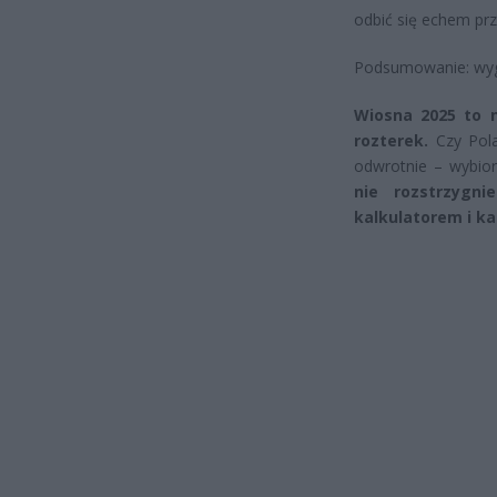
odbić się echem prz
Podsumowanie: wyg
Wiosna 2025 to n
rozterek.
Czy Pola
odwrotnie – wybior
nie rozstrzygn
kalkulatorem i k