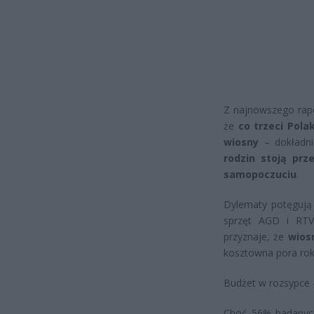
Z najnowszego rapo
że
co trzeci Pola
wiosny
– dokładni
rodzin stoją prz
samopoczuciu
.
Dylematy potęgują 
sprzęt AGD i RTV
przyznaje, że
wios
kosztowna pora rok
Budżet w rozsypce 
Choć 56% badanych