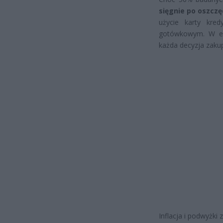
sięgnie po oszczę
użycie karty kre
gotówkowym. W efe
każda decyzja zaku
Inflacja i podwyżki