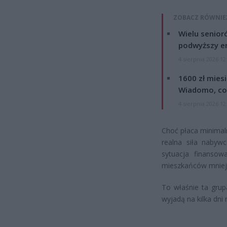
ZOBACZ RÓWNIE
Wielu senior
podwyższy e
4 sierpnia 2026 12
1600 zł mies
Wiadomo, co
4 sierpnia 2026 12
Choć płaca minimaln
realna siła nabyw
sytuacja finanso
mieszkańców mniejs
To właśnie ta grup
wyjadą na kilka dni