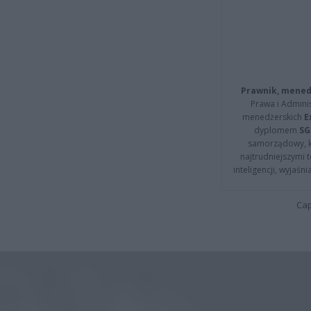
Prawnik, menedż
Prawa i Adminis
menedżerskich
E
dyplomem
SG
samorządowy, kt
najtrudniejszymi t
inteligencji, wyjaś
Cap