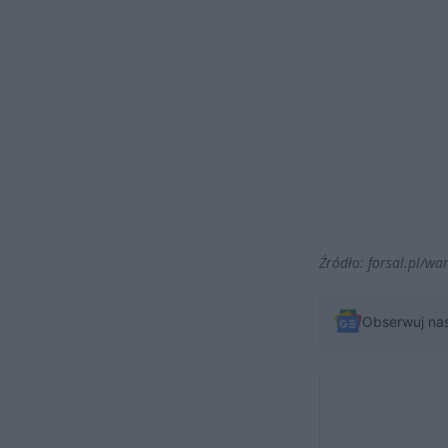
Źródło: forsal.pl/w
Obserwuj na