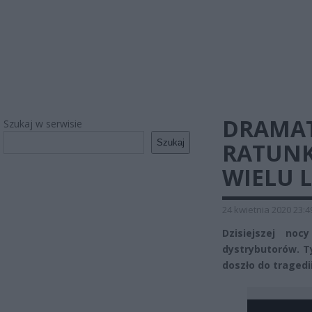
DRAMAT
Szukaj w serwisie
Szukaj
RATUNK
WIELU L
24 kwietnia 2020 23:4
Dzisiejszej no
dystrybutorów. Ty
doszło do tragedi