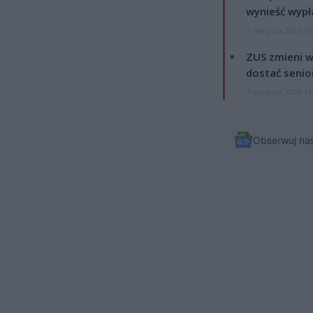
wynieść wypł
7 sierpnia 2026 19
ZUS zmieni w
dostać senio
7 sierpnia 2026 13
Obserwuj na