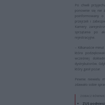
Po chwili przyjech
ponownie się nie za
poinformowany o 
przejrzeli i zabezp
Kamery zarejestr
sprzątania po ak
rejestracyjne.
– Kilkanaście minut
która podziękowa
wcześniej dokła
dystrybutorów. Gdyb
który gasił pożar.
Pewnie niewielu m
zdawało sobie spraw
ZOBACZ RÓWNIE
ZUS podniesie