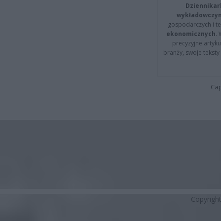
Dziennikar
wykładowczyn
gospodarczych i t
ekonomicznych
.
precyzyjne artyku
branży, swoje tekst
Cap
Copyrigh