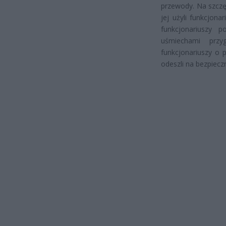
przewody. Na szczęś
jej użyli funkcjon
funkcjonariuszy 
uśmiechami przyg
funkcjonariuszy o 
odeszli na bezpiecz