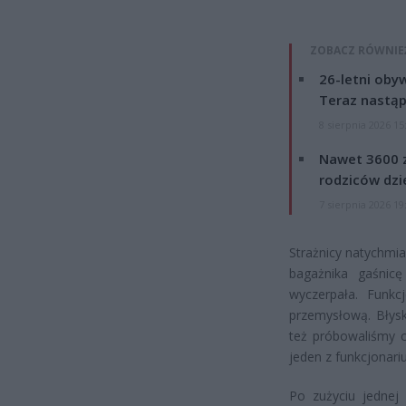
ZOBACZ RÓWNIE
26-letni obyw
Teraz nastąp
8 sierpnia 2026 15
Nawet 3600 z
rodziców dzie
7 sierpnia 2026 19
Strażnicy natychmia
bagażnika gaśnicę
wyczerpała. Funkc
przemysłową. Błyska
też próbowaliśmy c
jeden z funkcjonariu
Po zużyciu jednej 