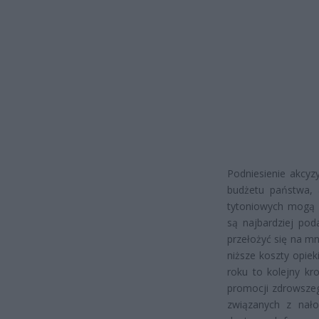
Podniesienie akcyz
budżetu państwa, 
tytoniowych mogą z
są najbardziej pod
przełożyć się na m
niższe koszty opie
roku to kolejny kr
promocji zdrowszeg
związanych z nało