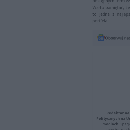
dostępnych form wsp
Warto pamiętać, że
to jedna z najlep
portfela.
Obserwuj na
Redaktor na
Politycznych na 
mediach.
Specja
inwestor giełd