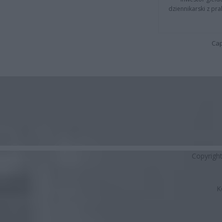
dziennikarski z pr
Cap
Copyrigh
K