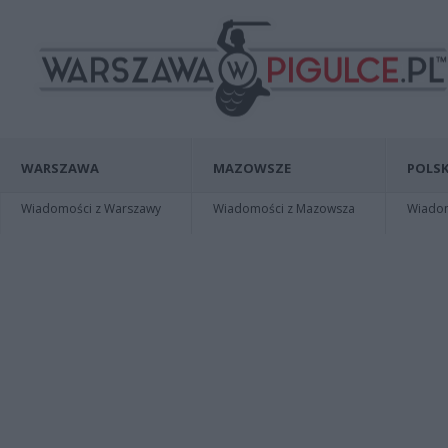
WARSZAWA
MAZOWSZE
POLSK
Wiadomości z Warszawy
Wiadomości z Mazowsza
Wiadomo