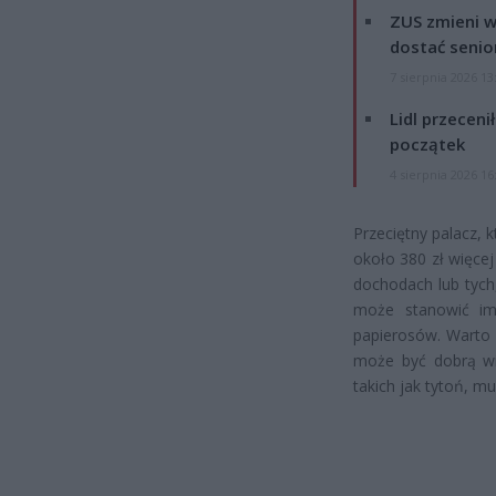
ZUS zmieni w
dostać senio
7 sierpnia 2026 13
Lidl przeceni
początek
4 sierpnia 2026 16
Przeciętny palacz,
około 380 zł więcej
dochodach lub tych
może stanowić imp
papierosów. Warto 
może być dobrą wi
takich jak tytoń, m