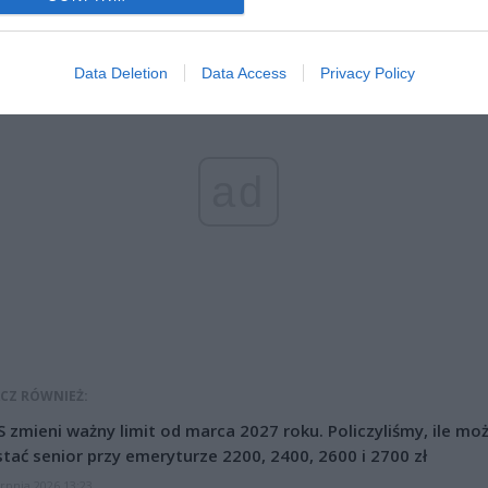
Data Deletion
Data Access
Privacy Policy
ad
CZ RÓWNIEŻ:
 zmieni ważny limit od marca 2027 roku. Policzyliśmy, ile mo
tać senior przy emeryturze 2200, 2400, 2600 i 2700 zł
erpnia 2026 13:23