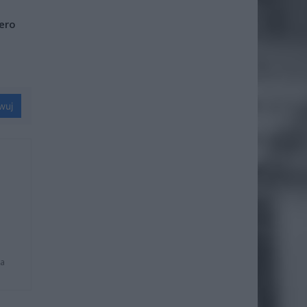
iero
wuj
na