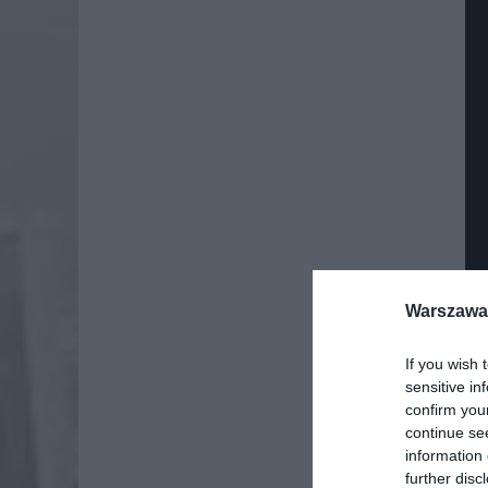
Warszawa 
If you wish 
Dod
sensitive in
confirm you
continue se
information 
further disc