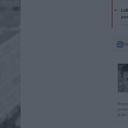
Lid
po
4 si
O
finans
podat
język 