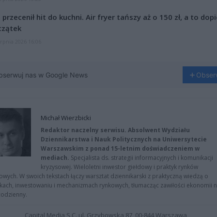
l przecenił hit do kuchni. Air fryer tańszy aż o 150 zł, a to dop
czątek
erpnia 2026 16:06
bserwuj nas w Google News
Obser
Michał Wierzbicki
Redaktor naczelny serwisu. Absolwent Wydziału
Dziennikarstwa i Nauk Politycznych na Uniwersytecie
Warszawskim z ponad 15-letnim doświadczeniem w
mediach.
Specjalista ds. strategii informacyjnych i komunikacji
kryzysowej. Wieloletni inwestor giełdowy i praktyk rynków
owych. W swoich tekstach łączy warsztat dziennikarski z praktyczną wiedzą o
kach, inwestowaniu i mechanizmach rynkowych, tłumacząc zawiłości ekonomii 
codzienny.
Capital Media S.C. ul. Grzybowska 87, 00-844 Warszawa