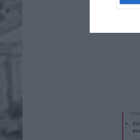
ZOBA
ZUS
dos
7 si