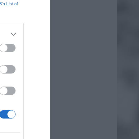
B’s List of
rostem
emalże
jest 14
ańców.