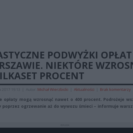
ASTYCZNE PODWYŻKI OPŁAT
RSZAWIE. NIEKTÓRE WZROS
ILKASET PROCENT
a 2017 19:13
|
Autor:
Michał Wierzbicki
|
Aktualności
|
Brak komentarzy
e opłaty mogą wzrosnąć nawet o 400 procent. Podrożeje ws
 poprzez ogrzewanie aż do wywozu śmieci – informuje wars
REKLAMA