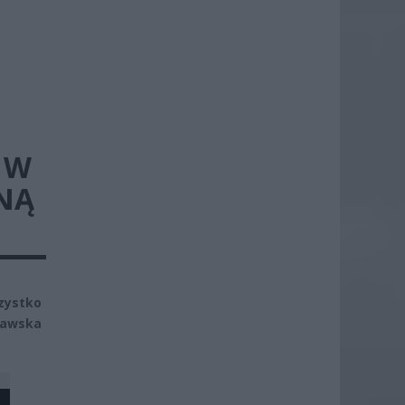
 W
NĄ
zystko
zawska