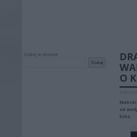
DR
Szukaj w serwisie
Szukaj
WA
O K
3 styczni
Niektór
od wody
Eska.