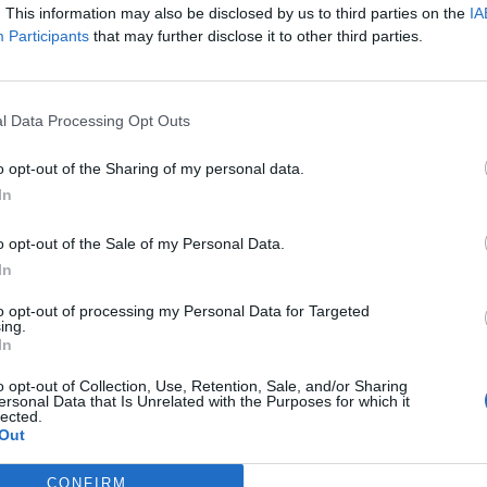
. This information may also be disclosed by us to third parties on the
IA
Participants
that may further disclose it to other third parties.
l Data Processing Opt Outs
o opt-out of the Sharing of my personal data.
In
o opt-out of the Sale of my Personal Data.
In
to opt-out of processing my Personal Data for Targeted
ing.
In
Fot. Pixabay
o opt-out of Collection, Use, Retention, Sale, and/or Sharing
ersonal Data that Is Unrelated with the Purposes for which it
a spowodowana jest zmianami w prawie mieszkaniowym i wz
lected.
za użytkowanie wieczyste gruntów. Podwyżki mogą dotknąć ni
Out
ich dzielnic, choć na razie mówi się o Mokotowie. W dzielnicy 
, które objęte zostaną poważną podwyżką. To kilka tysięcy mieszk
CONFIRM