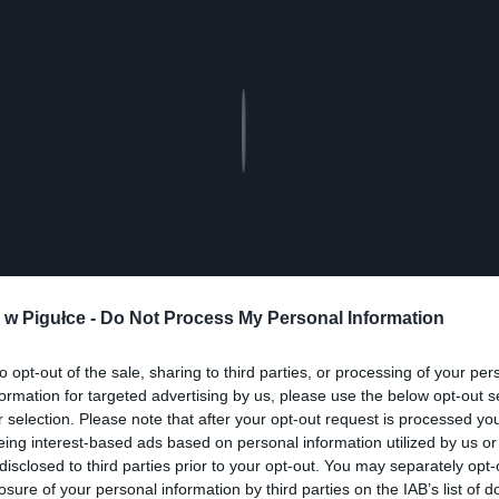
Play
w Pigułce -
Do Not Process My Personal Information
to opt-out of the sale, sharing to third parties, or processing of your per
aj nas do preferowanych źródeł w Google
Do
formation for targeted advertising by us, please use the below opt-out s
r selection. Please note that after your opt-out request is processed y
eing interest-based ads based on personal information utilized by us or
disclosed to third parties prior to your opt-out. You may separately opt-
losure of your personal information by third parties on the IAB’s list of