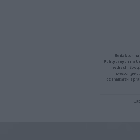
Redaktor na
Politycznych na 
mediach.
Specja
inwestor giełd
dziennikarski z pr
Cap