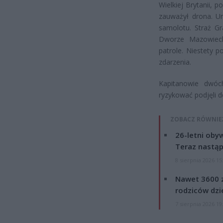
Wielkiej Brytanii,
zauważył drona. Ur
samolotu. Straż G
Dworze Mazowiecki
patrole. Niestety p
zdarzenia.
Kapitanowie dwóc
ryzykować podjęli 
ZOBACZ RÓWNIE
26-letni obyw
Teraz nastąp
8 sierpnia 2026 15
Nawet 3600 z
rodziców dzie
7 sierpnia 2026 19