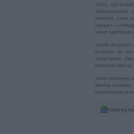
Drony, czyli bezzał
Wykorzystywane s
kurierskie. Coraz 
kupujące i użytkuj
nawet najmniejsze 
Przede wszystkim n
podejście do tem
otrzymaniem man
katastrofę lotniczą
Zanim zaczniemy na
kilkoma zasadami.
których latanie dr
Obserwuj na