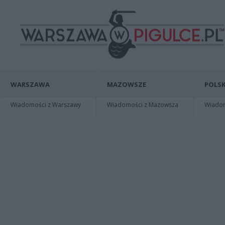
WARSZAWA
MAZOWSZE
POLSK
Wiadomości z Warszawy
Wiadomości z Mazowsza
Wiadomo