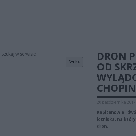
DRON P
Szukaj w serwisie
Szukaj
OD SKR
WYLĄDO
CHOPI
20 października 2017
Kapitanowie dwó
lotniska, na któr
dron.