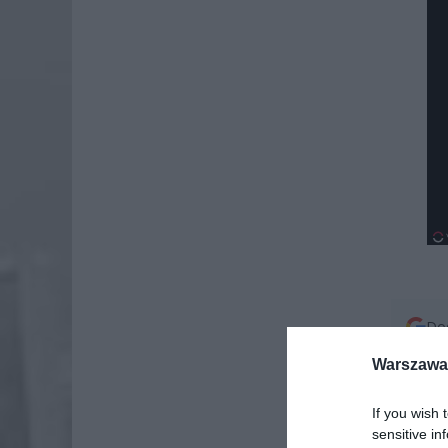
Dod
Warszawa 
If you wish 
sensitive in