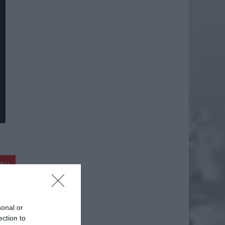
daj
sonal or
ection to