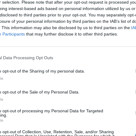
r selection. Please note that after your opt-out request is processed y
eing interest-based ads based on personal information utilized by us or
disclosed to third parties prior to your opt-out. You may separately opt-
losure of your personal information by third parties on the IAB’s list of
. This information may also be disclosed by us to third parties on the
IA
Participants
that may further disclose it to other third parties.
l Data Processing Opt Outs
o opt-out of the Sharing of my personal data.
In
o opt-out of the Sale of my Personal Data.
Fot. Pixabay
In
m bankiem, który zaplanował prace jest Getin Bank. Krótka przerwa
to opt-out of processing my Personal Data for Targeted
 dnia 29 kwietnia do 0:00 30 kwietnia. Klienci nie będą w tym czasi
ing.
In
ać z bankowości internetowej.
o opt-out of Collection, Use, Retention, Sale, and/or Sharing