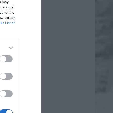
ou may
 personal
out of the
 downstream
B’s List of
 potrwa
e mogli