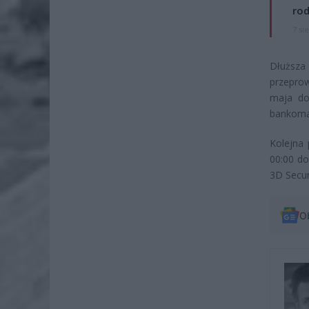
rod
7 si
Dłuższa
przepro
maja do
bankomat
Kolejna
00:00 do
3D Secur
O