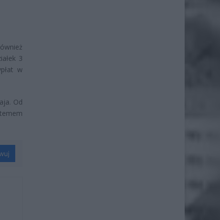
ównież
iałek 3
ypłat w
aja. Od
ystemem
wuj