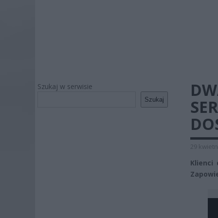
DW
Szukaj w serwisie
Szukaj
SE
DO
29 kwietn
Klienci
Zapowie