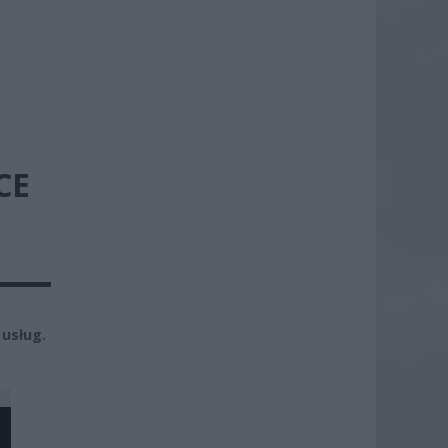
CE
y
usług.