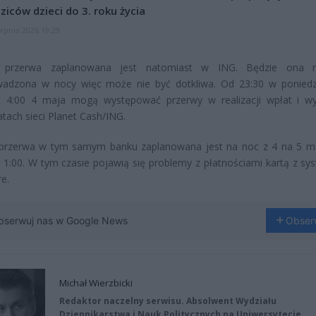
ziców dzieci do 3. roku życia
erpnia 2026 19:29
 przerwa zaplanowana jest natomiast w ING. Będzie ona r
wadzona w nocy więc może nie być dotkliwa. Od 23:30 w poniedz
 4:00 4 maja mogą występować przerwy w realizacji wpłat i w
ach sieci Planet Cash/ING.
 przerwa w tym samym banku zaplanowana jest na noc z 4 na 5 m
 1:00. W tym czasie pojawią się problemy z płatnościami kartą z s
e.
bserwuj nas w Google News
Obser
Michał Wierzbicki
Redaktor naczelny serwisu. Absolwent Wydziału
Dziennikarstwa i Nauk Politycznych na Uniwersytecie