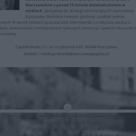
Warszawskim z ponad 15-letnim doświadczeniem w
mediach.
Specjalista ds. strategii informacyjnych i komunikacji
kryzysowej. Wieloletni inwestor giełdowy i praktyk rynków
owych. W swoich tekstach łączy warsztat dziennikarski z praktyczną wiedzą o
kach, inwestowaniu i mechanizmach rynkowych, tłumacząc zawiłości ekonomii 
codzienny.
Capital Media S.C. ul. Grzybowska 87, 00-844 Warszawa
Kontakt z redakcją: Kontakt@warszawawpigulce.pl
Copyright © 2026
Niezależny portal warszawawpigulce.pl
∗
Wydawca i właściciel: Capital Media S.C.
ul. Grzybowska 87, 00-844 Warszawa
Kontakt z redakcją:
Kontakt@warszawawpigulce.pl