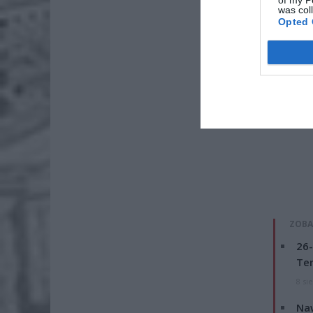
of my P
was col
Opted 
ZOBA
26-
Ter
8 si
Naw