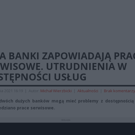
A BANKI ZAPOWIADAJĄ PRA
RWISOWE. UTRUDNIENIA W
STĘPNOŚCI USŁUG
ia 2021 16:19
|
Autor:
Michał Wierzbicki
|
Aktualności
|
Brak komentarz
 dwóch dużych banków mogą mieć problemy z dostępnością 
dziano prace serwisowe.
REKLAMA