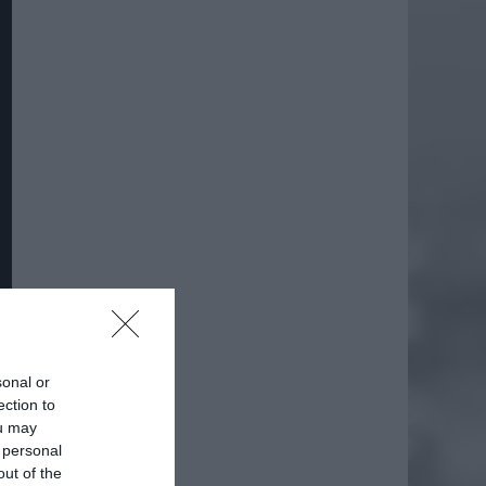
sonal or
daj
ection to
ou may
 personal
out of the