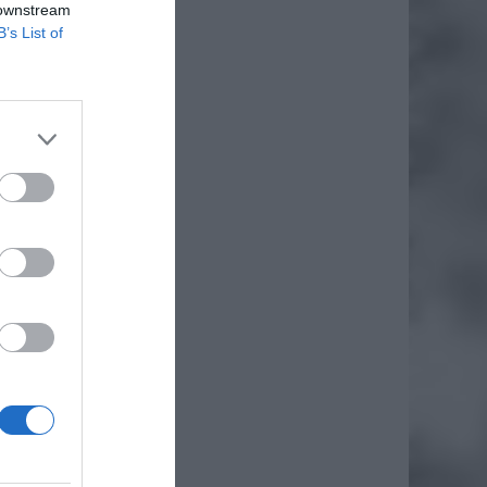
 downstream
B’s List of
ieckiej
nej. Na
sobach