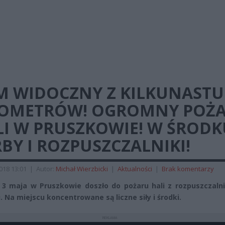
M WIDOCZNY Z KILKUNASTU
LOMETRÓW! OGROMNY POŻ
LI W PRUSZKOWIE! W ŚRODK
BY I ROZPUSZCZALNIKI!
2018 13:01
|
Autor:
Michał Wierzbicki
|
Aktualności
|
Brak komentarzy
. 3 maja w Pruszkowie doszło do pożaru hali z rozpuszczaln
. Na miejscu koncentrowane są liczne siły i środki.
REKLAMA