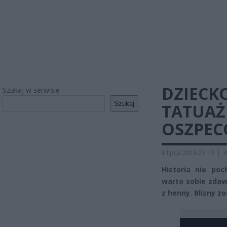
DZIECK
Szukaj w serwisie
Szukaj
TATUAŻ
OSZPECO
8 lipca 2019 23:10
|
A
Historia nie po
warto sobie zdaw
z henny. Blizny z