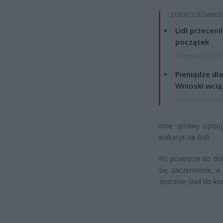
ZOBACZ RÓWNIE
Lidl przeceni
początek
4 sierpnia 2026 16
Pieniądze dla
Wnioski wcią
4 sierpnia 2026 12
Inne sprawy opisuj
wakacje na Bali.
Po powrocie do dom
się zaczernienie, a
zostanie ślad do ko