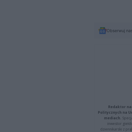
Obserwuj na
Redaktor na
Politycznych na 
mediach.
Specja
inwestor giełd
dziennikarski z pr