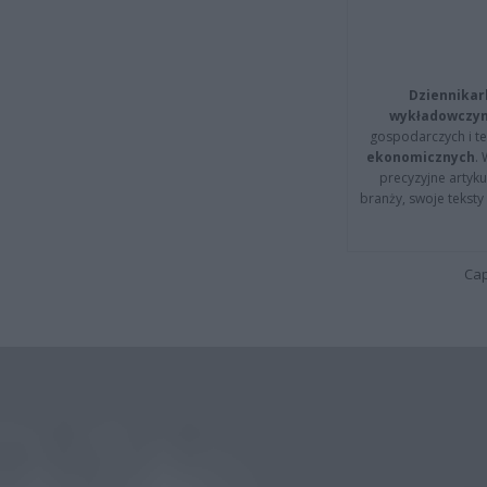
Dziennikar
wykładowczyn
gospodarczych i t
ekonomicznych
.
precyzyjne artyku
branży, swoje tekst
Cap