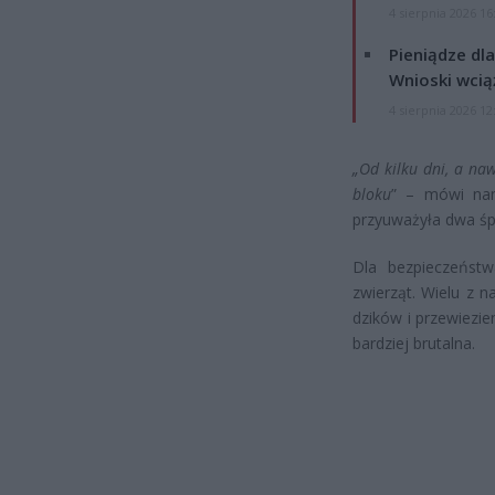
4 sierpnia 2026 16
Pieniądze dla
Wnioski wcią
4 sierpnia 2026 12
„Od kilku dni, a na
bloku
” – mówi nam
przyuważyła dwa śpi
Dla bezpieczeńst
zwierząt. Wielu z n
dzików i przewiezien
bardziej brutalna.