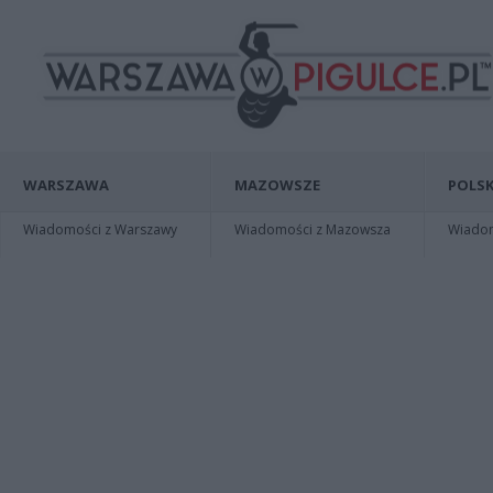
WARSZAWA
MAZOWSZE
POLSK
Wiadomości z Warszawy
Wiadomości z Mazowsza
Wiadomo