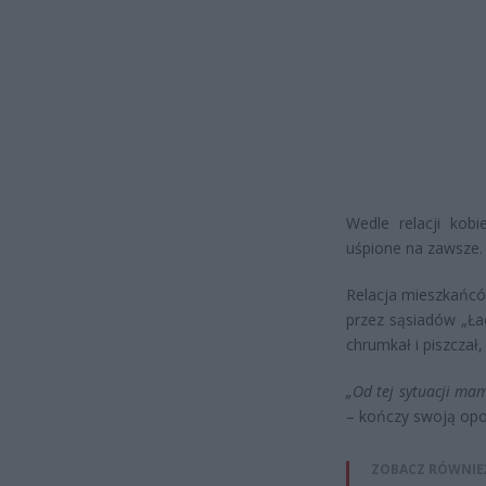
Wedle relacji kobi
uśpione na zawsze.
Relacja mieszkańców
przez sąsiadów „Łac
chrumkał i piszczał,
„Od tej sytuacji mam
– kończy swoją opo
ZOBACZ RÓWNIE