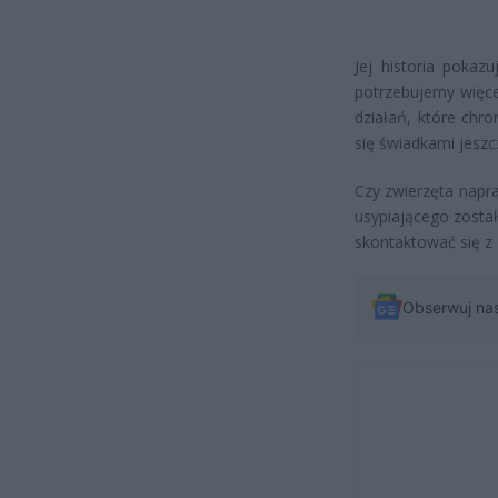
Jej historia pokaz
potrzebujemy więce
działań, które chro
się świadkami jeszcz
Czy zwierzęta napr
usypiającego zosta
skontaktować się z 
Obserwuj na