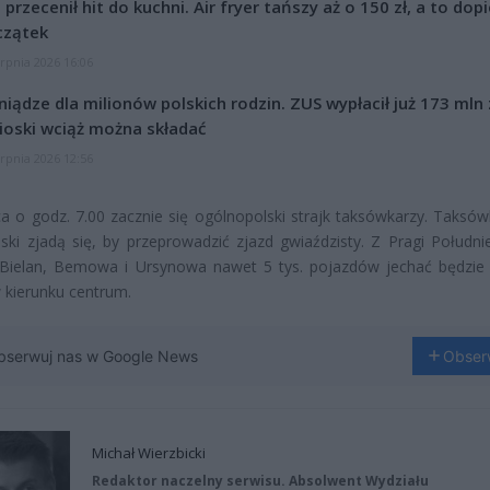
l przecenił hit do kuchni. Air fryer tańszy aż o 150 zł, a to dop
czątek
erpnia 2026 16:06
niądze dla milionów polskich rodzin. ZUS wypłacił już 173 mln z
oski wciąż można składać
erpnia 2026 12:56
a o godz. 7.00 zacznie się ogólnopolski strajk taksówkarzy. Taksów
lski zjadą się, by przeprowadzić zjazd gwiaździsty. Z Pragi Południe
 Bielan, Bemowa i Ursynowa nawet 5 tys. pojazdów jechać będzie
 kierunku centrum.
bserwuj nas w Google News
Obser
Michał Wierzbicki
Redaktor naczelny serwisu. Absolwent Wydziału