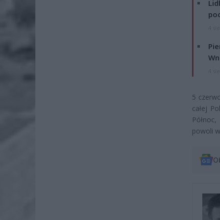
Lid
po
4 si
Pie
Wni
4 si
5 czerwc
całej Po
Północ,
powoli w
O