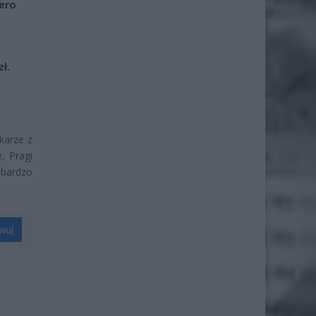
iero
ł.
karze z
, Pragi
 bardzo
wuj