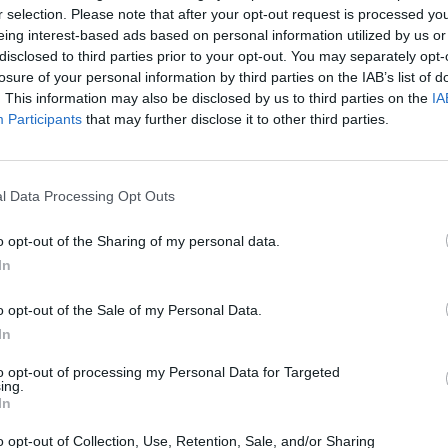
r selection. Please note that after your opt-out request is processed y
eing interest-based ads based on personal information utilized by us or
disclosed to third parties prior to your opt-out. You may separately opt-
losure of your personal information by third parties on the IAB’s list of
. This information may also be disclosed by us to third parties on the
IA
Participants
that may further disclose it to other third parties.
l Data Processing Opt Outs
o opt-out of the Sharing of my personal data.
In
o opt-out of the Sale of my Personal Data.
In
Fot. Taryfa24
to opt-out of processing my Personal Data for Targeted
ing.
In
liśmy już wszystkie możliwości. Były pisma, były prośby, teraz czas na 
nam znajomy taksówkarz. Dodaje, że chodzi o zwrócenie uwagi r
o opt-out of Collection, Use, Retention, Sale, and/or Sharing