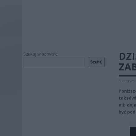
DZ
Szukaj w serwisie
Szukaj
ZA
5 czerwca
Poniżs
taksówk
niż doj
być pod