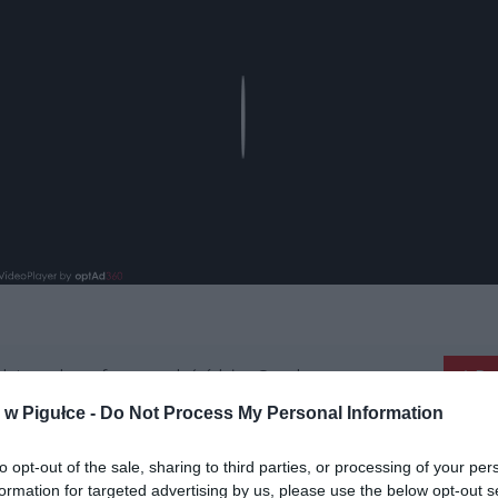
Play
aj nas do preferowanych źródeł w Google
Do
w Pigułce -
Do Not Process My Personal Information
to opt-out of the sale, sharing to third parties, or processing of your per
formation for targeted advertising by us, please use the below opt-out s