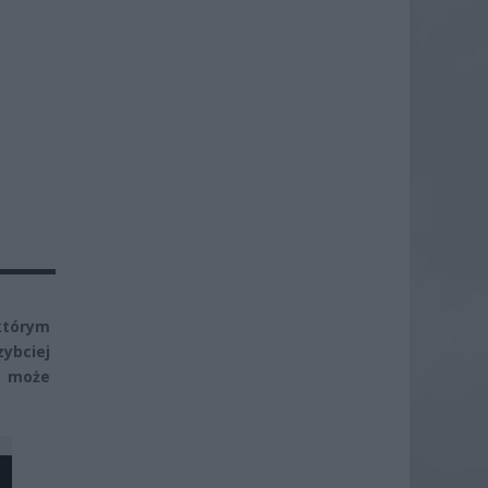
którym
ybciej
o może