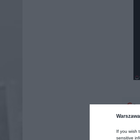
Dod
Warszawa 
If you wish 
sensitive in