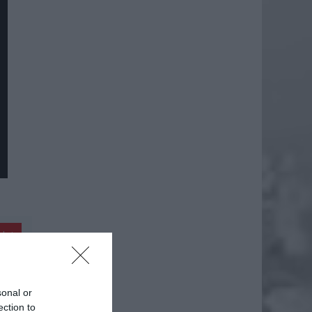
daj
sonal or
ection to