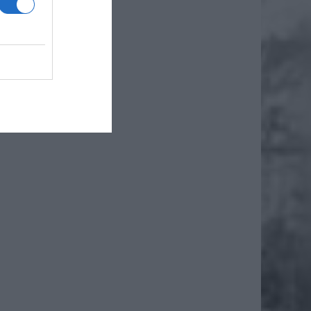
iałania
pierają