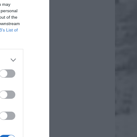
ou may
 personal
out of the
 downstream
B’s List of
protest”
ządu na