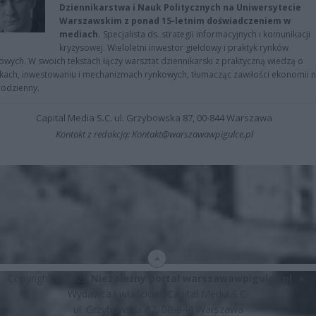
Dziennikarstwa i Nauk Politycznych na Uniwersytecie
Warszawskim z ponad 15-letnim doświadczeniem w
mediach.
Specjalista ds. strategii informacyjnych i komunikacji
kryzysowej. Wieloletni inwestor giełdowy i praktyk rynków
owych. W swoich tekstach łączy warsztat dziennikarski z praktyczną wiedzą o
kach, inwestowaniu i mechanizmach rynkowych, tłumacząc zawiłości ekonomii 
codzienny.
Capital Media S.C. ul. Grzybowska 87, 00-844 Warszawa
Kontakt z redakcją: Kontakt@warszawawpigulce.pl
Copyright © 2026
Niezależny portal warszawawpigulce.pl
∗
Wydawca i właściciel: Capital Media S.C.
ul. Grzybowska 87, 00-844 Warszawa