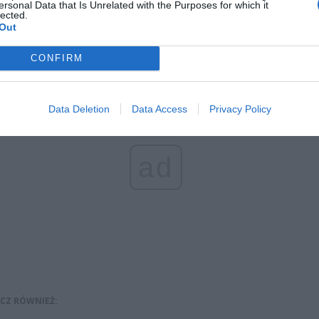
 nielegalnego przewozu osób. Zdaniem protestujących obecne dz
ersonal Data that Is Unrelated with the Purposes for which it
lected.
ą niewystarczające. Od czwartku, 1 czerwca taksówkarze, którzy po
Out
zamanifestowali to już wywieszając Polską flagę przy pojazdach.
CONFIRM
Data Deletion
Data Access
Privacy Policy
ad
CZ RÓWNIEŻ: