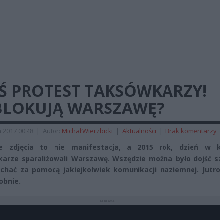
IŚ PROTEST TAKSÓWKARZY!
BLOKUJĄ WARSZAWĘ?
 2017 00:48
|
Autor:
Michał Wierzbicki
|
Aktualności
|
Brak komentarzy
ze zdjęcia to nie manifestacja, a 2015 rok, dzień w 
arze sparaliżowali Warszawę. Wszędzie można było dojść sz
echać za pomocą jakiejkolwiek komunikacji naziemnej. Jutr
obnie.
REKLAMA