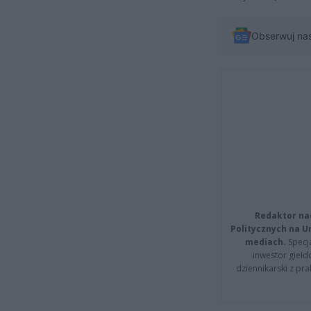
Obserwuj na
Redaktor na
Politycznych na 
mediach.
Specja
inwestor giełd
dziennikarski z pr