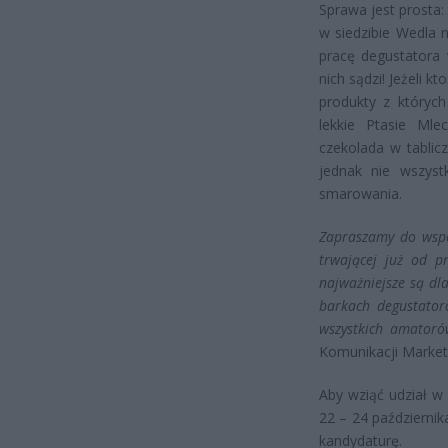
Sprawa jest prosta:
w siedzibie Wedla 
pracę degustatora 
nich sądzi! Jeżeli 
produkty z których
lekkie Ptasie Ml
czekolada w tablic
jednak nie wszyst
smarowania.
Zapraszamy do współ
trwającej już od p
najważniejsze są dl
barkach degustator
wszystkich amatoró
Komunikacji Marke
Aby wziąć udział w
22 – 24 październi
kandydaturę.