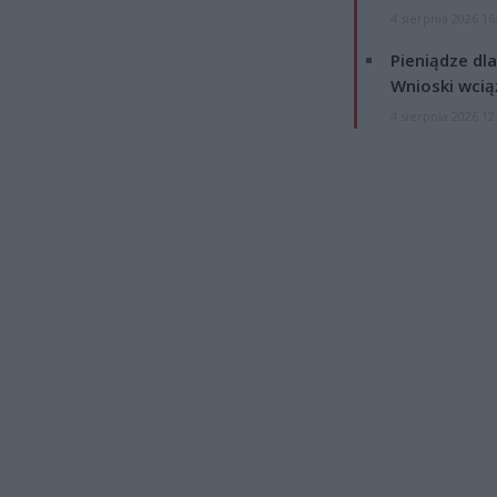
4 sierpnia 2026 16
Pieniądze dla
Wnioski wcią
4 sierpnia 2026 12