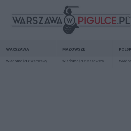
WARSZAWA
MAZOWSZE
POLSK
Wiadomości z Warszawy
Wiadomości z Mazowsza
Wiadomo