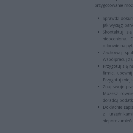
przygotowanie może 
Sprawdź dokume
jak wyciągi ban
Skontaktuj s
nieoceniona. 
odpowie na pyt
Zachowaj spok
Współpracuj z u
Przygotuj się n
firmie, upewni
Przygotuj miejs
Znaj swoje pra
Możesz równie
doradcą podatk
Dokładnie zapi
z urzędnika
nieporozumień.