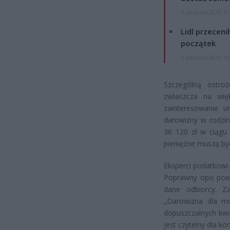
7 sierpnia 2026 13
Lidl przeceni
początek
4 sierpnia 2026 16
Szczególną ostro
zwłaszcza na wię
zainteresowanie 
darowizny w rodzin
36 120 zł w ciągu
pieniężne muszą b
Eksperci podatkowi r
Poprawny opis powi
dane odbiorcy. Za
„Darowizna dla moj
dopuszczalnych kwo
jest czytelny dla kon