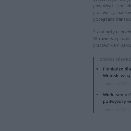
poważnych konsekw
pracownicy bankó
podejrzane transak
Staranny tytuł prz
W razie wątpliwoś
pracownikiem banku
ZOBACZ RÓWNIE
Pieniądze dla
Wnioski wcią
4 sierpnia 2026 12
Wielu senior
podwyższy e
4 sierpnia 2026 12