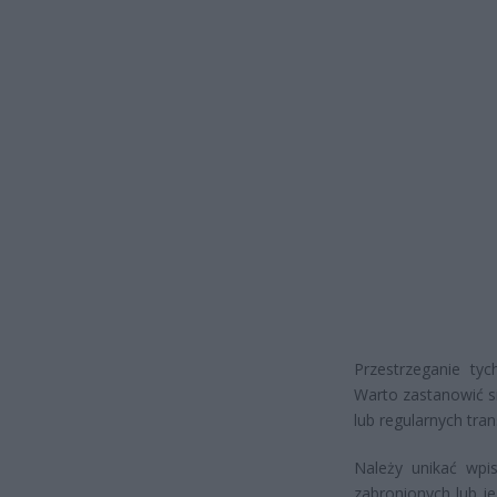
Przestrzeganie ty
Warto zastanowić s
lub regularnych trans
Należy unikać wpi
zabronionych lub je