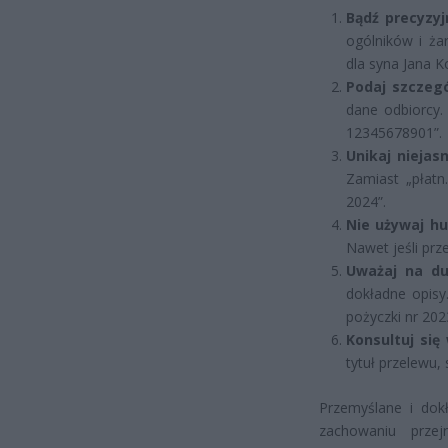
Bądź precyzyj
ogólników i ża
dla syna Jana K
Podaj szczegó
dane odbiorcy.
12345678901”.
Unikaj niejas
Zamiast „płatn
2024”.
Nie używaj h
Nawet jeśli prz
Uważaj na du
dokładne opisy
pożyczki nr 202
Konsultuj się
tytuł przelewu,
Przemyślane i dok
zachowaniu przej