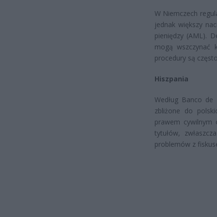
W Niemczech regula
jednak większy nac
pieniędzy (AML). D
mogą wszczynać ko
procedury są częst
Hiszpania
Według Banco de E
zbliżone do polski
prawem cywilnym 
tytułów, zwłaszcz
problemów z fiskus