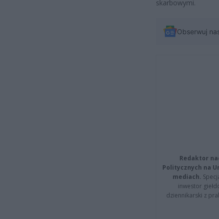
skarbowymi.
Obserwuj na
Redaktor na
Politycznych na 
mediach.
Specja
inwestor giełd
dziennikarski z pr