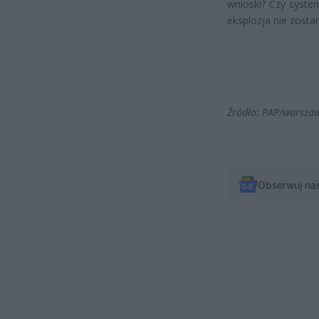
wnioski? Czy system
eksplozja nie zosta
Źródło: PAP/warsza
Obserwuj na