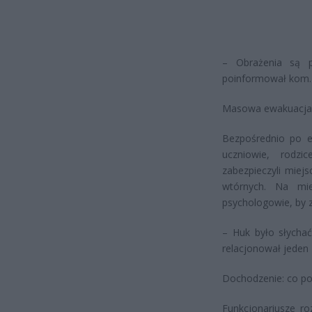
– Obrażenia są p
poinformował kom. W
Masowa ewakuacja i
Bezpośrednio po e
uczniowie, rodzi
zabezpieczyli miej
wtórnych. Na mie
psychologowie, by 
– Huk było słychać
relacjonował jeden
Dochodzenie: co pos
Funkcjonariusze ro