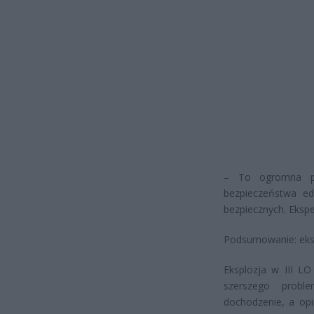
– To ogromna pr
bezpieczeństwa e
bezpiecznych. Ekspe
Podsumowanie: eksp
Eksplozja w III L
szerszego prob
dochodzenie, a opi