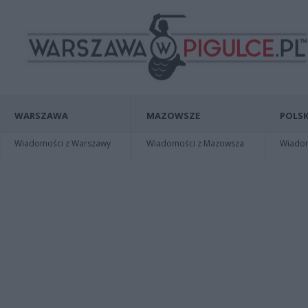
WARSZAWA
MAZOWSZE
POLSK
Wiadomości z Warszawy
Wiadomości z Mazowsza
Wiadomo