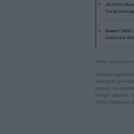
26-letni obyw
Teraz nastąp
8 sierpnia 2026 15
Nawet 3600 z
rodziców dzie
7 sierpnia 2026 19
Pokaz, który przerod
Wszystko wydarzyło
Nauczyciel prowadz
pojawić się niebies
silnego wybuchu. O
osoby znajdujące si