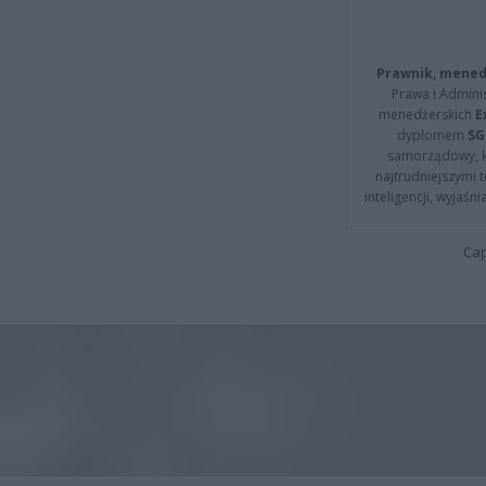
Prawnik, menedż
Prawa i Adminis
menedżerskich
E
dyplomem
SG
samorządowy, kt
najtrudniejszymi t
inteligencji, wyjaś
Cap