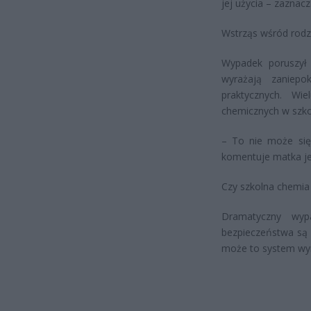
jej użycia – zaznacz
Wstrząs wśród rodz
Wypadek poruszył 
wyrażają zaniepo
praktycznych. Wi
chemicznych w szko
– To nie może się
komentuje matka je
Czy szkolna chemia
Dramatyczny wyp
bezpieczeństwa są 
może to system wy