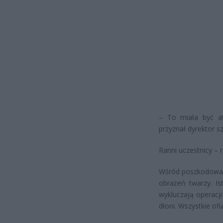
– To miała być at
przyznał dyrektor s
Ranni uczestnicy – 
Wśród poszkodowany
obrażeń twarzy. Is
wykluczają operacji
dłoni. Wszystkie of