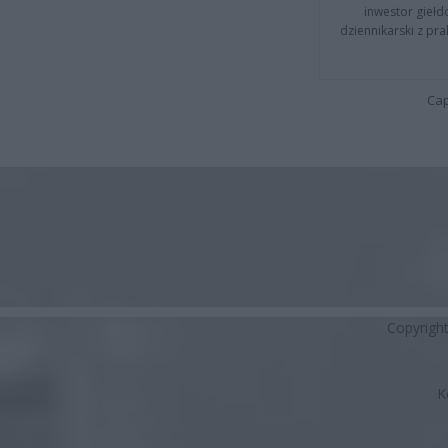
inwestor giełd
dziennikarski z pr
Cap
Copyrigh
K