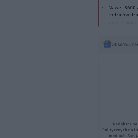
Nawet 3600 z
rodziców dzie
7 sierpnia 2026 19
Obserwuj na
Redaktor na
Politycznych na 
mediach.
Specja