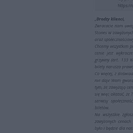
https:/
„
Drodzy klienci,
Zwracacie nam uwagę
Stones w zawyżonych
oraz społecznościowy
Chcemy wszystkim pr
cenie jest wykrocz
grzywny (art. 133 
bilety narusza praw
Co więcej, z doświad
nie daje Wam gwaran
tym, że zawyżają cen
się więc okazać, że
serwisy społecznoś
biletów.
Na wszystkie zgłos
zawyżonych cenach 
było i będzie dla nas