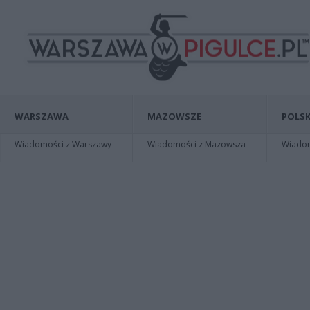
WARSZAWA
MAZOWSZE
POLSK
Wiadomości z Warszawy
Wiadomości z Mazowsza
Wiadomo