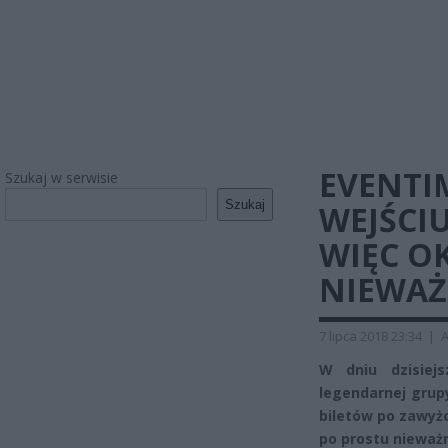
EVENTI
Szukaj w serwisie
Szukaj
WEJŚCI
WIĘC OK
NIEWAŻ
7 lipca 2018 23:34
|
A
W dniu dzisiej
legendarnej grupy
biletów po zawyżo
po prostu nieważ