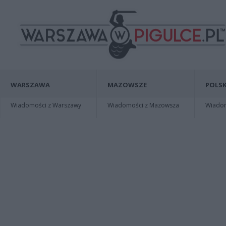
WARSZAWA
MAZOWSZE
POLSK
Wiadomości z Warszawy
Wiadomości z Mazowsza
Wiadomo