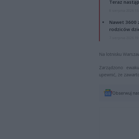
Teraz nastąp
8 sierpnia 2026 15
Nawet 3600 z
rodziców dzie
7 sierpnia 2026 19
Na lotnisku Warsza
Zarządzono ewakua
upewnić, że zawart
Obserwuj na