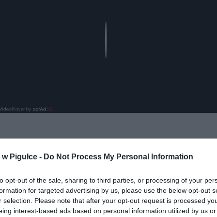
Play
aj nas do preferowanych źródeł w Google
Do
w Pigułce -
Do Not Process My Personal Information
to opt-out of the sale, sharing to third parties, or processing of your per
formation for targeted advertising by us, please use the below opt-out s
r selection. Please note that after your opt-out request is processed y
eing interest-based ads based on personal information utilized by us or