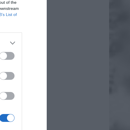
out of the
 downstream
B’s List of
– Metro