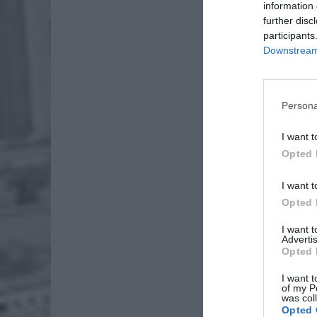
information 
further disc
participants
Downstream 
Persona
I want t
Opted 
I want t
Opted 
I want 
Advertis
Opted 
I want t
of my P
was col
ZTM inf
Opted 