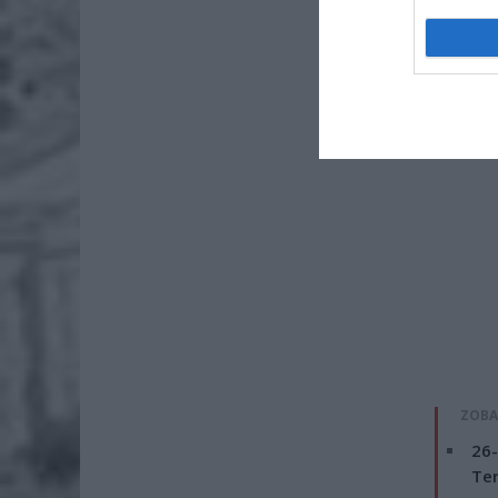
Słodowie
ZOBA
26-
Ter