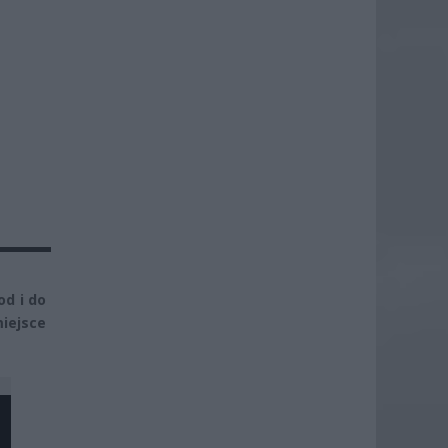
od i do
iejsce