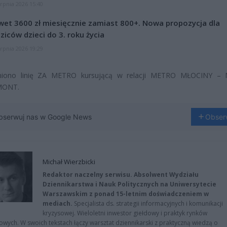
erpnia 2026 15:40
et 3600 zł miesięcznie zamiast 800+. Nowa propozycja dla
ziców dzieci do 3. roku życia
erpnia 2026 19:29
iono linię ZA METRO kursującą w relacji METRO MŁOCINY –
ONT.
bserwuj nas w Google News
Obser
Michał Wierzbicki
Redaktor naczelny serwisu. Absolwent Wydziału
Dziennikarstwa i Nauk Politycznych na Uniwersytecie
Warszawskim z ponad 15-letnim doświadczeniem w
mediach.
Specjalista ds. strategii informacyjnych i komunikacji
kryzysowej. Wieloletni inwestor giełdowy i praktyk rynków
owych. W swoich tekstach łączy warsztat dziennikarski z praktyczną wiedzą o