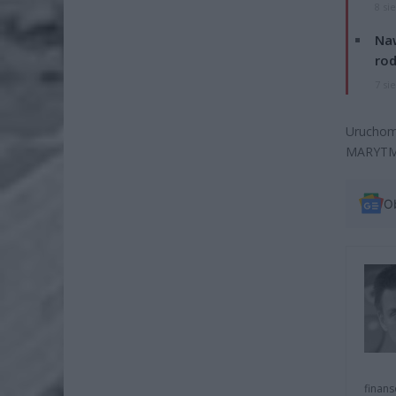
8 si
Naw
rod
7 si
Uruchom
MARYTM
O
finans