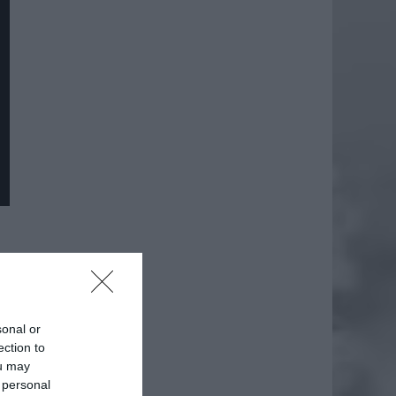
daj
sonal or
ection to
ou may
 personal