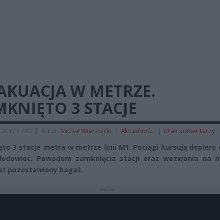
AKUACJA W METRZE.
KNIĘTO 3 STACJE
 2017 17:42
|
Autor:
Michał Wierzbicki
|
Aktualności
|
Brak komentarzy
to 3 stacje metra w metrze linii M1. Pociągi kursują dopiero 
Słodowiec. Powodem zamknięcia stacji oraz wezwania na m
est pozostawiony bagaż.
REKLAMA