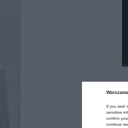
Dod
Warszawa 
If you wish 
sensitive in
confirm you
continue se