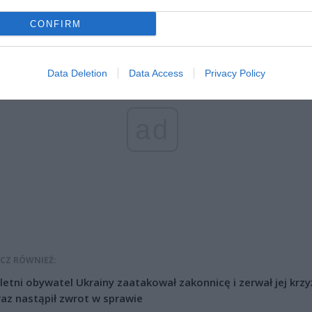
c.
CONFIRM
Data Deletion
Data Access
Privacy Policy
ad
CZ RÓWNIEŻ:
letni obywatel Ukrainy zaatakował zakonnicę i zerwał jej krzy
az nastąpił zwrot w sprawie