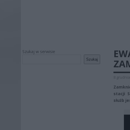
EW
Szukaj w serwisie
Szukaj
ZAM
8 grudnia
Zamknię
stacji 
służb j