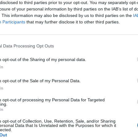
disclosed to third parties prior to your opt-out. You may separately opt-
losure of your personal information by third parties on the IAB’s list of
. This information may also be disclosed by us to third parties on the
IA
Participants
that may further disclose it to other third parties.
l Data Processing Opt Outs
o opt-out of the Sharing of my personal data.
In
o opt-out of the Sale of my Personal Data.
In
to opt-out of processing my Personal Data for Targeted
ing.
Fot. Łukasz / Warszawa w Pigułce
In
o opt-out of Collection, Use, Retention, Sale, and/or Sharing
ersonal Data that Is Unrelated with the Purposes for which it
lected.
ormuje, że linia metra M1 nie kursuje na odcinku Metro Młociny 
Out