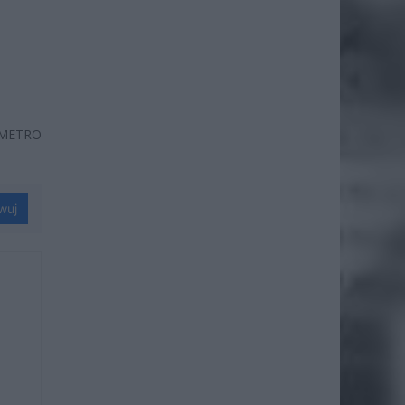
 METRO
wuj