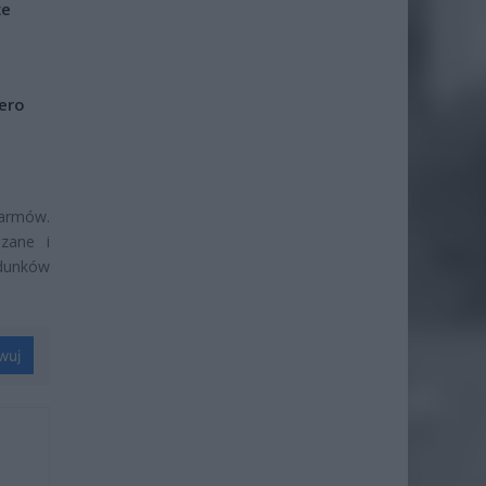
że
iero
armów.
dzane i
dunków
wuj