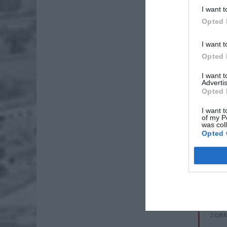
I want t
Opted 
I want t
Opted 
I want 
Advertis
Opted 
I want t
of my P
was col
Opted 
Ciągle 
informu
ZOBA