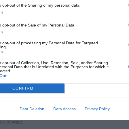
o opt-out of the Sharing of my personal data.
In
o opt-out of the Sale of my Personal Data.
In
to opt-out of processing my Personal Data for Targeted
ing.
In
o opt-out of Collection, Use, Retention, Sale, and/or Sharing
ersonal Data that Is Unrelated with the Purposes for which it
lected.
Out
Fot. Czytelniczka
CONFIRM
docierają do nas sygnały od zaniepokojonych uczniów i rodziców,
ją, że szkoły są ewakuowane ze względu na alarmy bombowe.
Data Deletion
Data Access
Privacy Policy
CZ RÓWNIEŻ: