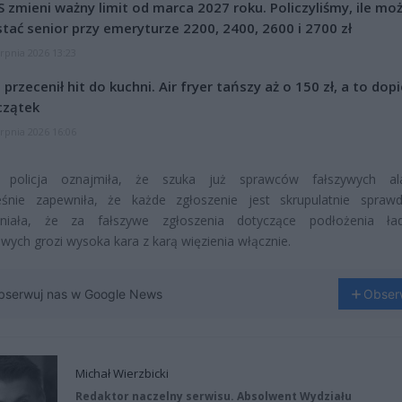
 zmieni ważny limit od marca 2027 roku. Policzyliśmy, ile mo
tać senior przy emeryturze 2200, 2400, 2600 i 2700 zł
erpnia 2026 13:23
l przecenił hit do kuchni. Air fryer tańszy aż o 150 zł, a to dop
czątek
erpnia 2026 16:06
 policja oznajmiła, że szuka już sprawców fałszywych al
eśnie zapewniła, że każde zgłoszenie jest skrupulatnie spraw
niała, że za fałszywe zgłoszenia dotyczące podłożenia ła
ych grozi wysoka kara z karą więzienia włącznie.
bserwuj nas w Google News
Obser
Michał Wierzbicki
Redaktor naczelny serwisu. Absolwent Wydziału