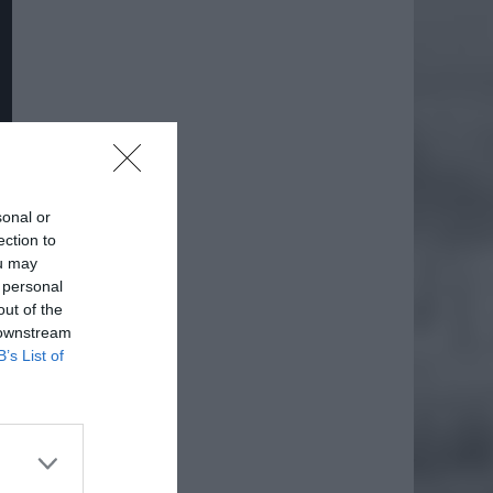
sonal or
ection to
ou may
 personal
out of the
 downstream
B’s List of
daj