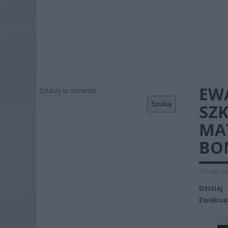
EW
Szukaj w serwisie
Szukaj
SZK
MA
BO
7 maja 20
Dzisiaj
Ewakuac