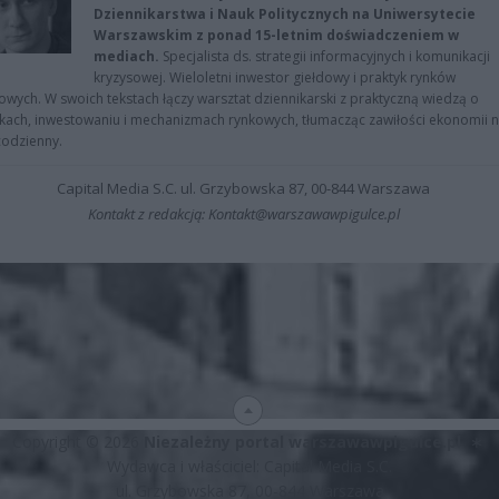
Dziennikarstwa i Nauk Politycznych na Uniwersytecie
Warszawskim z ponad 15-letnim doświadczeniem w
mediach.
Specjalista ds. strategii informacyjnych i komunikacji
kryzysowej. Wieloletni inwestor giełdowy i praktyk rynków
owych. W swoich tekstach łączy warsztat dziennikarski z praktyczną wiedzą o
kach, inwestowaniu i mechanizmach rynkowych, tłumacząc zawiłości ekonomii 
codzienny.
Capital Media S.C. ul. Grzybowska 87, 00-844 Warszawa
Kontakt z redakcją: Kontakt@warszawawpigulce.pl
Copyright © 2026
Niezależny portal warszawawpigulce.pl
∗
Wydawca i właściciel: Capital Media S.C.
ul. Grzybowska 87, 00-844 Warszawa