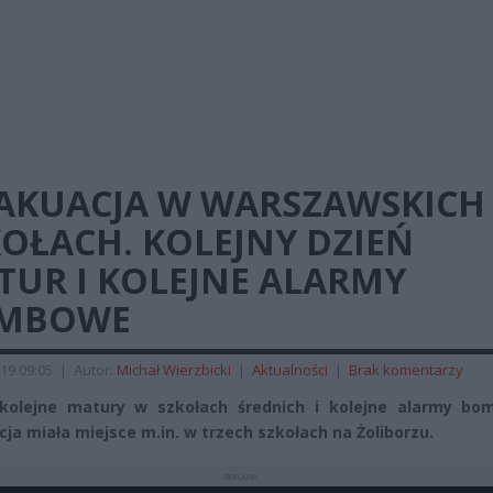
AKUACJA W WARSZAWSKICH
OŁACH. KOLEJNY DZIEŃ
TUR I KOLEJNE ALARMY
MBOWE
19 09:05
|
Autor:
Michał Wierzbicki
|
Aktualności
|
Brak komentarzy
 kolejne matury w szkołach średnich i kolejne alarmy bo
ja miała miejsce m.in. w trzech szkołach na Żoliborzu.
REKLAMA