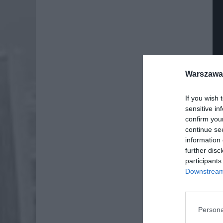
Warszawa 
If you wish 
sensitive in
confirm you
continue se
information 
further disc
participants
Downstream 
Dod
Persona