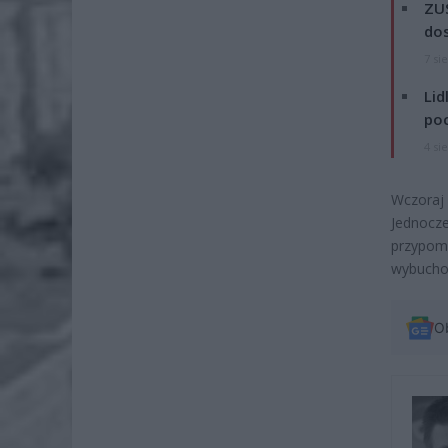
ZUS
dos
7 si
Lid
po
4 si
Wczoraj
Jednocz
przypom
wybuchow
O