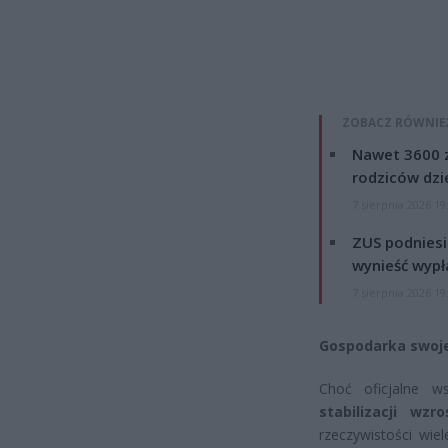
ZOBACZ RÓWNIE
Nawet 3600 z
rodziców dzie
7 sierpnia 2026 19
ZUS podniesie
wynieść wypł
7 sierpnia 2026 19
Gospodarka swoje
Choć oficjalne 
stabilizacji wzr
rzeczywistości wie