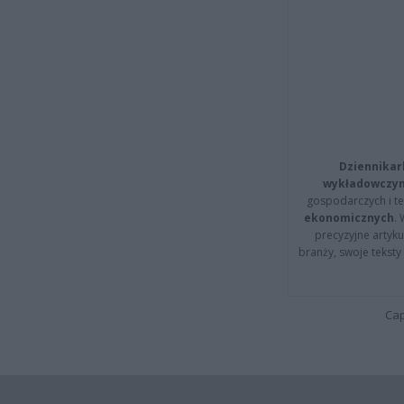
Dziennikar
wykładowczyn
gospodarczych i t
ekonomicznych
.
precyzyjne artyku
branży, swoje tekst
Cap