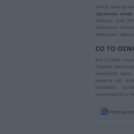
Gorsze nastroje ko
ogranicza swoje
mniejsze zyski fi
obniżonymi doch
zadłużenia i zależn
CO TO OZN
Jeśli Ty także czuje
Polaków odczuwają
medialnych. Wart
wsparcia (np. do
możliwości oszc
najważniejsze to n
Obserwuj na