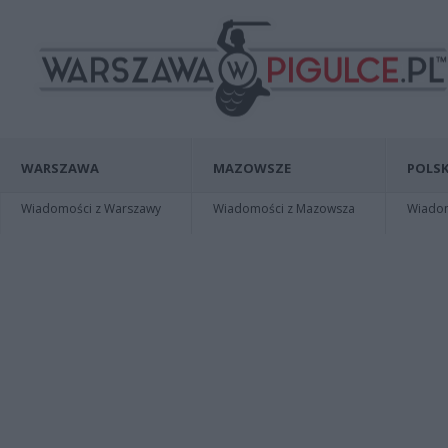
WARSZAWA
MAZOWSZE
POLSK
Wiadomości z Warszawy
Wiadomości z Mazowsza
Wiadomo