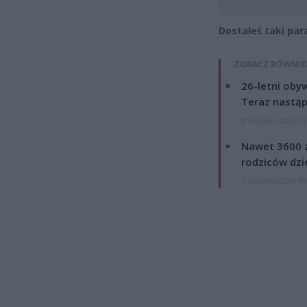
Dostałeś taki par
ZOBACZ RÓWNIE
26-letni obyw
Teraz nastąp
8 sierpnia 2026 15
Nawet 3600 z
rodziców dzie
7 sierpnia 2026 19