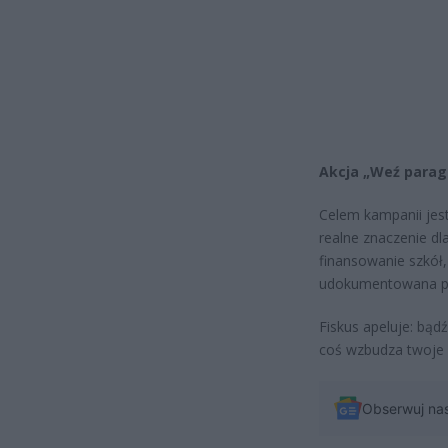
Akcja „Weź parag
Celem kampanii jest
realne znaczenie d
finansowanie szkół,
udokumentowana p
Fiskus apeluje: bąd
coś wzbudza twoje 
Obserwuj na