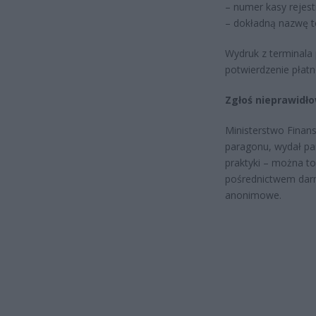
– numer kasy rejest
– dokładną nazwę to
Wydruk z terminala 
potwierdzenie płatn
Zgłoś nieprawidł
Ministerstwo Finan
paragonu, wydał par
praktyki – można to
pośrednictwem darmo
anonimowe.