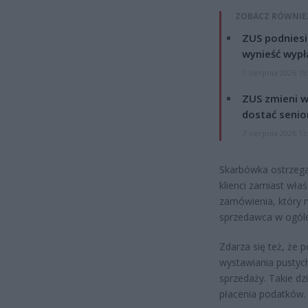
ZOBACZ RÓWNIE
ZUS podniesie
wynieść wypł
7 sierpnia 2026 19
ZUS zmieni w
dostać senio
7 sierpnia 2026 13
Skarbówka ostrzega
klienci zamiast wła
zamówienia, który 
sprzedawca w ogóle
Zdarza się też, że
wystawiania pustych
sprzedaży. Takie dz
płacenia podatków.