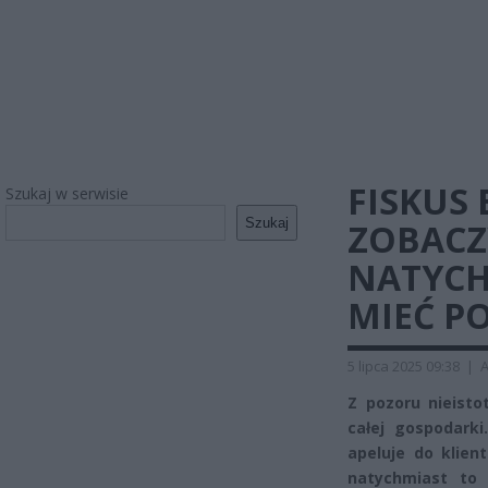
FISKUS 
Szukaj w serwisie
Szukaj
ZOBACZ
NATYCH
MIEĆ P
5 lipca 2025 09:38
|
A
Z pozoru nieist
całej gospodark
apeluje do klien
natychmiast to 