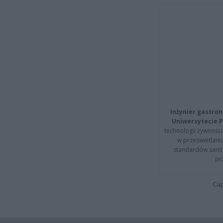
Inżynier gastron
Uniwersytecie P
technologii żywności 
w prześwietlani
standardów sanita
pr
Cap