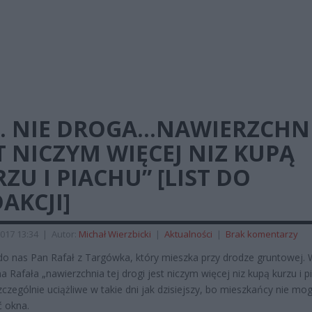
… NIE DROGA…NAWIERZCHN
T NICZYM WIĘCEJ NIZ KUPĄ
ZU I PIACHU” [LIST DO
AKCJI]
017 13:34
|
Autor:
Michał Wierzbicki
|
Aktualności
|
Brak komentarzy
do nas Pan Rafał z Targówka, który mieszka przy drodze gruntowej. 
a Rafała „nawierzchnia tej drogi jest niczym więcej niz kupą kurzu i p
szczególnie uciążliwe w takie dni jak dzisiejszy, bo mieszkańcy nie mo
 okna.