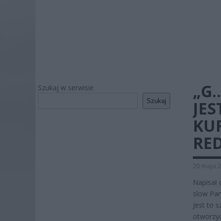
„G
Szukaj w serwisie
Szukaj
JES
KUR
RED
20 maja 2
Napisał 
slow Pan
Jest to 
otworzyć