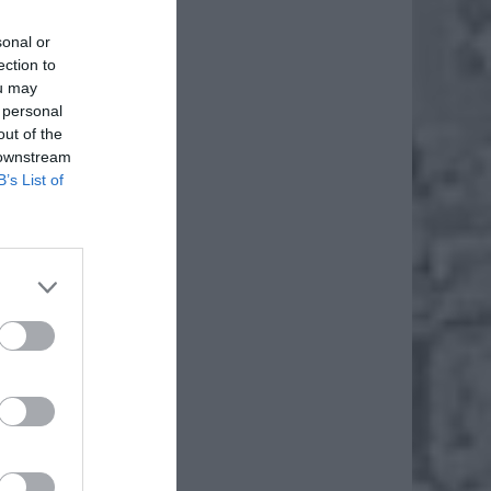
sonal or
ection to
ou may
 personal
out of the
 downstream
B’s List of