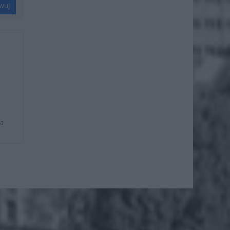
wuj
na