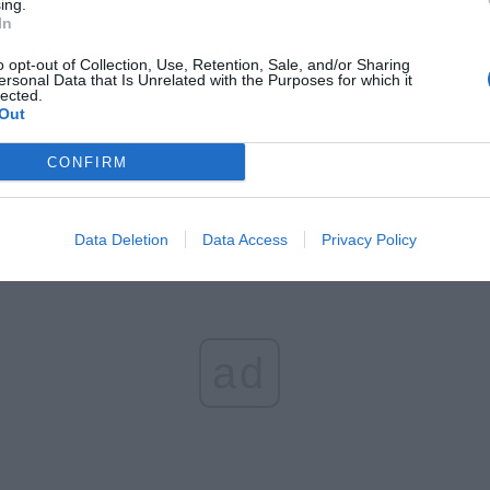
ing.
l przecenił hit do kuchni. Air fryer tańszy aż o 150 zł, a to dop
In
czątek
o opt-out of Collection, Use, Retention, Sale, and/or Sharing
erpnia 2026 16:06
ersonal Data that Is Unrelated with the Purposes for which it
lected.
niądze dla milionów polskich rodzin. ZUS wypłacił już 173 mln z
Out
oski wciąż można składać
CONFIRM
erpnia 2026 12:56
Data Deletion
Data Access
Privacy Policy
ad