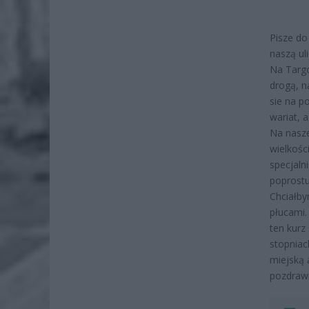
Pisze do
naszą ul
Na Targo
drogą, n
sie na p
wariat, a
Na nasze
wielkośc
specjaln
poprostu
Chciałby
płucami.
ten kurz
stopniac
miejską 
pozdraw