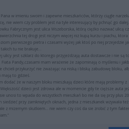
 Pana w imieniu swoim i zapewne mieszkańców, którzy ciągle narzek
icę, nie wiem czy problem jest na tyle interesujący by pchnąć go dale
wku Fabrycznym jest ulica Wszeborska, którą ciężko nazwać ulicą cz
awierzchnia tej drogi jest niczym więcej niz kupą kurzu i piachu, ktora
oziom pierwszego pietra i czasami wyżej jak ktoś po niej przejedzie ja
 takich tu nie brakuje…
j ulicy jest szklarz do ktorego przyjeżdżają auta dostawcze i nie są t
i Fiata Pandy,czasami mam wrażenie że zapominają o myśleniu i jak
ie chcieli przykurzyć nie zważając na niską i bliską zabudowę bloku, al
 mają to gdzieś.
m dodać że w naszym bloku mieszkają dzieci które mają problemy z
 Większość dzieci jest zdrowa ale w momencie gdy te cięższe auta jeż
 sie unosi to wpada do wszystkich mieszkań bo nie da się przy plus 20
h siedzieć przy zamkniętych oknach, jedna z mieszkanek wzywała też
ale z mizernym skutkiem… nie wiem czy coś da sie zrobić z tym fakt
iam.”