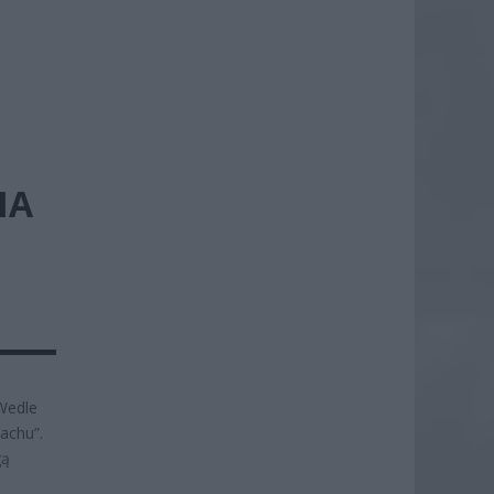
IA
Wedle
iachu”.
gą