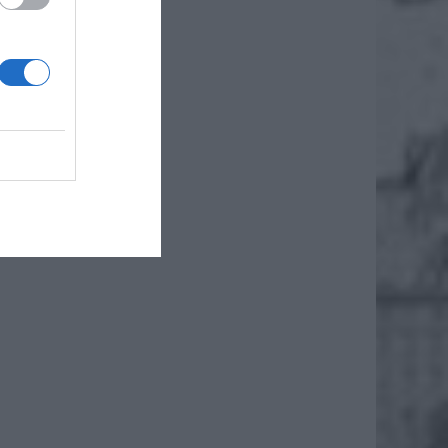
iero
ł.