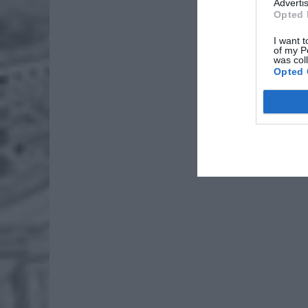
Advertis
Lid
Opted 
po
I want t
4 si
of my P
was col
Pie
Opted 
Wni
4 si