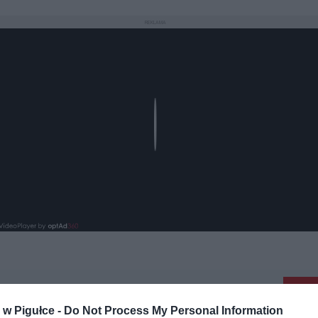
REKLAMA
Play
aj nas do preferowanych źródeł w Google
Do
w Pigułce -
Do Not Process My Personal Information