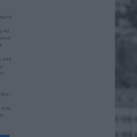
ają na
j…
y też
 unosi
k
o auta
by
bo
dżą i
 straż
em…