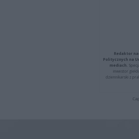
Redaktor na
Politycznych na 
mediach.
Specja
inwestor giełd
dziennikarski z pr
Cap