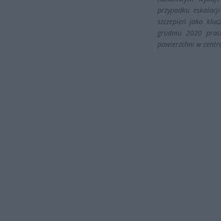
przypadku eskalacj
szczepień jako klu
grudniu 2020 praco
powierzchni w centr