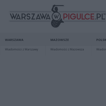
WARSZAWA
MAZOWSZE
POLSK
Wiadomości z Warszawy
Wiadomości z Mazowsza
Wiadomo