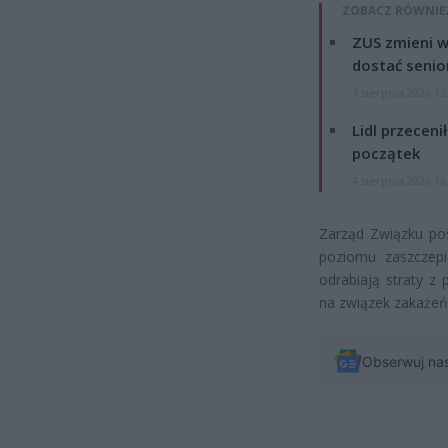
ZOBACZ RÓWNIE
ZUS zmieni w
dostać senio
7 sierpnia 2026 13
Lidl przeceni
początek
4 sierpnia 2026 16
Zarząd Związku pos
poziomu zaszczepie
odrabiają straty 
na związek zakażeń
Obserwuj na