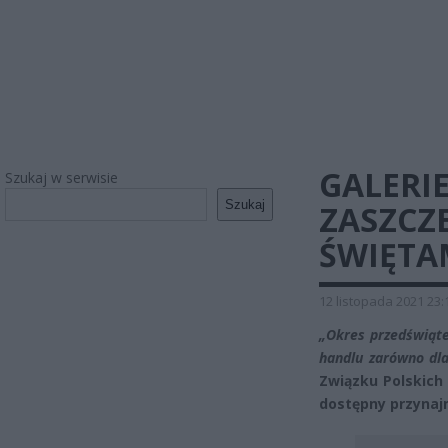
GALERI
Szukaj w serwisie
Szukaj
ZASZCZ
ŚWIĘTAM
12 listopada 2021 23:
„Okres przedświąt
handlu zarówno dla
Związku Polskich
dostępny przynaj