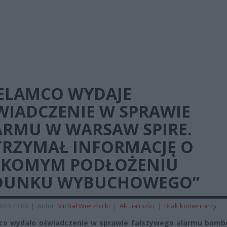
ELAMCO WYDAJE
WIADCZENIE W SPRAWIE
ARMU W WARSAW SPIRE.
TRZYMAŁ INFORMACJĘ O
EKOMYM PODŁOŻENIU
DUNKU WYBUCHOWEGO”
016 23:00
|
Autor:
Michał Wierzbicki
|
Aktualności
|
Brak komentarzy
co wydało oświadczenie w sprawie fałszywego alarmu bom