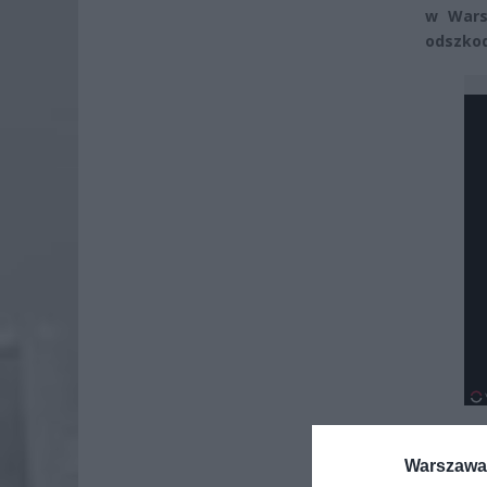
w Wars
odszkod
Warszawa 