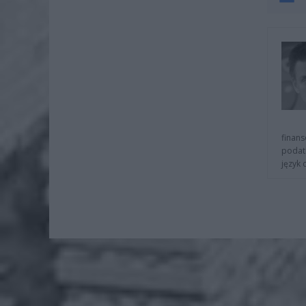
finans
podat
język 