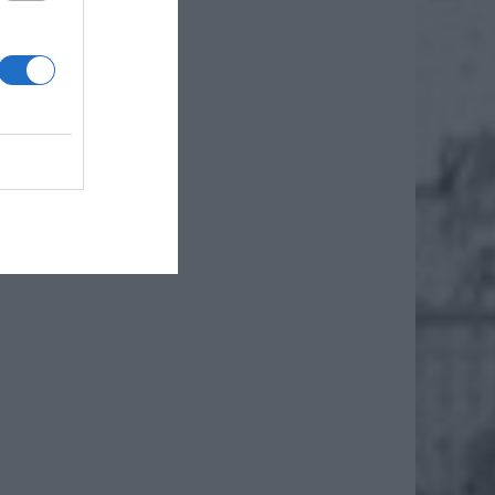
mpleksu
ładunku
amy w
a biuro
zostały
iednich
wy.”