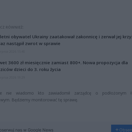
CZ RÓWNIEŻ:
letni obywatel Ukrainy zaatakował zakonnicę i zerwał jej krzy
az nastąpił zwrot w sprawie
erpnia 2026 15:40
et 3600 zł miesięcznie zamiast 800+. Nowa propozycja dla
ziców dzieci do 3. roku życia
erpnia 2026 19:29
ie nie wiadomo kto zawiadomił zarządcę o podłożonym ł
wym. Będziemy monitorować tę sprawę.
bserwuj nas w Google News
Obser