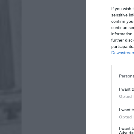
Dod
If you wish 
sensitive in
confirm you
continue se
information 
further disc
participants
Downstream 
Persona
I want t
Opted 
I want t
Opted 
I want 
Advertis