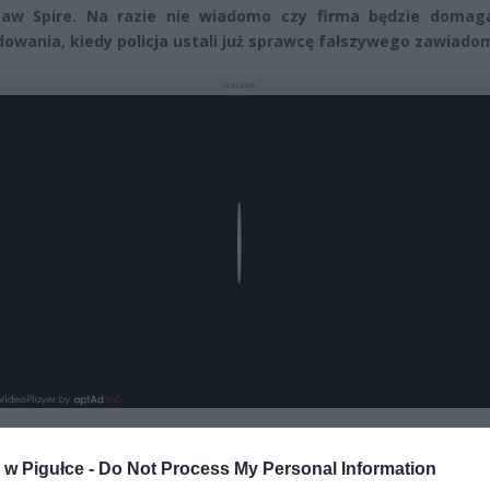
aw Spire. Na razie nie wiadomo czy firma będzie domaga
owania, kiedy policja ustali już sprawcę fałszywego zawiadom
REKLAMA
Play
w Pigułce -
Do Not Process My Personal Information