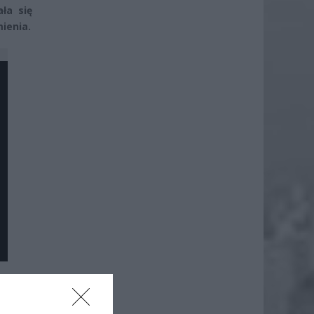
ła się
ienia.