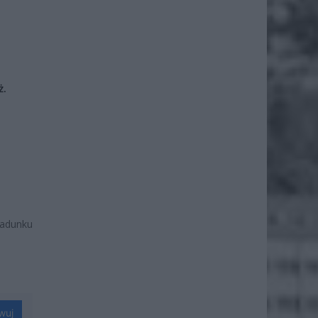
ż.
adunku
wuj