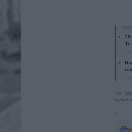
ZOBA
26-
Ter
8 si
Naw
rod
7 si
Na raz
wybucho
„
O