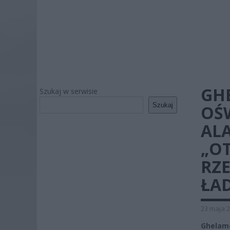
GH
Szukaj w serwisie
Szukaj
OŚ
AL
„O
RZ
ŁA
23 maja 2
Ghelam