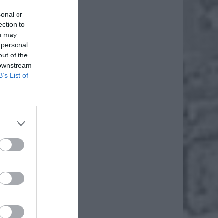
daj
sonal or
ection to
ou may
 personal
out of the
 downstream
B’s List of