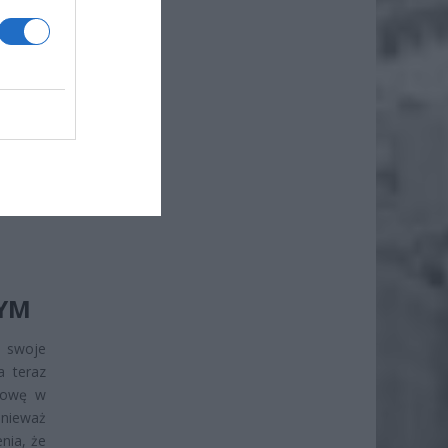
że
iero
NYM
ć swoje
 teraz
dowę w
onieważ
nia, że