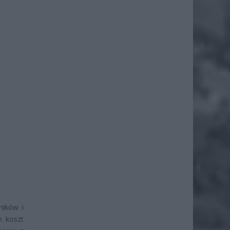
ników i
h koszt