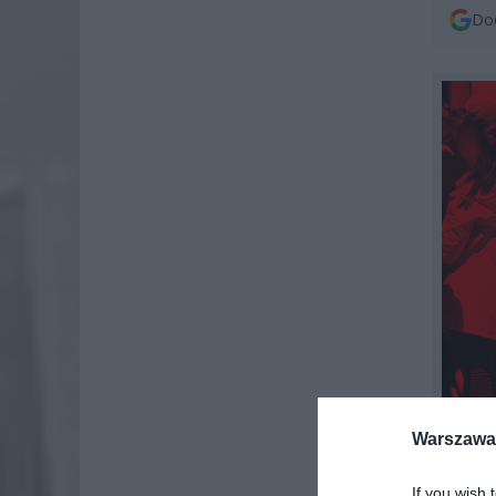
Dod
Warszawa 
If you wish 