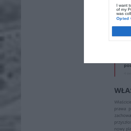
I want t
of my P
was col
Opted 
ZOBA
ZUS
dos
7 si
Lid
po
4 si
WŁAŚ
Właścic
prawa p
zachowa
przyszło
nowy pla