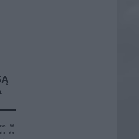
SĄ
A
ków. W
niu do