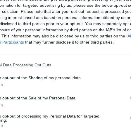
formation for targeted advertising by us, please use the below opt-out s
r selection. Please note that after your opt-out request is processed y
cznia 2026 roku (lub 30 czerwca, jeśli termin zostanie przesunięty) d
eing interest-based ads based on personal information utilized by us or
ch zabudowy będą mogły być wydawane tylko w gminach, które 
disclosed to third parties prior to your opt-out. You may separately opt-
ólny. Dotychczasowe studia uwarunkowań stracą ważność, a w mi
losure of your personal information by third parties on the IAB’s list of
ego dokumentu urzędy nie będą mogły wydać ani jednej „wuzetk
. This information may also be disclosed by us to third parties on the
IA
ieli działek oznacza to ryzyko całkowitego zablokowania plan
Participants
that may further disclose it to other third parties.
i.
l Data Processing Opt Outs
o opt-out of the Sharing of my personal data.
In
ad
o opt-out of the Sale of my Personal Data.
In
to opt-out of processing my Personal Data for Targeted
ing.
In