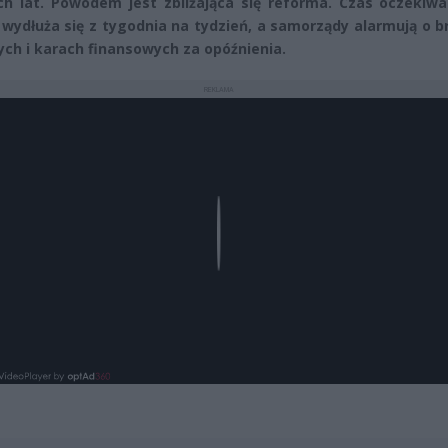
ch lat. Powodem jest zbliżająca się reforma. Czas oczekiwa
 wydłuża się z tygodnia na tydzień, a samorządy alarmują o 
ch i karach finansowych za opóźnienia.
REKLAMA
Play