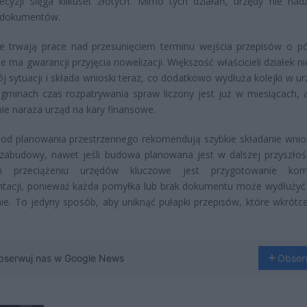
ecyzji sięga kilkuset złotych. Mimo tych działań, urzędy nie nad
 dokumentów.
e trwają prace nad przesunięciem terminu wejścia przepisów o pó
ie ma gwarancji przyjęcia nowelizacji. Większość właścicieli działek n
j sytuacji i składa wnioski teraz, co dodatkowo wydłuża kolejki w ur
gminach czas rozpatrywania spraw liczony jest już w miesiącach, 
ie naraża urząd na kary finansowe.
 od planowania przestrzennego rekomendują szybkie składanie wni
zabudowy, nawet jeśli budowa planowana jest w dalszej przyszłośc
m przeciążeniu urzędów kluczowe jest przygotowanie komp
tacji, ponieważ każda pomyłka lub brak dokumentu może wydłużyć
ie. To jedyny sposób, aby uniknąć pułapki przepisów, które wkrótc
bserwuj nas w Google News
Obser