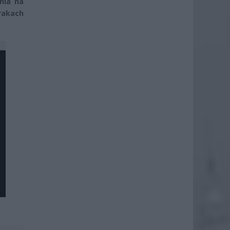
nia na
brakach