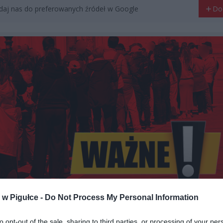
aj nas do preferowanych źródeł w Google
Do
w Pigułce -
Do Not Process My Personal Information
to opt-out of the sale, sharing to third parties, or processing of your per
Fot. Warszawa w Pigułce