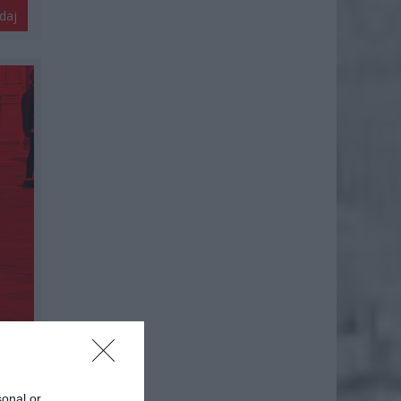
daj
sonal or