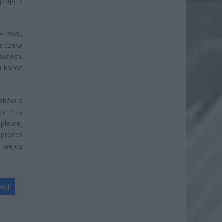
ążają z
ł roku,
ie czeka
zędach.
a każde
osków o
i. Przy
letnej
 proces
e wejdą
wuj