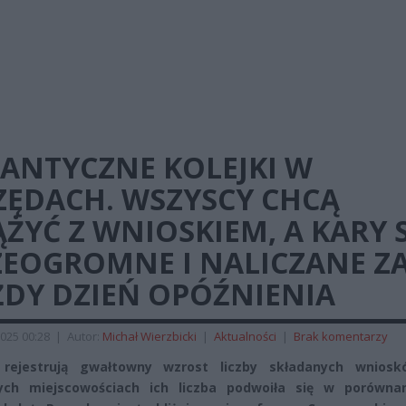
GANTYCZNE KOLEJKI W
ZĘDACH. WSZYSCY CHCĄ
ŻYĆ Z WNIOSKIEM, A KARY 
ZEOGROMNE I NALICZANE Z
ŻDY DZIEŃ OPÓŹNIENIA
025 00:28
|
Autor:
Michał Wierzbicki
|
Aktualności
|
Brak komentarzy
 rejestrują gwałtowny wzrost liczby składanych wnios
rych miejscowościach ich liczba podwoiła się w porówna