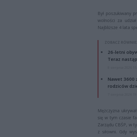
Był poszukiwany pr
wolności za udział
Najbliższe 4 lata sp
ZOBACZ RÓWNIE
26-letni obyw
Teraz nastąp
8 sierpnia 2026 15
Nawet 3600 z
rodziców dzie
7 sierpnia 2026 19
Mężczyzna ukrywał 
się w tym czasie fa
Zarządu CBŚP, w ty
z siłowni. Gdy wys