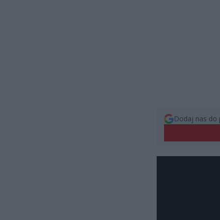
Dodaj nas do 
Odtwarzacz
video