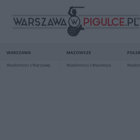
WARSZAWA
MAZOWSZE
POLSK
Wiadomości z Warszawy
Wiadomości z Mazowsza
Wiadomo