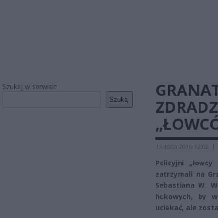
GRANAT
Szukaj w serwisie
Szukaj
ZDRADZ
„ŁOWCÓ
13 lipca 2016 12:02
|
Policyjni „łowcy
zatrzymali na Gr
Sebastiana W. W
hukowych, by w
uciekać, ale zost