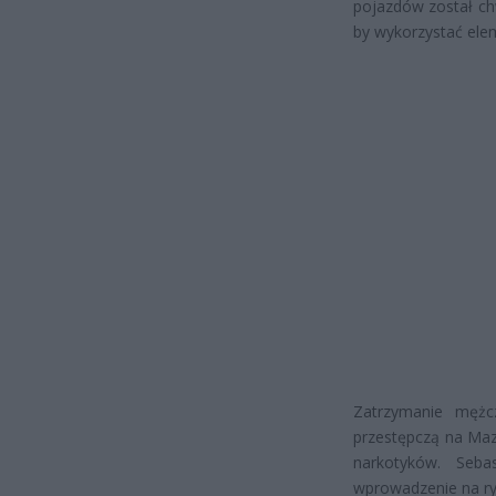
pojazdów został ch
by wykorzystać ele
Zatrzymanie mężc
przestępczą na Maz
narkotyków. Seb
wprowadzenie na ry