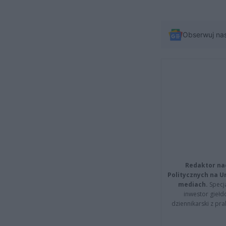
Obserwuj na
Redaktor na
Politycznych na 
mediach.
Specja
inwestor giełd
dziennikarski z pr