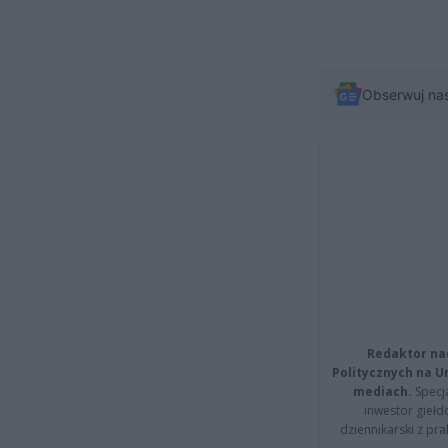
Obserwuj na
Redaktor na
Politycznych na 
mediach.
Specja
inwestor giełd
dziennikarski z pr