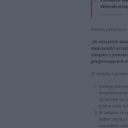
Wnioski wcią
4 sierpnia 2026 12
Poniżej pełna treść
„W ostatnich dnia
wypowiedzi przyp
związku z pełnie
prognozujących m
W związku z powyżs
Funkcję prezyde
doceniona przez
Sprzeciwili si
przeze mnie fun
W związku ze s
żadne zarzuty k
uzasadniać ewen