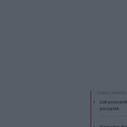
ZOBACZ RÓWNIE
Lidl przeceni
początek
4 sierpnia 2026 16
Pieniądze dla