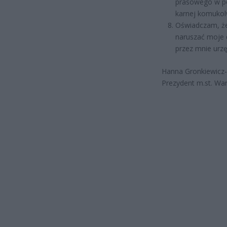
prasowego w pos
karnej komukol
Oświadczam, że
naruszać moje 
przez mnie urz
Hanna Gronkiewicz
Prezydent m.st. Wa