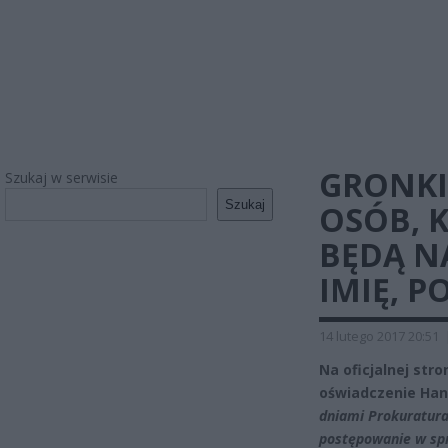
GRONKI
Szukaj w serwisie
Szukaj
OSÓB, 
BĘDĄ N
IMIĘ, P
14 lutego 2017 20:51
Na oficjalnej str
oświadczenie Han
dniami Prokuratur
postępowanie w spr