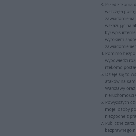
Przed kilkoma 
wszczęła postę
zawiadomienia 
wskazując na ab
był wpis inter
wyrokiem sądow
zawiadomienie
Pomimo bezpods
wypowiedzi różn
rzekomo postawi
Dzieje się to w
ataków na samo
Warszawy oraz u
nieruchomości 
Powyższych dzia
mojej osoby pop
niezgodne z pr
Publiczne zarzu
bezprawnego na