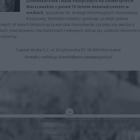
Dziennikarstwa i Nauk Politycznych na Uniwersytecie
Warszawskim z ponad 15-letnim doświadczeniem w
mediach.
Specjalista ds. strategii informacyjnych i komunikacji
kryzysowej. Wieloletni inwestor giełdowy i praktyk rynków
owych. W swoich tekstach łączy warsztat dziennikarski z praktyczną wiedzą o
kach, inwestowaniu i mechanizmach rynkowych, tłumacząc zawiłości ekonomii 
codzienny.
Capital Media S.C. ul. Grzybowska 87, 00-844 Warszawa
Kontakt z redakcją: Kontakt@warszawawpigulce.pl
Copyright © 2026
Niezależny portal warszawawpigulce.pl
∗
Wydawca i właściciel: Capital Media S.C.
ul. Grzybowska 87, 00-844 Warszawa