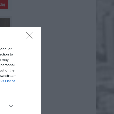
daj
sonal or
ection to
ou may
 personal
out of the
 downstream
B’s List of