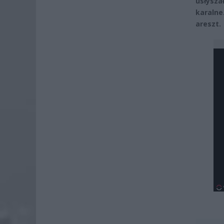
usłysza
karaln
areszt.