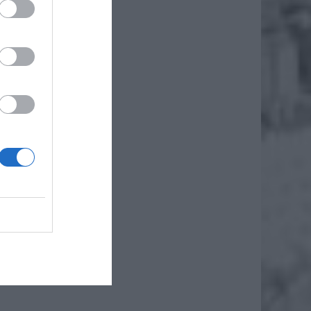
bomby w
użbami.
ezbędne