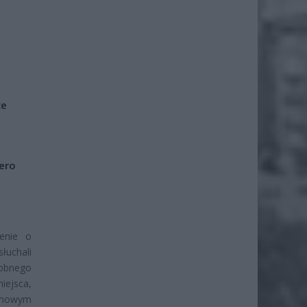
że
iero
ienie o
łuchali
dobnego
iejsca,
armowym