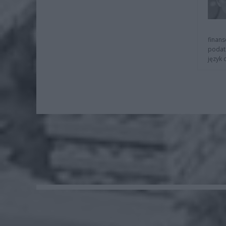
finans
podat
język 