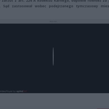
ł zarzut z art. 224 A Kodeksu Karnego, odpowie również za 
e. Sąd zastosował wobec podejrzanego tymczasowy mies
REKLAMA
Play