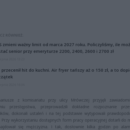
CZ RÓWNIEŻ:
 zmieni ważny limit od marca 2027 roku. Policzyliśmy, ile mo
tać senior przy emeryturze 2200, 2400, 2600 i 2700 zł
erpnia 2026 13:23
l przecenił hit do kuchni. Air fryer tańszy aż o 150 zł, a to dop
czątek
erpnia 2026 16:06
nariusze z komisariatu przy ulicy Mrówczej przyjęli zawiadom
eniu przestępstwa, przeprowadzili dokładne rozpoznanie przes
ików, dokonali ustaleń i na tej podstawie wytypowali prawdopo
 Przy wykorzystaniu dostępnych form pracy operacyjnej dotarli do m
najdował się mężczyzna. I tak, dosłownie kilka godzin po al