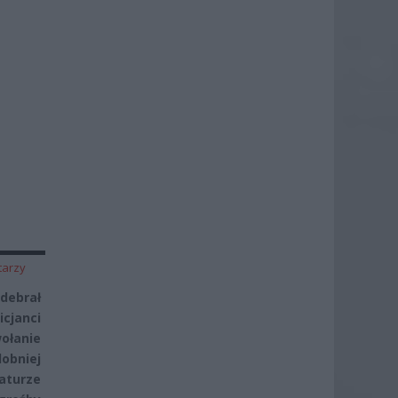
tarzy
debrał
icjanci
ołanie
dobniej
aturze