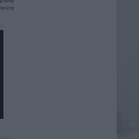
groźby
ięczny