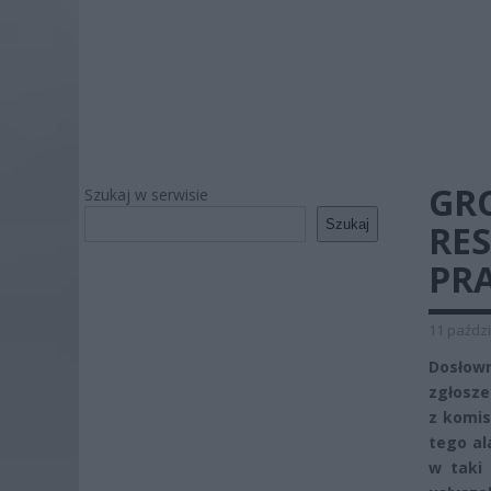
GR
Szukaj w serwisie
Szukaj
RES
PR
11 paździ
Dosłown
zgłosze
z komis
tego al
w taki 