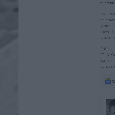
telefonie
Jak ws
najprawd
gromadz
również,
gróźb ka
Policjan
224A Ko
karaln
tymczas
O