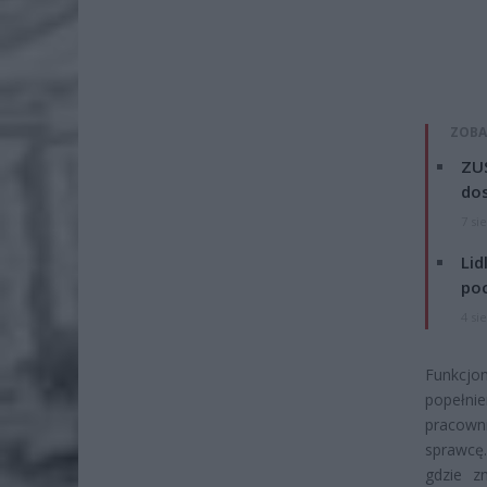
ZOBA
ZUS
dos
7 si
Lid
po
4 si
Funkcjo
popełni
pracown
sprawcę.
gdzie z