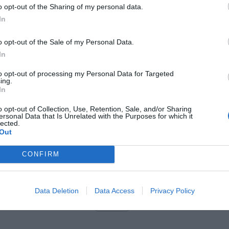
o opt-out of the Sharing of my personal data.
In
Fot. policja
o opt-out of the Sale of my Personal Data.
r alarmowy zatelefonował mężczyzna, który zagroził wybuchem 
In
 restauracji na terenie Wawra.
to opt-out of processing my Personal Data for Targeted
i na miejscu natychmiast podjęli policjanci wspólnie z innymi sł
ing.
In
e osoby znajdujące się w lokalu zostały ewakuowane. Wykonano ni
nia, okazało się, że był to fałszywy alarm.
o opt-out of Collection, Use, Retention, Sale, and/or Sharing
ersonal Data that Is Unrelated with the Purposes for which it
lected.
Out
CONFIRM
ad
Data Deletion
Data Access
Privacy Policy