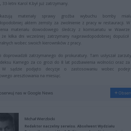
, 33-letni Karol K.był już zatrzymany.
kazują materiały sprawy groźba wybuchu bomby mia
opodobniej aktem zemsty za zwolnienie z pracy w restauracji. W 
enia materiału dowodowego śledczy z komisariatu w Wawrze u
 że kilka dni wcześniej zatrzymany najprawdopodobniej dopuścił 
ralnych wobec swoich kierowników z pracy.
ci doprowadzili zatrzymanego do prokuratury. Tam usłyszał zarzuty,
deksu Karnego za co grozi do 8 lat pozbawienia wolności oraz za
e. W sądzie podjęto decyzje o zastosowaniu wobec podejr
owego aresztowania na miesiąc.
bserwuj nas w Google News
Obser
Michał Wierzbicki
Redaktor naczelny serwisu. Absolwent Wydziału