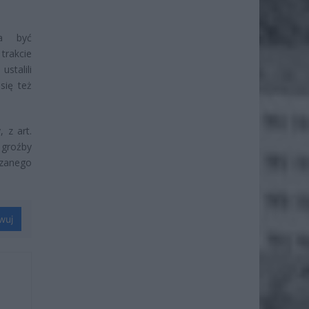
ła być
trakcie
stalili
się też
 z art.
 groźby
zanego
wuj