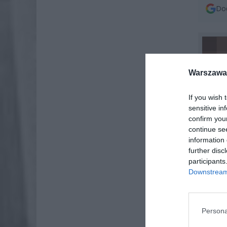
Dod
Warszawa 
If you wish 
sensitive in
confirm you
continue se
information 
further disc
participants
Downstream 
Persona