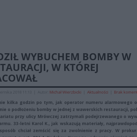
OZIŁ WYBUCHEM BOMBY W
TAURACJI, W KTÓREJ
ACOWAŁ
ernika 2018 11:13
|
Autor:
Michał Wierzbicki
|
Aktualności
|
Brak komen
ie kilka godzin po tym, jak operator numeru alarmowego o
nie o podłożeniu bomby w jednej z wawerskich restauracji, pol
ariatu przy ulicy Mrówczej zatrzymali podejrzewanego o wyw
armu. 33-letni Karol K., jak wskazują materiały, najprawdopo
sposób chciał zemścić się za zwolnienie z pracy. W prokur