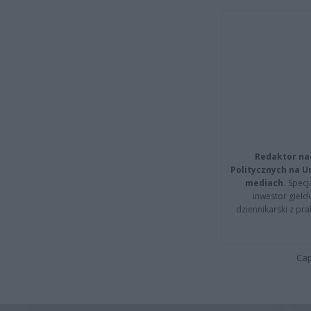
Redaktor na
Politycznych na 
mediach.
Specja
inwestor giełd
dziennikarski z pr
Cap