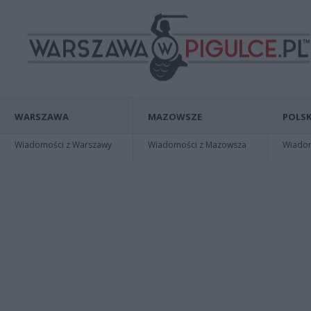
WARSZAWA
MAZOWSZE
POLSK
Wiadomości z Warszawy
Wiadomości z Mazowsza
Wiadomo