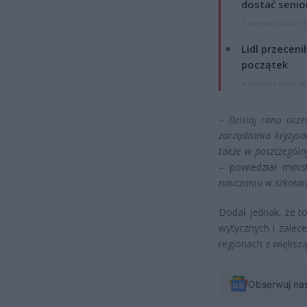
dostać senio
7 sierpnia 2026 13
Lidl przeceni
początek
4 sierpnia 2026 16
–
Dzisiaj rano ucz
zarządzania kryzyso
także w poszczególn
– powiedział mini
nauczaniu w szkołac
Dodał jednak, że t
wytycznych i zalec
regionach z większą
Obserwuj na