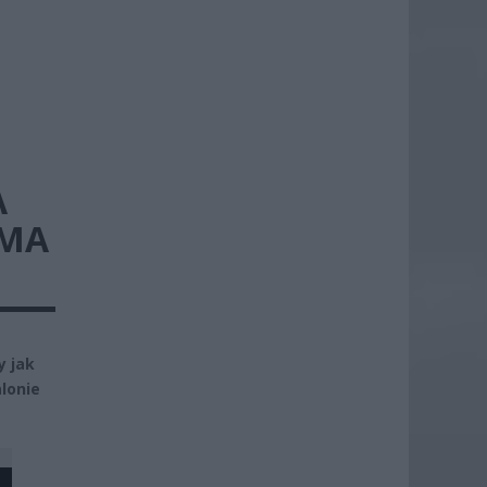
A
 MA
y jak
lonie