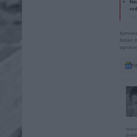
Naw
rod
7 si
Burneika
Robert B
wprowadz
O
finans
podat