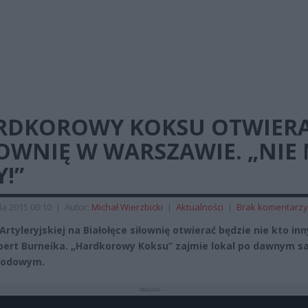
RDKOROWY KOKSU OTWIER
OWNIĘ W WARSZAWIE. „NIE
Y!”
da 2015 00:10
|
Autor:
Michał Wierzbicki
|
Aktualności
|
Brak komentarzy
 Artyleryjskiej na Białołęce siłownię otwierać będzie nie kto inn
ert Burneika. „Hardkorowy Koksu” zajmie lokal po dawnym sa
odowym.
REKLAMA