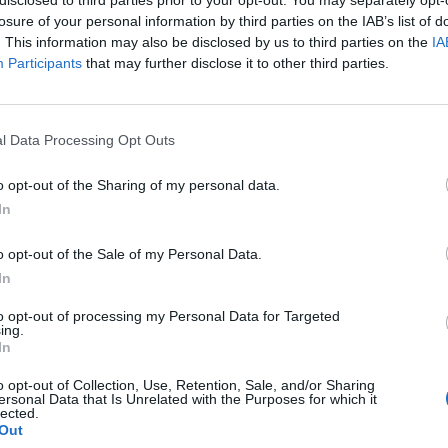
losure of your personal information by third parties on the IAB’s list of
. This information may also be disclosed by us to third parties on the
IA
Participants
that may further disclose it to other third parties.
l Data Processing Opt Outs
o opt-out of the Sharing of my personal data.
In
o opt-out of the Sale of my Personal Data.
Fot. Rad Ko / Facebook
In
to opt-out of processing my Personal Data for Targeted
a ma być zorganizowana w stylu amerykańskim, a o samym fakcie ot
ing.
obert Burneika poinformował w charakterystyczny dla siebie sposób,
In
ując inwestycję słowami: „Nie ma lipy!”. Niedawno przywieziono i
o opt-out of Collection, Use, Retention, Sale, and/or Sharing
o sprzęty w czym pomogli zaprzyjaźnieni kulturyści. Wg Robert Burne
ersonal Data that Is Unrelated with the Purposes for which it
a być otwarta za kilka tygodni.
lected.
Out