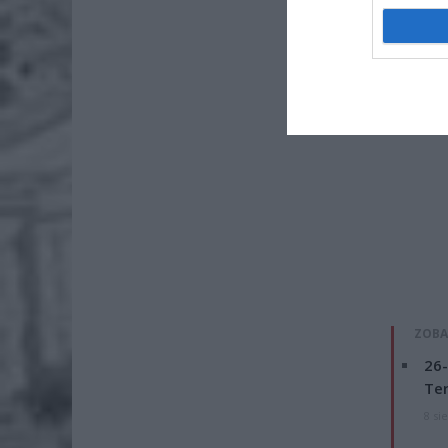
ZOBA
26-
Ter
8 si