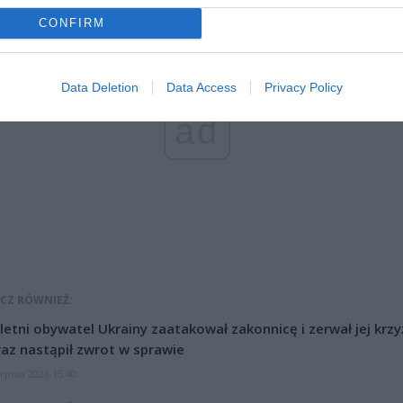
CONFIRM
Data Deletion
Data Access
Privacy Policy
ad
CZ RÓWNIEŻ:
letni obywatel Ukrainy zaatakował zakonnicę i zerwał jej krzy
az nastąpił zwrot w sprawie
erpnia 2026 15:40