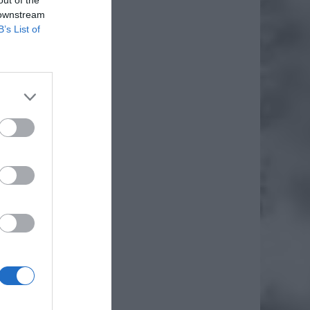
 downstream
B’s List of
warcia
jki