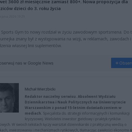
et 3600 zł miesięcznie zamiast 800+. Nowa propozycja dla
ziców dzieci do 3. roku życia
erpnia 2026 19:29
 Sports Gym to nowy rozdział w życiu zawodowym sportsmena. Do t
urnejka znany był z występowania na wizji, w reklamach, zawodach i
enia własnej linii suplementów.
bserwuj nas w Google News
Obser
Michał Wierzbicki
Redaktor naczelny serwisu. Absolwent Wydziału
Dziennikarstwa i Nauk Politycznych na Uniwersytecie
Warszawskim z ponad 15-letnim doświadczeniem w
mediach.
Specjalista ds. strategii informacyjnych i komunikacji
kryzysowej. Wieloletni inwestor giełdowy i praktyk rynków
owych. W swoich tekstach łączy warsztat dziennikarski z praktyczną wiedzą o
kach, inwestowaniu i mechanizmach rynkowych, tłumacząc zawiłości ekonomii 