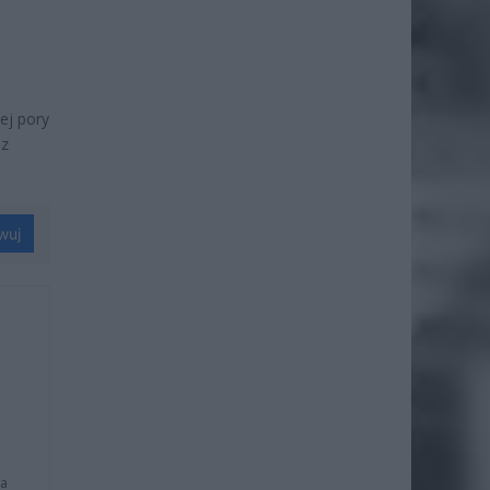
ej pory
 z
wuj
na