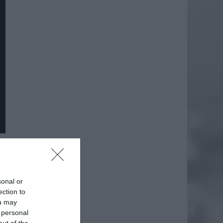
daj
sonal or
ection to
ou may
 personal
out of the