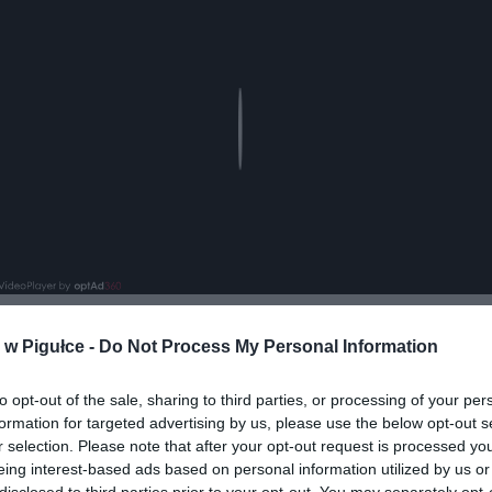
Play
w Pigułce -
Do Not Process My Personal Information
aj nas do preferowanych źródeł w Google
Do
to opt-out of the sale, sharing to third parties, or processing of your per
formation for targeted advertising by us, please use the below opt-out s
r selection. Please note that after your opt-out request is processed y
eing interest-based ads based on personal information utilized by us or
disclosed to third parties prior to your opt-out. You may separately opt-