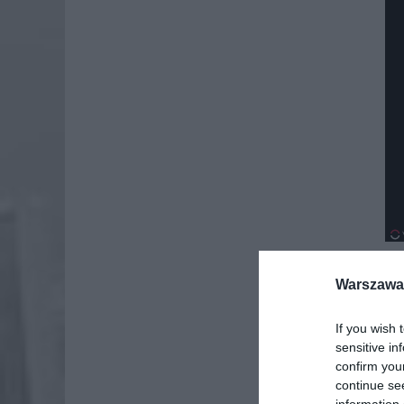
Warszawa 
Dod
If you wish 
sensitive in
confirm you
continue se
information 