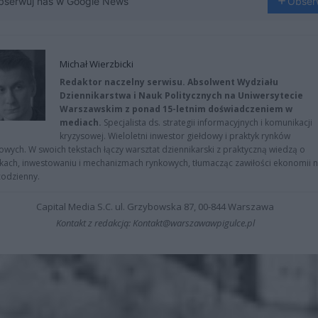
bserwuj nas w Google News
Obser
Michał Wierzbicki
Redaktor naczelny serwisu. Absolwent Wydziału
Dziennikarstwa i Nauk Politycznych na Uniwersytecie
Warszawskim z ponad 15-letnim doświadczeniem w
mediach.
Specjalista ds. strategii informacyjnych i komunikacji
kryzysowej. Wieloletni inwestor giełdowy i praktyk rynków
owych. W swoich tekstach łączy warsztat dziennikarski z praktyczną wiedzą o
kach, inwestowaniu i mechanizmach rynkowych, tłumacząc zawiłości ekonomii 
codzienny.
Capital Media S.C. ul. Grzybowska 87, 00-844 Warszawa
Kontakt z redakcją: Kontakt@warszawawpigulce.pl