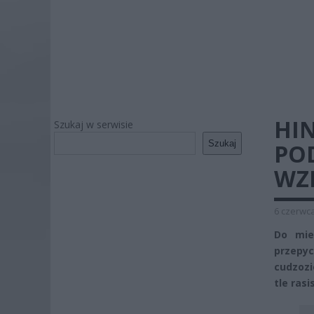
HI
Szukaj w serwisie
Szukaj
POD
WZI
6 czerwca
Do mie
przepy
cudzozi
tle ras