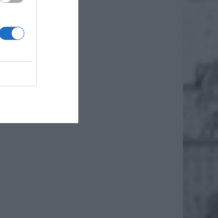
rzymany
iono mu
ecyduje