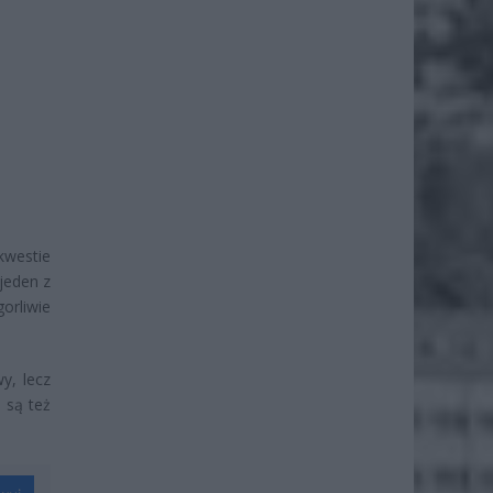
kwestie
jeden z
orliwie
y, lecz
 są też