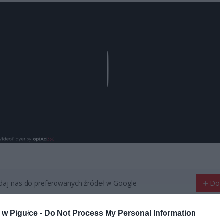
Play
aj nas do preferowanych źródeł w Google
Do
w Pigułce -
Do Not Process My Personal Information