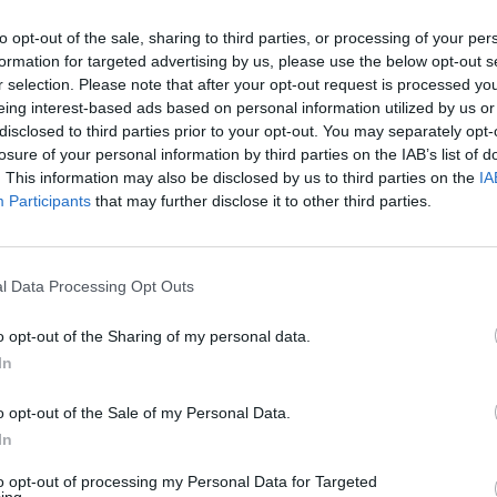
to opt-out of the sale, sharing to third parties, or processing of your per
formation for targeted advertising by us, please use the below opt-out s
r selection. Please note that after your opt-out request is processed y
eing interest-based ads based on personal information utilized by us or
disclosed to third parties prior to your opt-out. You may separately opt-
losure of your personal information by third parties on the IAB’s list of
. This information may also be disclosed by us to third parties on the
IA
Participants
that may further disclose it to other third parties.
l Data Processing Opt Outs
o opt-out of the Sharing of my personal data.
In
o opt-out of the Sale of my Personal Data.
In
Fot. policja
to opt-out of processing my Personal Data for Targeted
otrzymała zgłoszenie w poniedziałek o godz. 21.00 od Polaka, któ
ing.