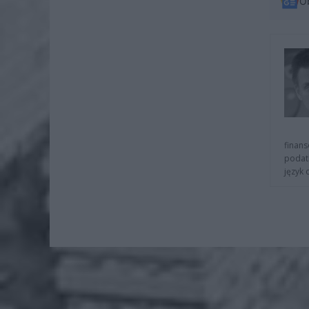
O
finans
podat
język 