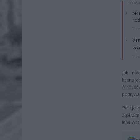
ZOBA
Naw
rod
7 si
ZUS
wyn
7 si
Jak nie
ksenofob
Hindusó
podrywa
Policja 
zastrzeg
inne wątk