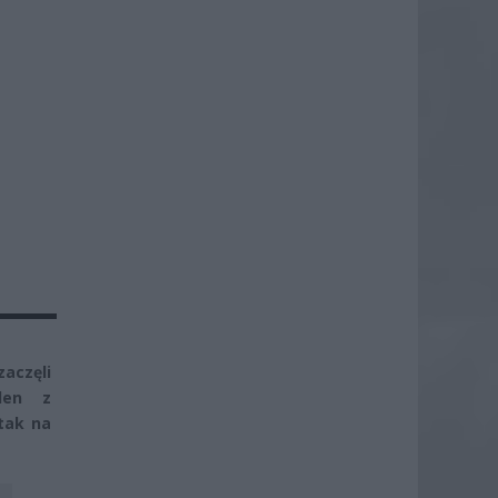
aczęli
den z
atak na