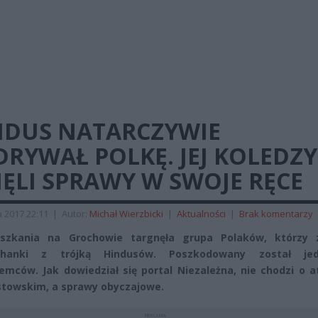
NDUS NATARCZYWIE
RYWAŁ POLKĘ. JEJ KOLEDZY
ĘLI SPRAWY W SWOJE RĘCE
 2017 22:11
|
Autor:
Michał Wierzbicki
|
Aktualności
|
Brak komentarzy
szkania na Grochowie targnęła grupa Polaków, którzy z
chanki z trójką Hindusów. Poszkodowany został je
emców. Jak dowiedział się portal Niezależna, nie chodzi o 
istowskim, a sprawy obyczajowe.
REKLAMA