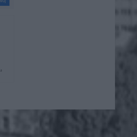
wuj
na