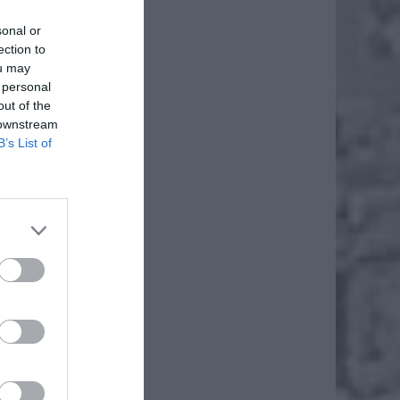
sonal or
ection to
ou may
 personal
out of the
 downstream
B’s List of
ry jest