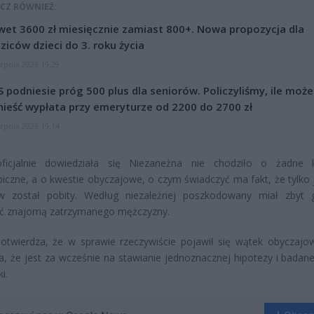
CZ RÓWNIEŻ:
et 3600 zł miesięcznie zamiast 800+. Nowa propozycja dla
ziców dzieci do 3. roku życia
erpnia 2026 19:29
 podniesie próg 500 plus dla seniorów. Policzyliśmy, ile może
ieść wypłata przy emeryturze od 2200 do 2700 zł
erpnia 2026 19:14
oficjalnie dowiedziała się Niezaneżna nie chodziło o żadne 
iczne, a o kwestie obyczajowe, o czym świadczyć ma fakt, że tylko 
w został pobity. Według niezależnej poszkodowany miał zbyt g
ć znajomą zatrzymanego mężczyzny.
potwierdza, że w sprawie rzeczywiście pojawił się wątek obyczajow
a, że jest za wcześnie na stawianie jednoznacznej hipotezy i badane
i.