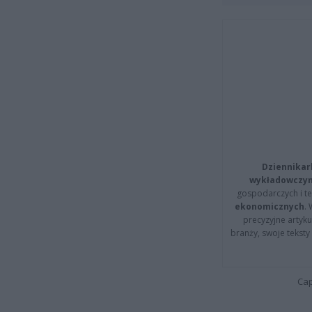
Dziennikar
wykładowczyn
gospodarczych i t
ekonomicznych
.
precyzyjne artyku
branży, swoje tekst
Cap