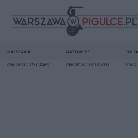
WARSZAWA
MAZOWSZE
POLSK
Wiadomości z Warszawy
Wiadomości z Mazowsza
Wiadomo