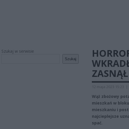
HORROR
Szukaj w serwisie
Szukaj
WKRADŁ 
ZASNĄŁ
12 maja 2023 15:23
|
Wąż zbożowy pota
mieszkań w bloku 
mieszkaniu i post
najcieplejsze uzn
spać.