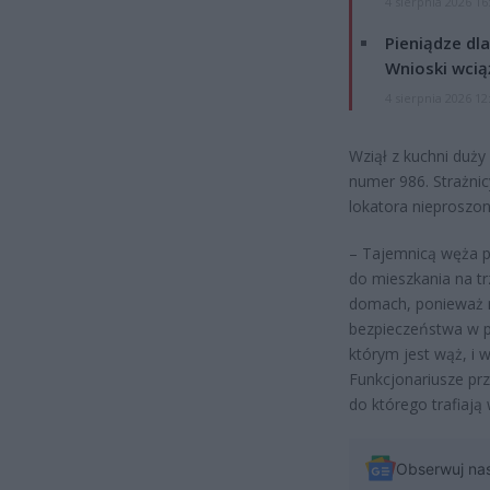
4 sierpnia 2026 16
Pieniądze dla
Wnioski wcią
4 sierpnia 2026 12
Wziął z kuchni duż
numer 986. Strażnicy
lokatora nieproszo
– Tajemnicą węża po
do mieszkania na t
domach, ponieważ n
bezpieczeństwa w 
którym jest wąż, i 
Funkcjonariusze pr
do którego trafiają
Obserwuj na