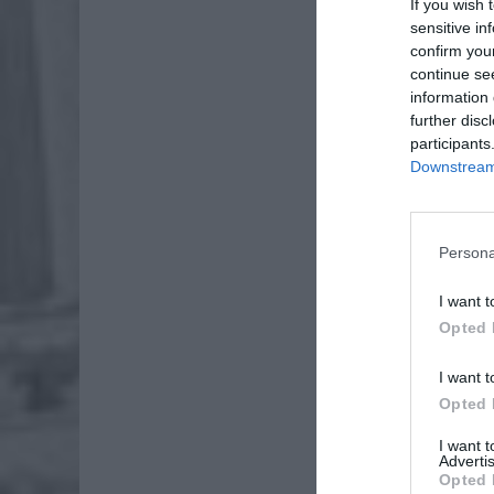
If you wish 
sensitive in
confirm you
continue se
information 
further disc
participants
Downstream 
Dod
Persona
I want t
Opted 
I want t
Opted 
I want 
Advertis
Opted 