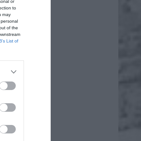
sonal or
ection to
ou may
 personal
out of the
 downstream
B’s List of
daj