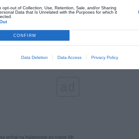
o opt-out of Collection, Use, Retention, Sale, and/or Sharing
ersonal Data that Is Unrelated with the Purposes for which it
lected.
Out
CONFIRM
Data Deletion
Data Access
Privacy Policy
ad
a jechał na hulajnodze po trasie S8!