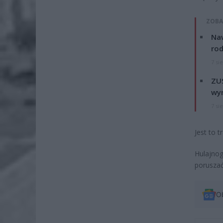
ZOBA
Naw
rod
7 si
ZUS
wyn
7 si
Jest to 
Hulajnog
poruszać
O