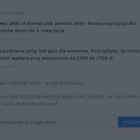
CZ RÓWNIEŻ:
et 3600 zł miesięcznie zamiast 800+. Nowa propozycja dla
ziców dzieci do 3. roku życia
erpnia 2026 19:29
 podniesie próg 500 plus dla seniorów. Policzyliśmy, ile może
ieść wypłata przy emeryturze od 2200 do 2700 zł
erpnia 2026 19:14
trasa szybkiego ruchu – droga ekspresowa.
a w mysł dotychczasowych przepisów jest pieszym, nie może zatem
 się po drodze ekspresowej!
bserwuj nas w Google News
Obser