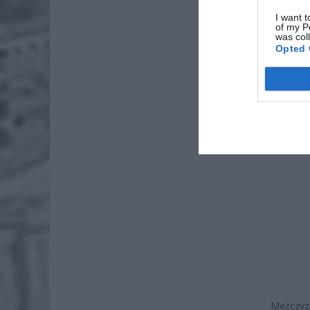
I want t
of my P
was col
Opted 
Mężczyzn