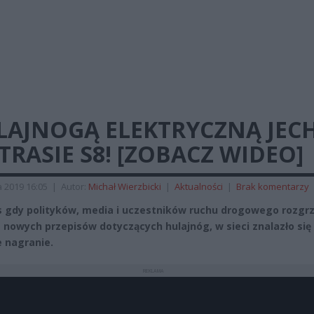
LAJNOGĄ ELEKTRYCZNĄ JEC
TRASIE S8! [ZOBACZ WIDEO]
 2019 16:05
|
Autor:
Michał Wierzbicki
|
Aktualności
|
Brak komentarzy
 gdy polityków, media i uczestników ruchu drogowego rozgr
 nowych przepisów dotyczących hulajnóg, w sieci znalazło się
 nagranie.
REKLAMA