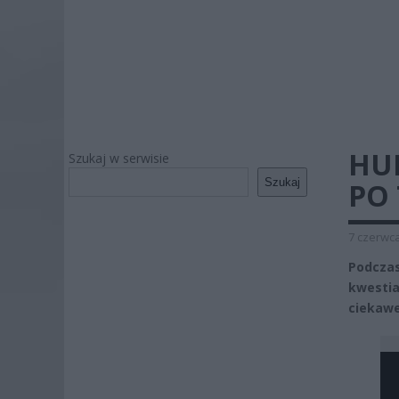
HU
Szukaj w serwisie
Szukaj
PO 
7 czerwca
Podczas
kwestia
ciekawe