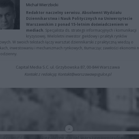
Michał Wierzbicki
Redaktor naczelny serwisu. Absolwent Wydziału
Dziennikarstwa i Nauk Politycznych na Uniwersytecie
Warszawskim z ponad 15-letnim doświadczeniem w
mediach.
Specjalista ds. strategii informacyjnych i komunikacji
kryzysowej. Wieloletni inwestor giełdowy i praktyk rynków
owych. W swoich tekstach łączy warsztat dziennikarski z praktyczną wiedzą o
kach, inwestowaniu i mechanizmach rynkowych, tłumacząc zawiłości ekonomii 
codzienny.
Capital Media S.C. ul. Grzybowska 87, 00-844 Warszawa
Kontakt z redakcją: Kontakt@warszawawpigulce.pl
Copyright © 2026
Niezależny portal warszawawpigulce.pl
∗