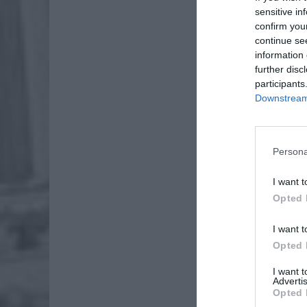
sensitive in
confirm you
continue se
information 
further disc
participants
Downstream 
Dod
Persona
I want t
Opted 
I want t
Opted 
I want 
Advertis
Opted 