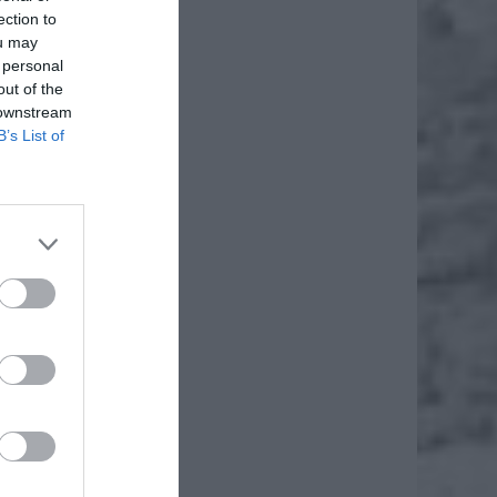
ection to
ou may
 personal
out of the
 downstream
B’s List of
daj