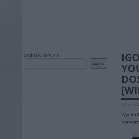
IG
Szukaj w serwisie
Szukaj
YO
DOS
[WI
28 paździ
Wychodz
koncert