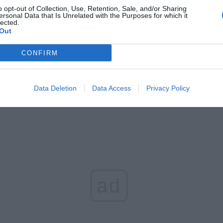
o opt-out of Collection, Use, Retention, Sale, and/or Sharing
ersonal Data that Is Unrelated with the Purposes for which it
lected.
Out
CONFIRM
mpaniamencie chłopca zaśpiewała Magda Bereda, znana youtuberka
Data Deletion
Data Access
Privacy Policy
wykonuje covery znanych utworów.
ad