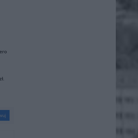
iero
ł.
wuj