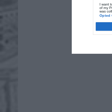
I want t
of my P
was col
Opted 
Przy ako
często 