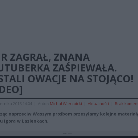
OR ZAGRAŁ, ZNANA
UTUBERKA ZAŚPIEWAŁA.
TALI OWACJE NA STOJĄCO!
DEO]
ernika 2018 14:04
|
Autor:
Michał Wierzbicki
|
Aktualności
|
Brak komen
ąc naprzeciw Waszym prośbom przesyłamy kolejne materiały
u Igora w Łazienkach.
REKLAMA