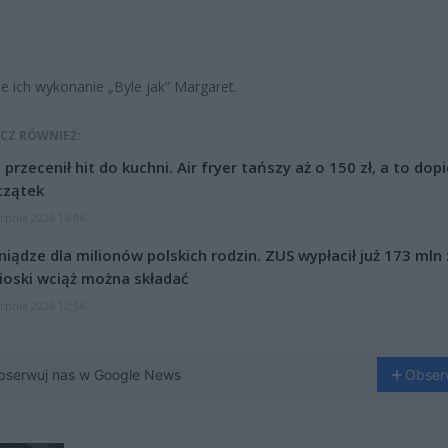
e ich wykonanie „Byle jak” Margaret.
CZ RÓWNIEŻ:
l przecenił hit do kuchni. Air fryer tańszy aż o 150 zł, a to dop
czątek
erpnia 2026 16:06
niądze dla milionów polskich rodzin. ZUS wypłacił już 173 mln z
oski wciąż można składać
erpnia 2026 12:56
bserwuj nas w Google News
Obser