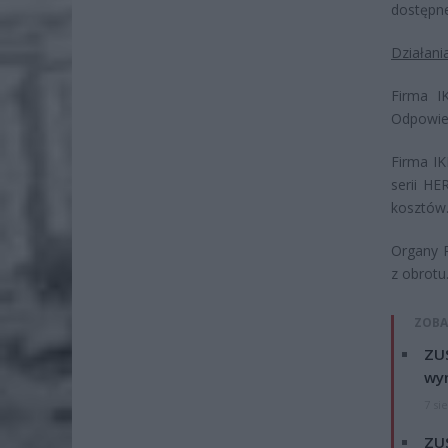
dostępne
Działani
Firma I
Odpowied
Firma I
serii HE
kosztów
Organy P
z obrotu
ZOBA
ZUS
wyn
7 si
ZUS