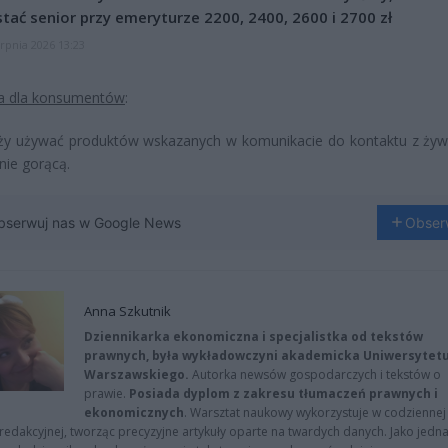
tać senior przy emeryturze 2200, 2400, 2600 i 2700 zł
erpnia 2026 13:23
ia dla konsumentów
:
eży używać produktów wskazanych w komunikacie do kontaktu z żyw
nie gorącą.
bserwuj nas w Google News
Obser
Anna Szkutnik
Dziennikarka ekonomiczna i specjalistka od tekstów
prawnych, była wykładowczyni akademicka Uniwersytet
Warszawskiego.
Autorka newsów gospodarczych i tekstów o
prawie.
Posiada dyplom z zakresu tłumaczeń prawnych i
ekonomicznych
. Warsztat naukowy wykorzystuje w codziennej
redakcyjnej, tworząc precyzyjne artykuły oparte na twardych danych. Jako jedna