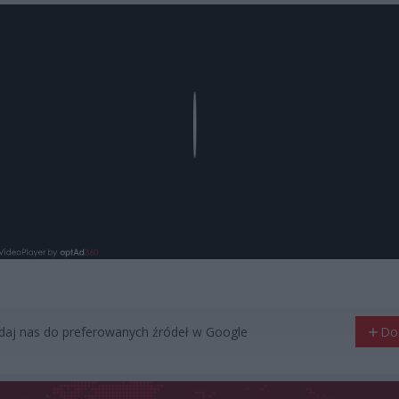
Play
aj nas do preferowanych źródeł w Google
Do