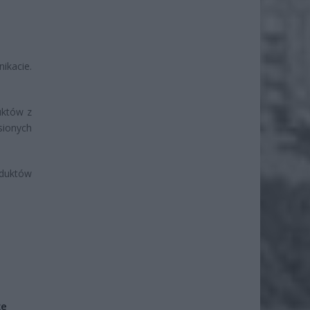
ikacie.
uktów z
sionych
oduktów
że