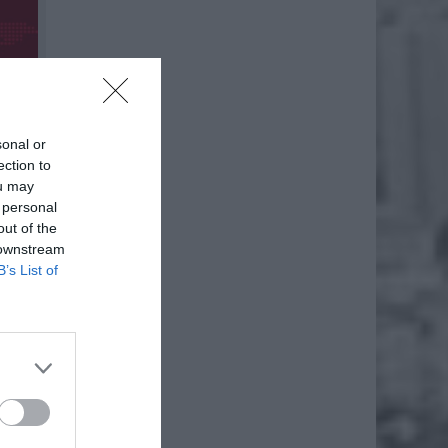
sonal or
ection to
ou may
 personal
out of the
 downstream
B’s List of
ż.