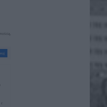
nością,
wuj
u
 z