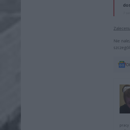
dos
7 si
Zalecen
Nie nal
szczegól
O
pracy 