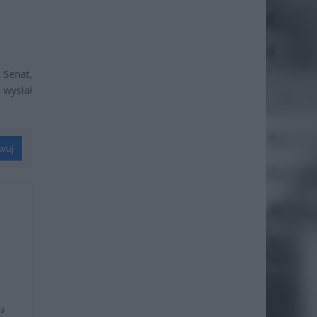
 Senat,
 wysłał
wuj
na