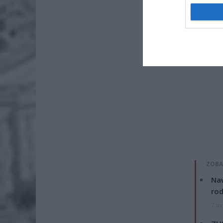
ZOBA
Naw
rod
7 si