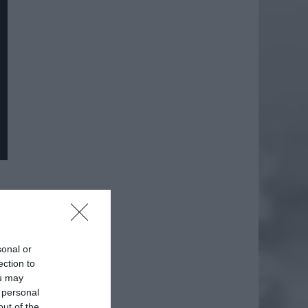
daj
sonal or
ection to
ou may
 personal
out of the