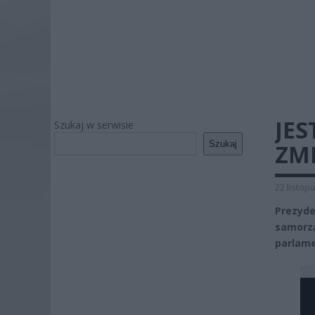
JES
Szukaj w serwisie
Szukaj
ZM
22 listop
Prezyd
samorz
parlame