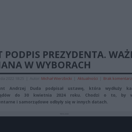
T PODPIS PREZYDENTA. WA
IANA W WYBORACH
ada 2022 18:25
|
Autor:
Michał Wierzbicki
|
Aktualności
|
Brak komentar
ent Andrzej Duda podpisał ustawę, która wydłuży ka
ądów do 30 kwietnia 2024 roku. Chodzi o to, by w
ntarne i samorządowe odbyły się w innych datach.
REKLAMA