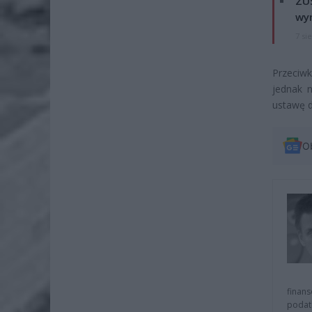
ZUS
wyn
7 si
Przeciw
jednak 
ustawę d
O
finans
podat