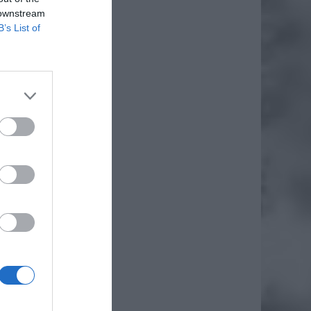
 downstream
B’s List of
 jak i
dziłoby
sunie w