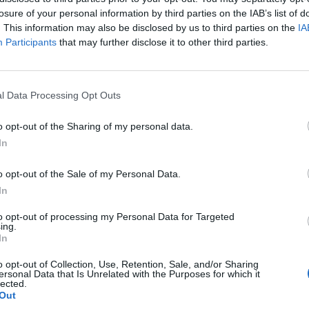
losure of your personal information by third parties on the IAB’s list of
. This information may also be disclosed by us to third parties on the
IA
Participants
that may further disclose it to other third parties.
l Data Processing Opt Outs
o opt-out of the Sharing of my personal data.
In
o opt-out of the Sale of my Personal Data.
In
Fot. Shutterstock
to opt-out of processing my Personal Data for Targeted
ing.
e z kalendarzem wyborczym zarówno wybory parlamentarne,
In
owe odbyłyby się jesienią 2023 roku. Rządzący uważają, że wprowa
o opt-out of Collection, Use, Retention, Sale, and/or Sharing
s w kampaniach wyborczych, dlatego przyjęto ustawę, która prze
ersonal Data that Is Unrelated with the Purposes for which it
wybory do samorządów.
lected.
Out