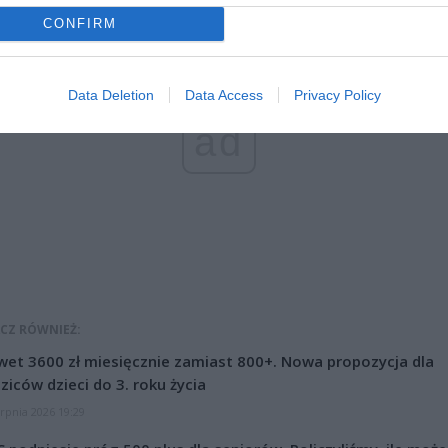
CONFIRM
Data Deletion
Data Access
Privacy Policy
ad
CZ RÓWNIEŻ:
et 3600 zł miesięcznie zamiast 800+. Nowa propozycja dla
ziców dzieci do 3. roku życia
erpnia 2026 19:29