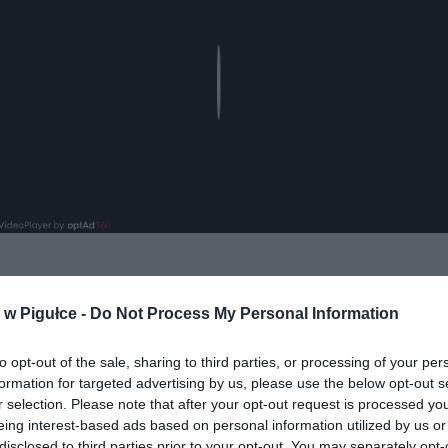
Play
w Pigułce -
Do Not Process My Personal Information
aj nas do preferowanych źródeł w Google
Do
to opt-out of the sale, sharing to third parties, or processing of your per
formation for targeted advertising by us, please use the below opt-out s
r selection. Please note that after your opt-out request is processed y
eing interest-based ads based on personal information utilized by us or
disclosed to third parties prior to your opt-out. You may separately opt-