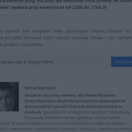
 podniesie próg 500 plus dla seniorów. Policzyliśmy, ile może
ieść wypłata przy emeryturze od 2200 do 2700 zł
erpnia 2026 19:14
ko ustawie były wszystkie kluby opozycyjne. Ustawę odrzucił też
na początku listopada Sejm odrzucił uchwałę Senatu i tym samym
o podpisu Prezydenta.
bserwuj nas w Google News
Obser
Michał Wierzbicki
Redaktor naczelny serwisu. Absolwent Wydziału
Dziennikarstwa i Nauk Politycznych na Uniwersytecie
Warszawskim z ponad 15-letnim doświadczeniem w
mediach.
Specjalista ds. strategii informacyjnych i komunikacji
kryzysowej. Wieloletni inwestor giełdowy i praktyk rynków
owych. W swoich tekstach łączy warsztat dziennikarski z praktyczną wiedzą o
kach, inwestowaniu i mechanizmach rynkowych, tłumacząc zawiłości ekonomii 