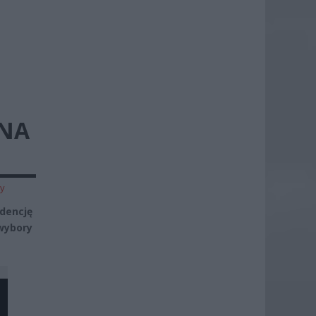
ŻNA
zy
dencję
ybory