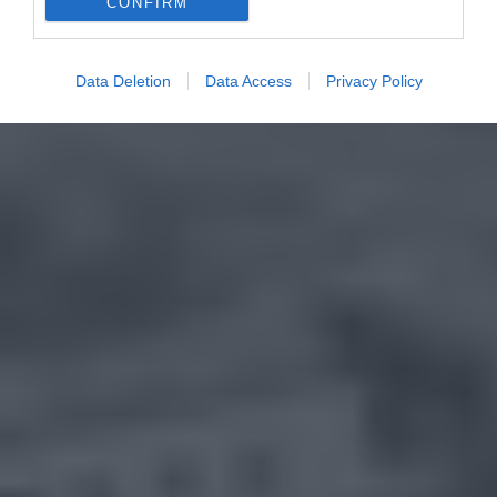
CONFIRM
Data Deletion
Data Access
Privacy Policy