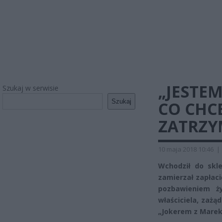
„JESTEM
Szukaj w serwisie
Szukaj
CO CHC
ZATRZ
10 maja 2018 10:46
|
Wchodził do skl
zamierzał zapłaci
pozbawieniem ż
właściciela, zażą
„Jokerem z Marek” 