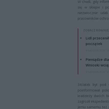
W chwili, gdy info
się w sklepie i po
niezwłocznie udal
pracowników ochro
ZOBACZ RÓWNIE
Lidl przeceni
początek
4 sierpnia 2026 16
Pieniądze dla
Wnioski wcią
4 sierpnia 2026 12
34-latek był pod 
poinformował poli
kradzieży dwóch b
zagroził ekspedien
Jemu samemu też za