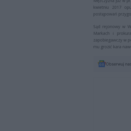
Mężczyzna już w pr
kwietniu 2017 opu
postępowań przygo
Sąd rejonowy w Wo
Markach i proku
zapobiegawczy w p
mu grozić kara nawe
Obserwuj na