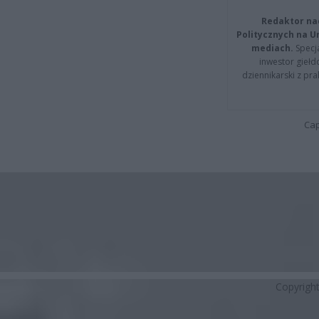
Redaktor na
Politycznych na 
mediach.
Specja
inwestor giełd
dziennikarski z pr
Cap
Copyrigh