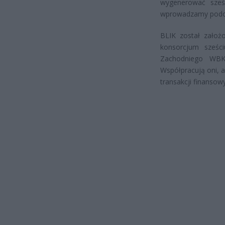
wygenerować sześc
wprowadzamy podcza
BLIK został założo
konsorcjum sześc
Zachodniego WBK
Współpracują oni, 
transakcji finansow