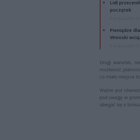
Lidl przeceni
początek
4 sierpnia 2026 16
Pieniądze dla
Wnioski wcią
4 sierpnia 2026 12
Drugi warunek, ni
możliwość płatnośc
co miało miejsce do
Ważne jest również
pod uwagę w promo
ubiegać się o bonus