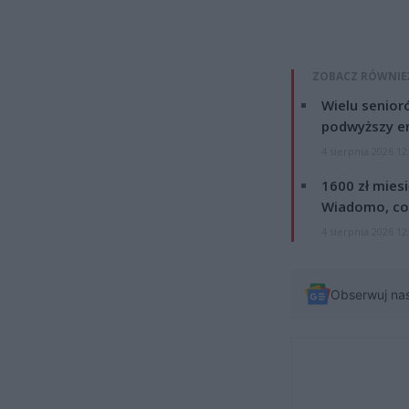
ZOBACZ RÓWNIE
Wielu senior
podwyższy e
4 sierpnia 2026 12
1600 zł mies
Wiadomo, co
4 sierpnia 2026 12
Obserwuj na