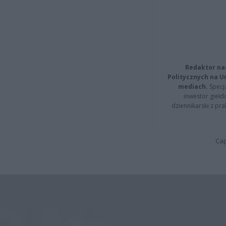
Redaktor na
Politycznych na 
mediach.
Specja
inwestor giełd
dziennikarski z pr
Cap