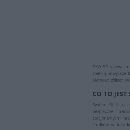
PKO BP zapewnił na
spełnią powyższe kr
płatności zbliżeniow
CO TO JEST
System BLIK to po
bezpieczne trans
stacjonarnych i in
środków na inne k