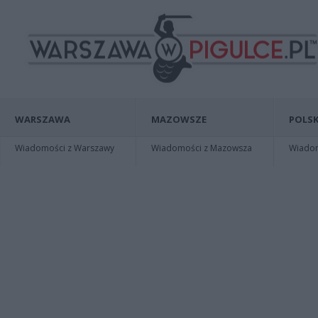
WARSZAWA
MAZOWSZE
POLSK
Wiadomości z Warszawy
Wiadomości z Mazowsza
Wiadomo