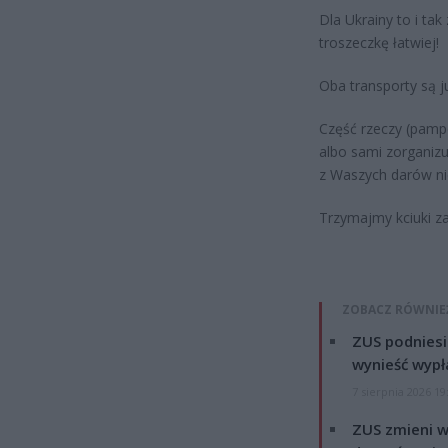
Dla Ukrainy to i tak
troszeczkę łatwiej!
Oba transporty są j
Część rzeczy (pampe
albo sami zorganiz
z Waszych darów n
Trzymajmy kciuki za
ZOBACZ RÓWNIE
ZUS podniesie
wynieść wypł
7 sierpnia 2026 19
ZUS zmieni w