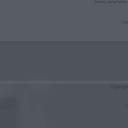
branży, swoje tekst
Cap
Copyrigh
K