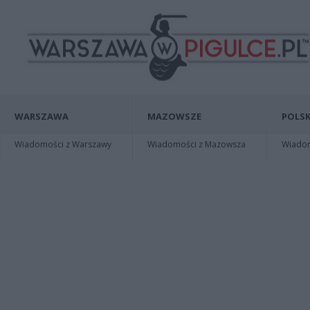
WARSZAWA
MAZOWSZE
POLSK
Wiadomości z Warszawy
Wiadomości z Mazowsza
Wiadomo