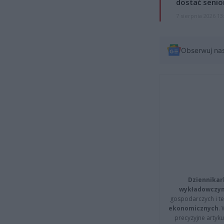
dostać senio
7 sierpnia 2026 13
Obserwuj na
Dziennikar
wykładowczyn
gospodarczych i t
ekonomicznych
.
precyzyjne artyku