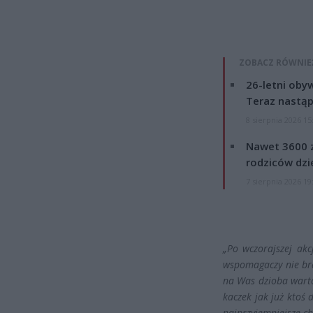
ZOBACZ RÓWNIE
26-letni obyw
Teraz nastąp
8 sierpnia 2026 15
Nawet 3600 z
rodziców dzie
7 sierpnia 2026 19
„Po wczorajszej akc
wspomagaczy nie br
na Was dzioba warto 
kaczek jak już ktoś 
najprzyjemniejsze ch