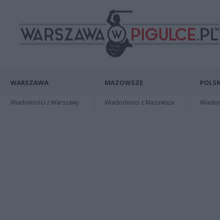
WARSZAWA
MAZOWSZE
POLSK
Wiadomości z Warszawy
Wiadomości z Mazowsza
Wiadomo