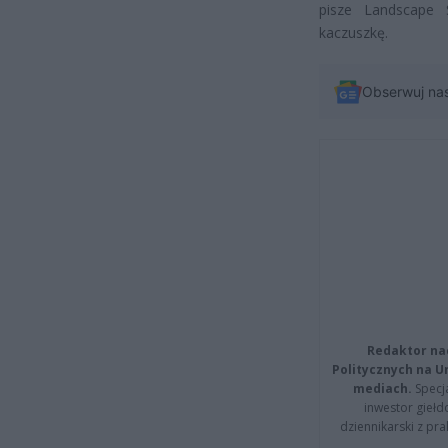
pisze Landscape S
kaczuszkę.
Obserwuj na
Redaktor na
Politycznych na 
mediach.
Specja
inwestor giełd
dziennikarski z pr