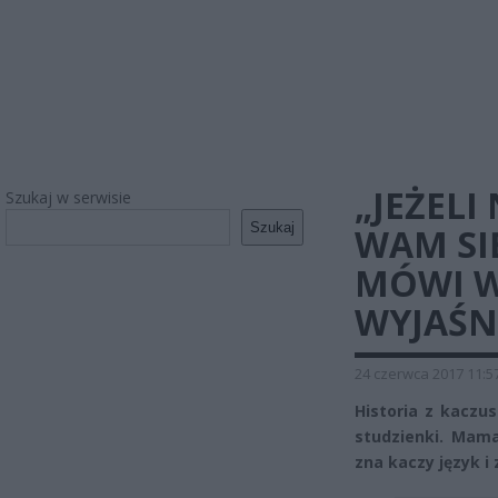
„JEŻELI 
Szukaj w serwisie
Szukaj
WAM SI
MÓWI W
WYJAŚNI
24 czerwca 2017 11:5
Historia z kaczu
studzienki. Mama
zna kaczy język i