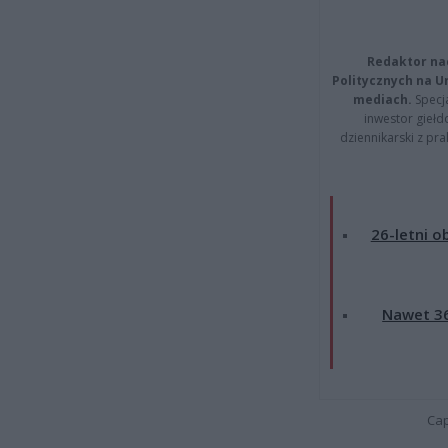
Redaktor na
Politycznych na 
mediach.
Specja
inwestor giełd
dziennikarski z pr
26-letni o
Nawet 36
Cap