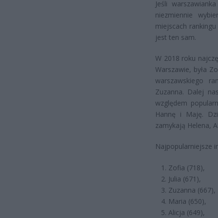
Jeśli warszawianka
niezmiennie wybie
miejscach rankingu 
jest ten sam.
W 2018 roku najczę
Warszawie, była Zofi
warszawskiego ran
Zuzanna. Dalej nas
względem popularn
Hannę i Maję. Dzi
zamykają Helena, Al
Najpopularniejsze i
Zofia (718),
Julia (671),
Zuzanna (667),
Maria (650),
Alicja (649),