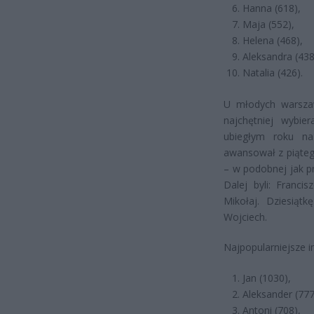
Hanna (618),
Maja (552),
Helena (468),
Aleksandra (438
Natalia (426).
U młodych warszaw
najchętniej wybi
ubiegłym roku na 
awansował z piąteg
– w podobnej jak pr
Dalej byli: Franci
Mikołaj. Dziesią
Wojciech.
Najpopularniejsze 
Jan (1030),
Aleksander (777
Antoni (708),