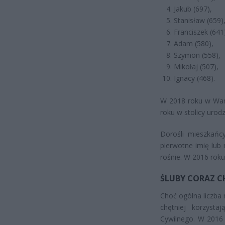
Jakub (697),
Stanisław (659)
Franciszek (641
Adam (580),
Szymon (558),
Mikołaj (507),
Ignacy (468).
W 2018 roku w Wars
roku w stolicy urodz
Dorośli mieszkańc
pierwotne imię lub 
rośnie. W 2016 roku
ŚLUBY CORAZ C
Choć ogólna liczba
chętniej korzyst
Cywilnego. W 2016 