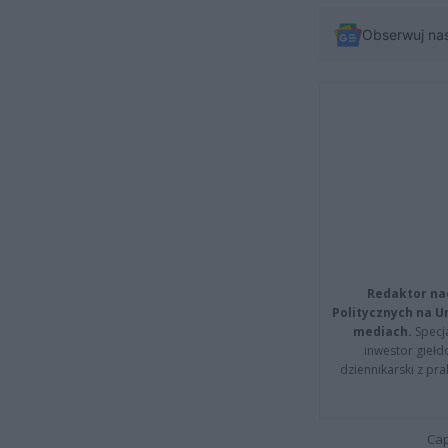
Obserwuj na
Redaktor na
Politycznych na 
mediach.
Specja
inwestor giełd
dziennikarski z pr
Cap