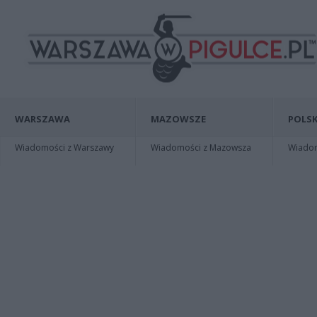
WARSZAWA
MAZOWSZE
POLSK
Wiadomości z Warszawy
Wiadomości z Mazowsza
Wiadomo