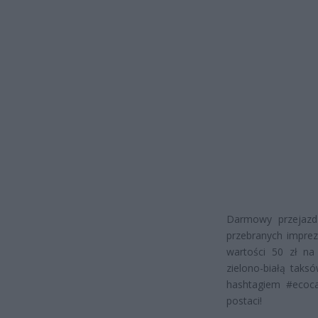
Darmowy przejazd 
przebranych impre
wartości 50 zł na 
zielono-białą taks
hashtagiem #ecoca
postaci!