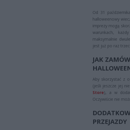
Od 31 październik
halloweenowy wieczó
imprezy mogą skor
warunkach, każdy
maksymalnie dwule
jest już po raz trzeci
JAK ZAMÓW
HALLOWEE
Aby skorzystać z o
(jeśli jeszcze jej 
Store
), a w doda
Oczywiście nie moż
DODATKO
PRZEJAZDY