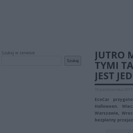
JUTRO 
Szukaj w serwisie
Szukaj
TYMI T
JEST J
30 października 2017
EcoCar przygot
Halloween. Wie
Warszawie, Wrocł
bezpłatny przejaz