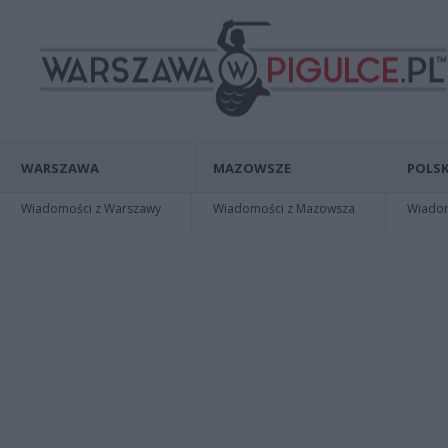
WARSZAWA
MAZOWSZE
POLSK
Wiadomości z Warszawy
Wiadomości z Mazowsza
Wiadomo