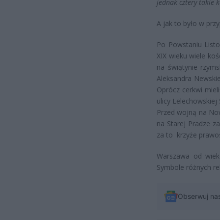
jednak cztery takie k
A jak to było w pr
Po Powstaniu Listo
XIX wieku wiele ko
na świątynie rzyms
Aleksandra Newskie
Oprócz cerkwi mieli
ulicy Lelechowskiej 
Przed wojną na Now
na Starej Pradze 
za to krzyże prawo
Warszawa od wiekó
Symbole różnych rel
Obserwuj na