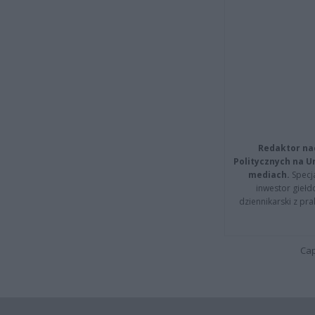
Redaktor na
Politycznych na 
mediach.
Specja
inwestor giełd
dziennikarski z pr
Cap