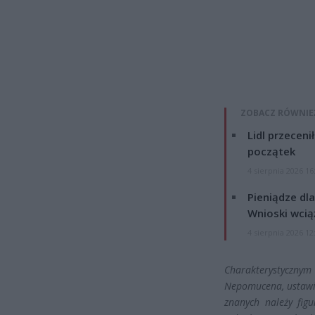
ZOBACZ RÓWNIE
Lidl przeceni
początek
4 sierpnia 2026 16
Pieniądze dla
Wnioski wcią
4 sierpnia 2026 12
Charakterystyczny
Nepomucena, ustawi
znanych należy figu