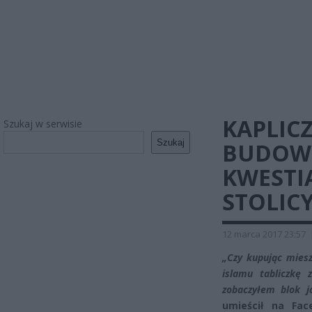
KAPLIC
Szukaj w serwisie
Szukaj
BUDOWN
KWESTI
STOLIC
12 marca 2017 23:57
„Czy kupując mies
islamu tabliczkę
zobaczyłem blok j
umieścił na Fac