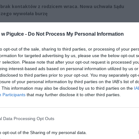
 brak kontaktów z rodzicem wraca. Nowa uchwała Sądu
zego wywołała burzę
CZ RÓWNIEŻ:
w Pigułce -
Do Not Process My Personal Information
l przecenił hit do kuchni. Air fryer tańszy aż o 150 zł, a to dop
czątek
to opt-out of the sale, sharing to third parties, or processing of your per
erpnia 2026 16:06
formation for targeted advertising by us, please use the below opt-out s
r selection. Please note that after your opt-out request is processed y
niądze dla milionów polskich rodzin. ZUS wypłacił już 173 mln z
eing interest-based ads based on personal information utilized by us or
oski wciąż można składać
disclosed to third parties prior to your opt-out. You may separately opt-
losure of your personal information by third parties on the IAB’s list of
erpnia 2026 12:56
. This information may also be disclosed by us to third parties on the
IA
Participants
that may further disclose it to other third parties.
l Data Processing Opt Outs
o opt-out of the Sharing of my personal data.