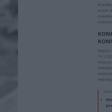
W prakty
zostać u
małoletn
rodzicem
KONF
KON
Eksperci
TK z 202
mówi pra
Małoletn
rodzicem
niepokój
ZOBA
Wie
po