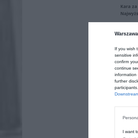
Kara za
Najwyżs
ZOBA
Warszawa 
Lid
po
If you wish 
4 si
sensitive in
confirm you
Pie
continue se
Wni
information 
further disc
4 si
participants
Downstream 
Persona
I want t