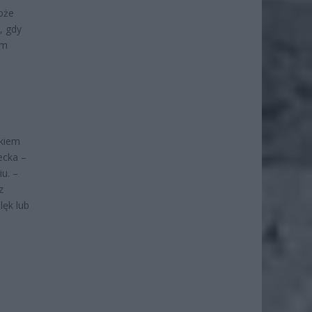
może
, gdy
im
okiem
ecka –
u. –
z
lęk lub