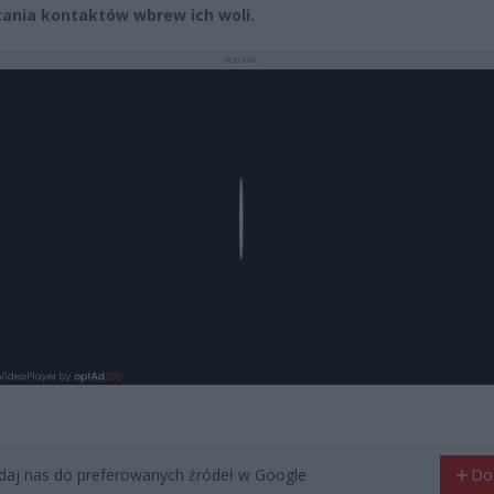
nia kontaktów wbrew ich woli.
REKLAMA
Play
aj nas do preferowanych źródeł w Google
Do