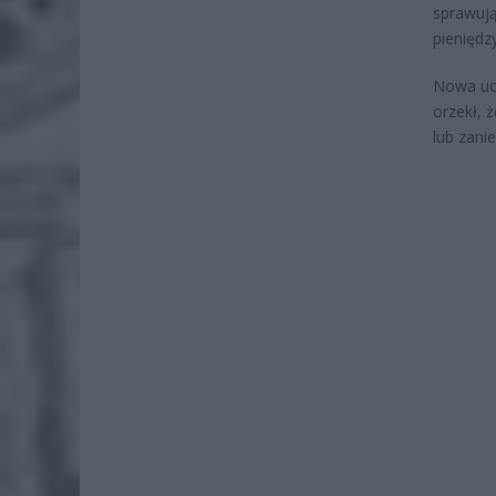
sprawują
pieniędz
Nowa uch
orzekł, 
lub zani