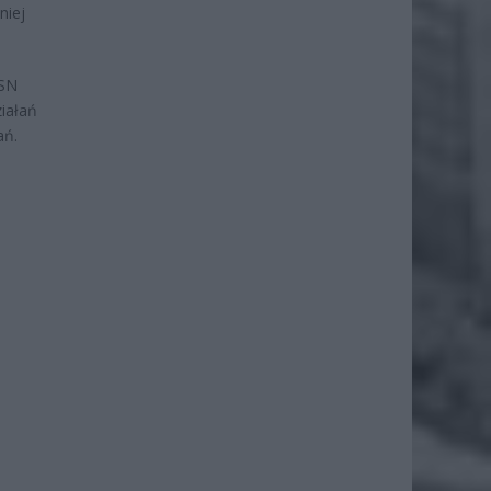
niej
 SN
ziałań
ań.