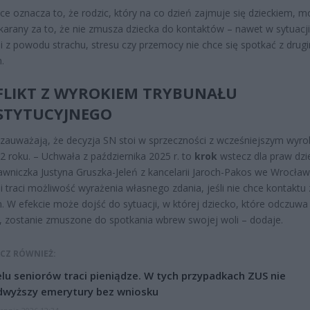
ce oznacza to, że rodzic, który na co dzień zajmuje się dzieckiem, 
karany za to, że nie zmusza dziecka do kontaktów – nawet w sytuacji
i z powodu strachu, stresu czy przemocy nie chce się spotkać z drug
.
LIKT Z WYROKIEM TRYBUNAŁU
STYTUCYJNEGO
 zauważają, że decyzja SN stoi w sprzeczności z wcześniejszym wyr
2 roku. – Uchwała z października 2025 r. to
krok
wstecz dla praw dzi
wniczka Justyna Gruszka-Jeleń z kancelarii Jaroch-Pakos we Wrocławi
i traci możliwość wyrażenia własnego zdania, jeśli nie chce kontaktu 
. W efekcie może dojść do sytuacji, w której dziecko, które odczuwa 
, zostanie zmuszone do spotkania wbrew swojej woli – dodaje.
CZ RÓWNIEŻ:
lu seniorów traci pieniądze. W tych przypadkach ZUS nie
dwyższy emerytury bez wniosku