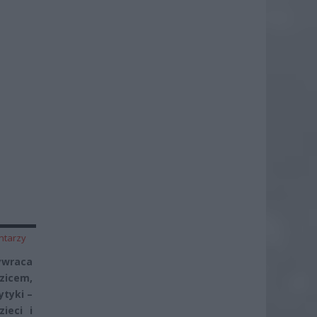
ntarzy
ywraca
zicem,
ytyki –
ieci i