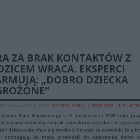
RA ZA BRAK KONTAKTÓW Z
DZICEM WRACA. EKSPERCI
ARMUJĄ: „DOBRO DZIECKA
GROŻONE”
ernika 2025 10:14
|
Autor:
Bartłomiej Radecki
|
Aktualności
|
Brak kome
chwała Sądu Najwyższego z 3 października 2025 roku prz
ść karania rodziców za brak kontaktów dziecka z drugim rod
eśli dziecko nie chce się spotkać. Decyzja ta wywołała falę kr
ci ostrzegają, że może prowadzić do naruszania dobra dz