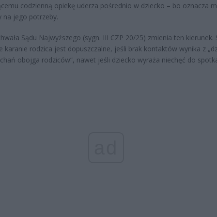
cemu codzienną opiekę uderza pośrednio w dziecko – bo oznacza m
y na jego potrzeby.
wała Sądu Najwyższego (sygn. III CZP 20/25) zmienia ten kierunek.
że karanie rodzica jest dopuszczalne, jeśli brak kontaktów wynika z „d
echań obojga rodziców”, nawet jeśli dziecko wyraża niechęć do spotk
ad