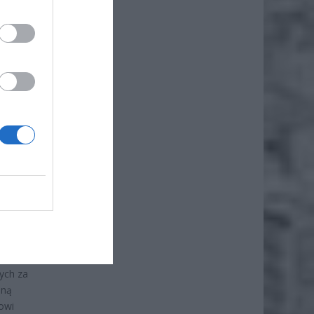
,
tedy,
2025 r.
erci
obra
wo
nych za
jną
owi