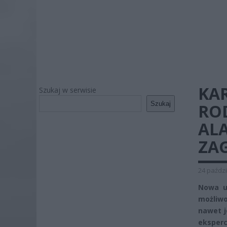
KA
Szukaj w serwisie
Szukaj
RO
AL
ZA
24 paździ
Nowa u
możliwo
nawet j
eksper