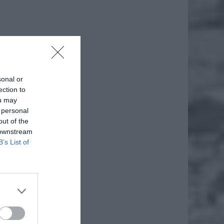
iero
sonal or
ection to
ou may
ł.
 personal
out of the
 downstream
B’s List of